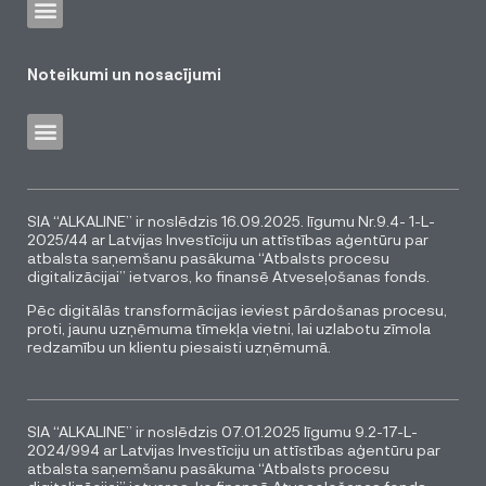
Noteikumi un nosacījumi
SIA “ALKALINE” ir noslēdzis 16.09.2025. līgumu Nr.9.4- 1-L-
2025/44 ar Latvijas Investīciju un attīstības aģentūru par
atbalsta saņemšanu pasākuma “Atbalsts procesu
digitalizācijai” ietvaros, ko finansē Atveseļošanas fonds.
Pēc digitālās transformācijas ieviest pārdošanas procesu,
proti, jaunu uzņēmuma tīmekļa vietni, lai uzlabotu zīmola
redzamību un klientu piesaisti uzņēmumā.
SIA “ALKALINE” ir noslēdzis 07.01.2025 līgumu 9.2-17-L-
2024/994 ar Latvijas Investīciju un attīstības aģentūru par
atbalsta saņemšanu pasākuma “Atbalsts procesu