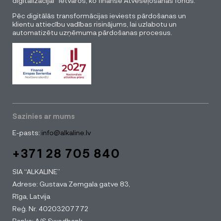
digitalizācijai” ietvaros, ko finansē Atveseļošanas fonds.
Pēc digitālās transformācijas ieviests pārdošanas un
klientu attiecību vadības risinājums, lai uzlabotu un
automatizētu uzņēmuma pārdošanas procesus.
Sazinies ar mums
E-pasts:
info@alkaline.lv
+371 28 705 840
SIA “ALKALINE”
Adrese: Gustava Zemgala gatve 83,
Rīga, Latvija
Reģ. Nr. 40203207772
Banka: A/S Swedbank