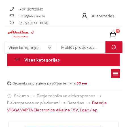
+371 28705840
Autorizēties
info@alkaline.lv
P.-Pk.: 9:00 - 18:00
0
Visas kategorijas
Bezmaksas piegāde pasūtījumiem virs
50 eur
Sākums
Biroja tehnika un elektropreces
Elektropreces un piederumi
Baterijas
Baterija
V13GA,VARTA Electronics Alkaline 1.5V, 1 gab./iep.