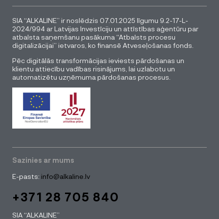
SIA “ALKALINE” ir noslēdzis 07.01.2025 līgumu 9.2-17-L-
2024/994 ar Latvijas Investīciju un attīstības aģentūru par
atbalsta saņemšanu pasākuma “Atbalsts procesu
digitalizācijai” ietvaros, ko finansē Atveseļošanas fonds.
Pēc digitālās transformācijas ieviests pārdošanas un
klientu attiecību vadības risinājums, lai uzlabotu un
automatizētu uzņēmuma pārdošanas procesus.
Sazinies ar mums
E-pasts:
info@alkaline.lv
+371 28 705 840
SIA “ALKALINE”