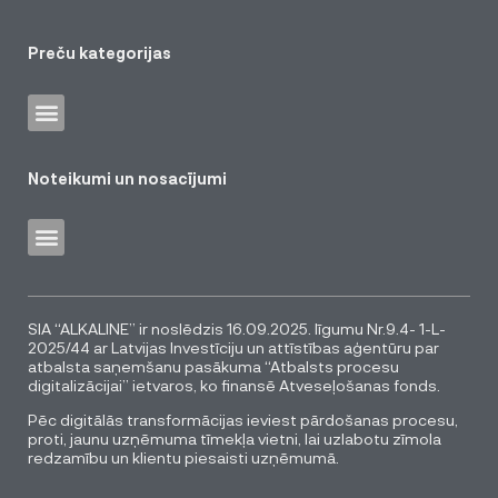
Preču kategorijas
Noteikumi un nosacījumi
SIA “ALKALINE” ir noslēdzis 16.09.2025. līgumu Nr.9.4- 1-L-
2025/44 ar Latvijas Investīciju un attīstības aģentūru par
atbalsta saņemšanu pasākuma “Atbalsts procesu
digitalizācijai” ietvaros, ko finansē Atveseļošanas fonds.
Pēc digitālās transformācijas ieviest pārdošanas procesu,
proti, jaunu uzņēmuma tīmekļa vietni, lai uzlabotu zīmola
redzamību un klientu piesaisti uzņēmumā.