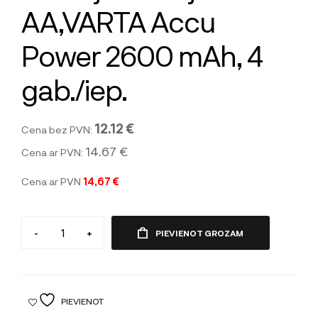
AA,VARTA Accu
Power 2600 mAh, 4
gab./iep.
12.12 €
Cena bez PVN:
14.67 €
Cena ar PVN:
Cena ar PVN
14,67 €
-
+
PIEVIENOT GROZAM
PIEVIENOT