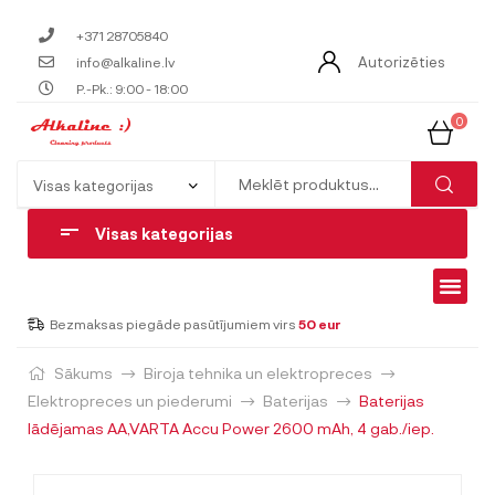
+371 28705840
Autorizēties
info@alkaline.lv
P.-Pk.: 9:00 - 18:00
0
Visas kategorijas
Bezmaksas piegāde pasūtījumiem virs
50 eur
Sākums
Biroja tehnika un elektropreces
Elektropreces un piederumi
Baterijas
Baterijas
lādējamas AA,VARTA Accu Power 2600 mAh, 4 gab./iep.