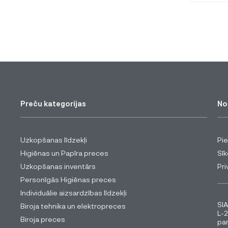
Preču kategorijas
No
Uzkopšanas līdzekļi
Pi
Higiēnas un Papīra preces
Sīk
Uzkopšanas inventārs
Pri
Personīgās Higiēnas preces
Individuālie aizsardzības līdzekļi
SIA
Biroja tehnika un elektropreces
L-2
Biroja preces
pa