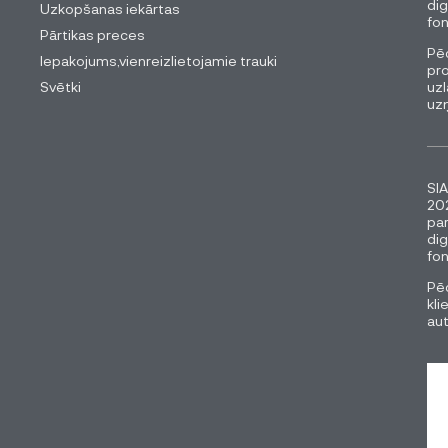
dig
Uzkopšanas iekārtas
fon
Pārtikas preces
Pēc
Iepakojums,vienreizlietojamie trauki
pro
Svētki
uzl
uz
SIA
202
pa
dig
fon
Pēc
kli
au