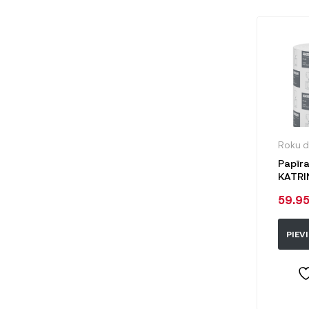
Roku dv
Papīra 
KATRI
SYSTEM
59.9
slāņi, 
neperf
ruļļi/i
PIEV