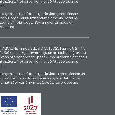
italizācijai” ietvaros, ko finansē Atveseļošanas
ds.
 digitālās transformācijas ieviest pārdošanas
cesu, proti, jaunu uzņēmuma tīmekļa vietni, lai
abotu zīmola redzamību un klientu piesaisti
ņēmumā.
 “ALKALINE” ir noslēdzis 07.01.2025 līgumu 9.2-17-L-
4/994 ar Latvijas Investīciju un attīstības aģentūru
r atbalsta saņemšanu pasākuma “Atbalsts procesu
italizācijai” ietvaros, ko finansē Atveseļošanas
ds.
 digitālās transformācijas ieviests pārdošanas un
entu attiecību vadības risinājums, lai uzlabotu un
tomatizētu uzņēmuma pārdošanas procesus.