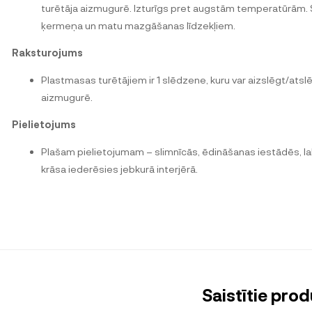
turētāja aizmugurē. Izturīgs pret augstām temperatūrām. S
ķermeņa un matu mazgāšanas līdzekļiem.
Raksturojums
Plastmasas turētājiem ir 1 slēdzene, kuru var aizslēgt/ats
aizmugurē.
Pielietojums
Plašam pielietojumam – slimnīcās, ēdināšanas iestādēs, labier
krāsa iederēsies jebkurā interjērā.
Saistītie prod