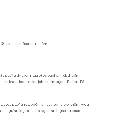
-500 roku slaucīšanas reizēm
ts papīra dvieļiem, tualetes papīram, šķidrajām
ins un krāsa iederēsies jebkurā interjerā. Ražots ES
tualetes papīram, ziepēm un atkritumu tvertnēm. Viegli
r aizslēgt/atslēgt bez atslēgas, atslēgas atrodas