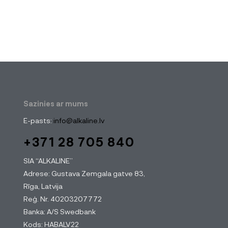
Sazinies ar mums
E-pasts:
info@alkaline.lv
+371 28 705 840
SIA “ALKALINE”
Adrese: Gustava Zemgala gatve 83,
Rīga, Latvija
Reģ. Nr. 40203207772
Banka: A/S Swedbank
Kods: HABALV22