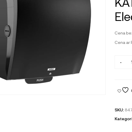
KAT
Ele
Cena be
Cena ar
-
SKU:
84
Kategori