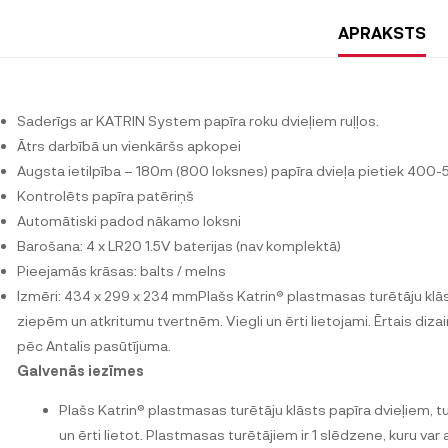
APRAKSTS
Saderīgs ar KATRIN System papīra roku dvieļiem ruļļos.
Ātrs darbībā un vienkāršs apkopei
Augsta ietilpība – 180m (800 loksnes) papīra dvieļa pietiek 400
Kontrolēts papīra patēriņš
Automātiski padod nākamo loksni
Barošana: 4 x LR20 1.5V baterijas (nav komplektā)
Pieejamās krāsas: balts / melns
Izmēri: 434 x 299 x 234 mmPlašs Katrin® plastmasas turētāju klās
ziepēm un atkritumu tvertnēm. Viegli un ērti lietojami. Ērtais diza
pēc Antalis pasūtījuma.
Galvenās iezīmes
Plašs Katrin® plastmasas turētāju klāsts papīra dvieļiem, 
un ērti lietot. Plastmasas turētājiem ir 1 slēdzene, kuru va