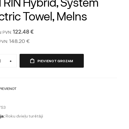
RIN Hybrid, System
ctric Towel, Melns
122.48 €
z PVN:
148.20 €
 PVN:
+
PIEVIENOT GROZAM
PIEVIENOT
753
ja:
Roku dvieļu turētāji