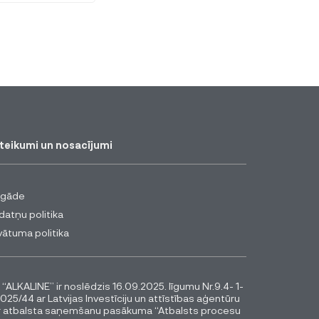
teikumi un nosacījumi
egāde
datņu politika
vātuma politika
 “ALKALINE” ir noslēdzis 16.09.2025. līgumu Nr.9.4- 1-
025/44 ar Latvijas Investīciju un attīstības aģentūru
r atbalsta saņemšanu pasākuma “Atbalsts procesu