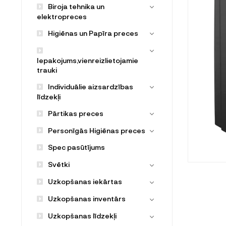
Biroja tehnika un
elektropreces
Higiēnas un Papīra preces
Iepakojums,vienreizlietojamie
trauki
Individuālie aizsardzības
līdzekļi
Pārtikas preces
Personīgās Higiēnas preces
Spec pasūtījums
Svētki
Uzkopšanas iekārtas
Uzkopšanas inventārs
Uzkopšanas līdzekļi