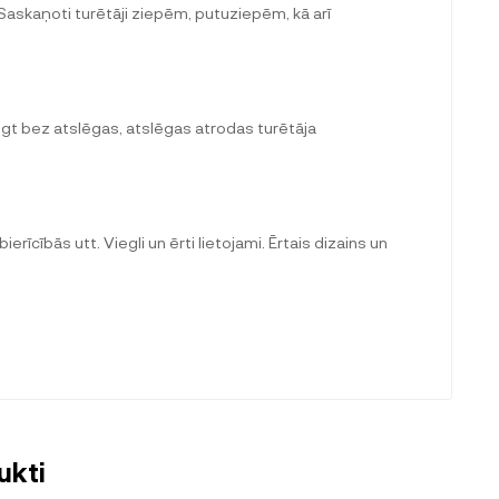
askaņoti turētāji ziepēm, putuziepēm, kā arī
lēgt bez atslēgas, atslēgas atrodas turētāja
īcībās utt. Viegli un ērti lietojami. Ērtais dizains un
ukti