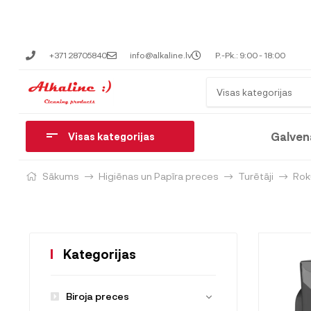
+371 28705840
info@alkaline.lv
P.-Pk.: 9:00 - 18:00
Visas kategorijas
Galven
Visas kategorijas
Sākums
Higiēnas un Papīra preces
Turētāji
Roku
Kategorijas
Biroja preces