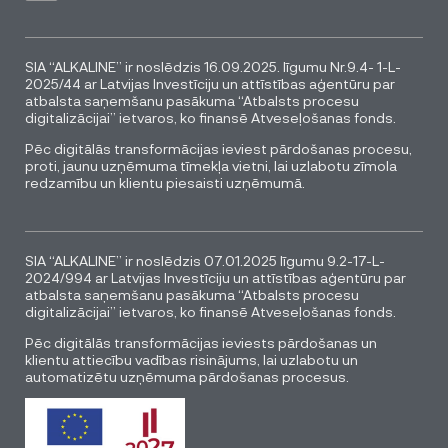
SIA “ALKALINE” ir noslēdzis 16.09.2025. līgumu Nr.9.4- 1-L-
2025/44 ar Latvijas Investīciju un attīstības aģentūru par
atbalsta saņemšanu pasākuma “Atbalsts procesu
digitalizācijai” ietvaros, ko finansē Atveseļošanas fonds.
Pēc digitālās transformācijas ieviest pārdošanas procesu,
proti, jaunu uzņēmuma tīmekļa vietni, lai uzlabotu zīmola
redzamību un klientu piesaisti uzņēmumā.
SIA “ALKALINE” ir noslēdzis 07.01.2025 līgumu 9.2-17-L-
2024/994 ar Latvijas Investīciju un attīstības aģentūru par
atbalsta saņemšanu pasākuma “Atbalsts procesu
digitalizācijai” ietvaros, ko finansē Atveseļošanas fonds.
Pēc digitālās transformācijas ieviests pārdošanas un
klientu attiecību vadības risinājums, lai uzlabotu un
automatizētu uzņēmuma pārdošanas procesus.