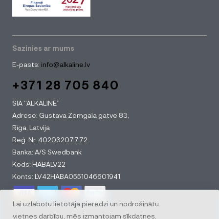
Sazinies ar mums
E-pasts:
info@alkaline.lv
+371 28 705 840
SIA “ALKALINE”
Adrese: Gustava Zemgala gatve 83,
Rīga, Latvija
Reģ. Nr. 40203207772
Banka: A/S Swedbank
Kods: HABALV22
Konts: LV42HABA0551046601941
Lai uzlabotu lietotāja pieredzi un nodrošinātu
vietnes darbību, mēs izmantojam sīkdatnes.