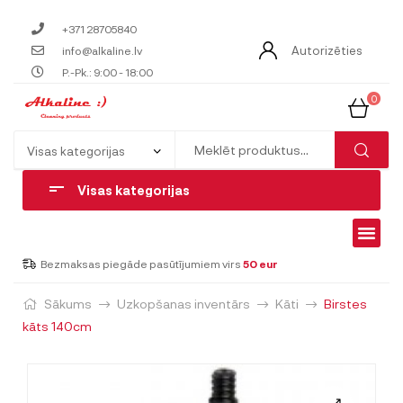
+371 28705840
Autorizēties
info@alkaline.lv
P.-Pk.: 9:00 - 18:00
0
Visas kategorijas
Bezmaksas piegāde pasūtījumiem virs
50 eur
Sākums
Uzkopšanas inventārs
Kāti
Birstes
kāts 140cm