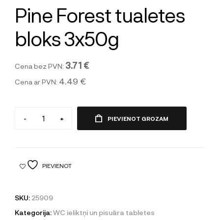
Pine Forest tualetes
bloks 3x50g
3.71 €
Cena bez PVN:
4.49 €
Cena ar PVN:
-
+
PIEVIENOT GROZAM
PIEVIENOT
SKU:
25909
Kategorija:
WC ieliktņi un pisuāra tabletes