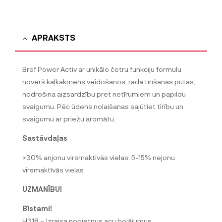
APRAKSTS
Bref Power Activ ar unikālo četru funkciju formulu
novērš kaļķakmens veidošanos, rada tīrīšanas putas,
nodrošina aizsardzību pret netīrumiem un papildu
svaigumu. Pēc ūdens nolaišanas sajūtiet tīrību un
svaigumu ar priežu aromātu.
Sastāvdaļas
>30% anjonu virsmaktīvās vielas, 5-15% nejonu
virsmaktīvās vielas
UZMANĪBU!
Bīstami!
H318 – Izraisa nopietnus acu bojājumus.