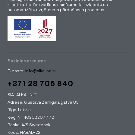
klientu attiecību vadības risinājums, lai uzlabotu un
automatizētu uzņēmuma pārdošanas procesus.
Sazinies ar mums
E-pasts:
info@alkaline.lv
+371 28 705 840
SIA “ALKALINE”
Adrese: Gustava Zemgala gatve 83,
Rīga, Latvija
Reģ. Nr. 40203207772
Banka: A/S Swedbank
Kods: HABALV22