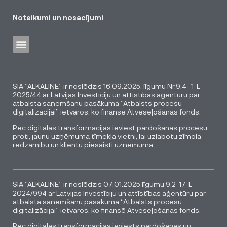
Noteikumi un nosacījumi
SIA “ALKALINE” ir noslēdzis 16.09.2025. līgumu Nr.9.4- 1-L-
2025/44 ar Latvijas Investīciju un attīstības aģentūru par
atbalsta saņemšanu pasākuma “Atbalsts procesu
digitalizācijai” ietvaros, ko finansē Atveseļošanas fonds.
Pēc digitālās transformācijas ieviest pārdošanas procesu,
proti, jaunu uzņēmuma tīmekļa vietni, lai uzlabotu zīmola
redzamību un klientu piesaisti uzņēmumā.
SIA “ALKALINE” ir noslēdzis 07.01.2025 līgumu 9.2-17-L-
2024/994 ar Latvijas Investīciju un attīstības aģentūru par
atbalsta saņemšanu pasākuma “Atbalsts procesu
digitalizācijai” ietvaros, ko finansē Atveseļošanas fonds.
Pēc digitālās transformācijas ieviests pārdošanas un