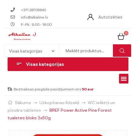
+371 28705840
Autorizēties
info@alkaline.lv
P.-Pk.: 9:00 - 18:00
0
Visas kategorijas
Bezmaksas piegāde pasūtījumiem virs
50 eur
Sākums
Uzkopšanas līdzekļi
WC ieliktņi un
pisuāra tabletes
BREF Power Active Pine Forest
tualetes bloks 3x50g