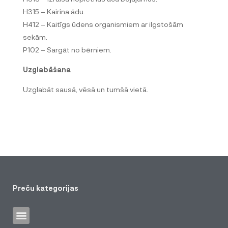
H315 – Kairina ādu.
H412 – Kaitīgs ūdens organismiem ar ilgstošām
sekām.
P102 – Sargāt no bērniem.
Uzglabāšana
Uzglabāt sausā, vēsā un tumšā vietā.
Preču kategorijas