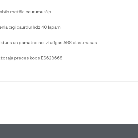
tabils metāla caurumutājs
ienlaicīgi caurdur līdz 40 lapām
okturis un pamatne no izturīgas ABS plastmasas
ažotāja preces kods ES623668