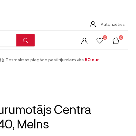
Autorizēties
0
0
Bezmaksas piegāde pasūtījumiem virs
50 eur
urumotājs Centra
40, Melns