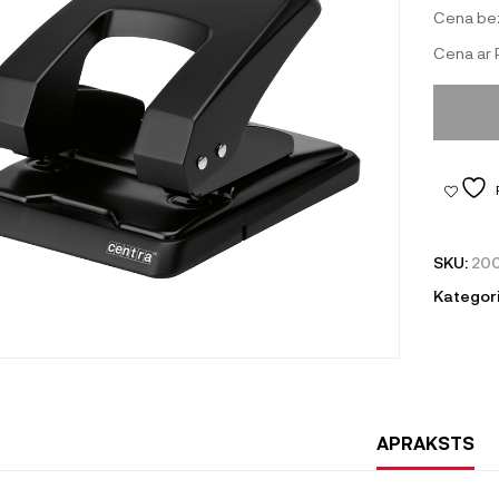
Cena be
Cena ar
SKU:
20
Kategori
APRAKSTS