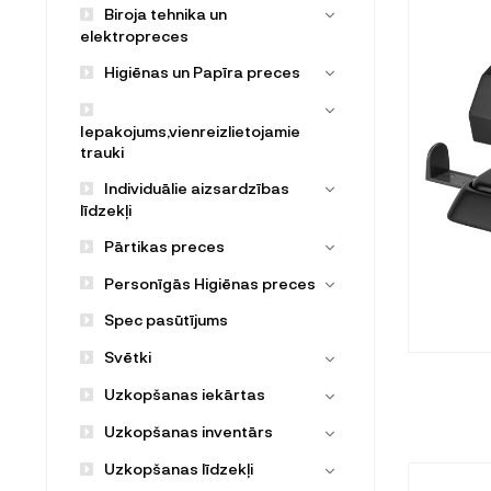
Biroja tehnika un
elektropreces
Higiēnas un Papīra preces
Iepakojums,vienreizlietojamie
trauki
Individuālie aizsardzības
līdzekļi
Pārtikas preces
Personīgās Higiēnas preces
Spec pasūtījums
Svētki
Uzkopšanas iekārtas
Uzkopšanas inventārs
Uzkopšanas līdzekļi