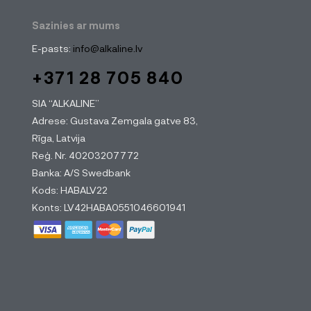
Sazinies ar mums
E-pasts:
info@alkaline.lv
+371 28 705 840
SIA “ALKALINE”
Adrese: Gustava Zemgala gatve 83,
Rīga, Latvija
Reģ. Nr. 40203207772
Banka: A/S Swedbank
Kods: HABALV22
Konts: LV42HABA0551046601941