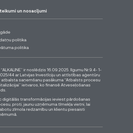
teikumi un nosacījumi
egāde
datņu politika
vātuma politika
 “ALKALINE” ir noslēdzis 16.09.2025. līgumu Nr.9.4- 1-
025/44 ar Latvijas Investīciju un attīstības aģentūru
r atbalsta saņemšanu pasākuma “Atbalsts procesu
italizācijai” ietvaros, ko finansē Atveseļošanas
ds.
 digitālās transformācijas ieviest pārdošanas
cesu, proti, jaunu uzņēmuma tīmekļa vietni, lai
abotu zīmola redzamību un klientu piesaisti
ņēmumā.