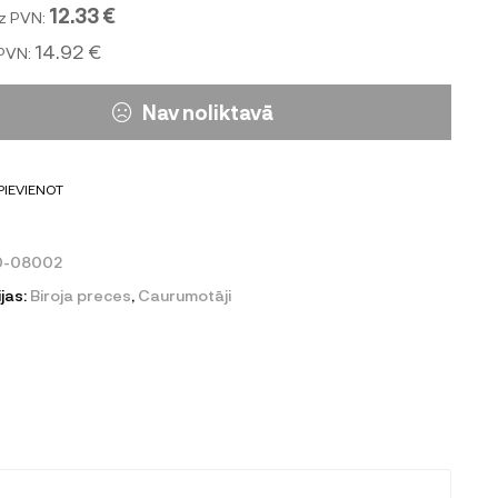
12.33 €
z PVN:
14.92 €
 PVN:
Nav noliktavā
PIEVIENOT
0-08002
jas:
Biroja preces
,
Caurumotāji