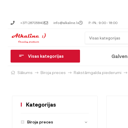
+371 28705840
info@alkaline.lv
P.-Pk.: 9:00 - 18:00
Visas kategorijas
Galven
Visas kategorijas
Sākums
Biroja preces
Rakstāmgalda piederumi
Kategorijas
Biroja preces