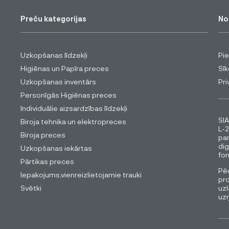
Preču kategorijas
No
Uzkopšanas līdzekļi
Pi
Higiēnas un Papīra preces
Sīk
Uzkopšanas inventārs
Pri
Personīgās Higiēnas preces
Individuālie aizsardzības līdzekļi
SIA
Biroja tehnika un elektropreces
L-2
Biroja preces
pa
dig
Uzkopšanas iekārtas
fon
Pārtikas preces
Pēc
Iepakojums,vienreizlietojamie trauki
pro
Svētki
uzl
uz