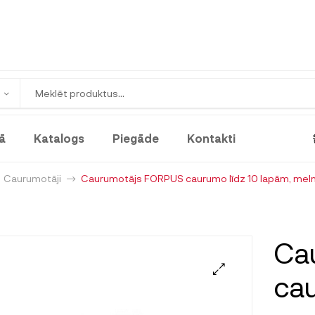
ā
Katalogs
Piegāde
Kontakti
Caurumotāji
Caurumotājs FORPUS caurumo līdz 10 lapām, mel
Ca
cau