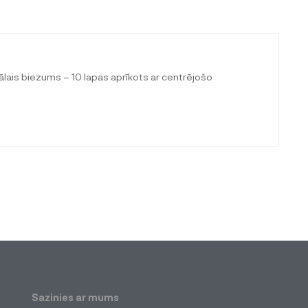
is biezums – 10 lapas aprīkots ar centrējošo
Sazinies ar mums