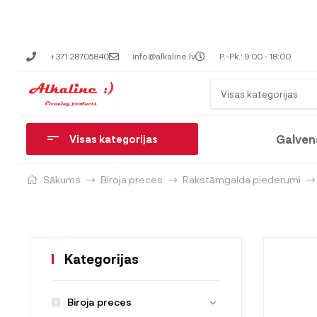
+371 28705840
info@alkaline.lv
P.-Pk.: 9:00 - 18:00
Visas kategorijas
Galven
Visas kategorijas
Sākums
Biroja preces
Rakstāmgalda piederumi
Kategorijas
Biroja preces