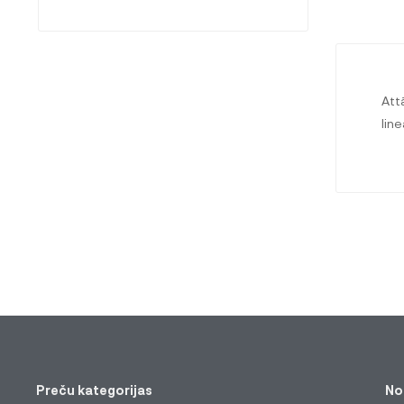
Att
lin
Preču kategorijas
No