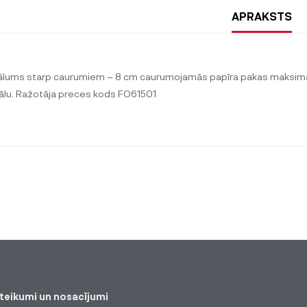
APRAKSTS
ālums starp caurumiem – 8 cm caurumojamās papīra pakas maksimāla
eālu. Ražotāja preces kods FO61501
teikumi un nosacījumi