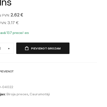
lns
2.62 €
z PVN:
3.17 €
 PVN:
tavā 137 prece/-es
+
PIEVIENOT GROZAM
PIEVIENOT
0-04022
jas:
Biroja preces
,
Caurumotāji