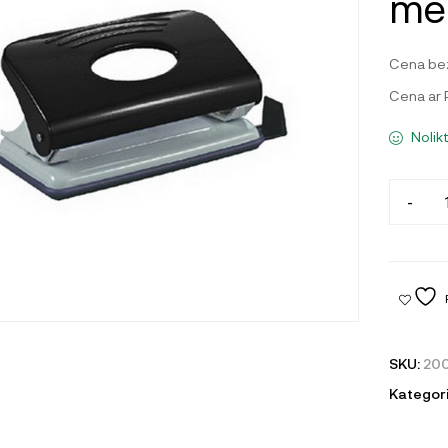
me
Cena be
Cena ar
Nolik
-
SKU:
20
Kategori