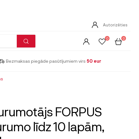
Autorizēties
0
0
Bezmaksas piegāde pasūtījumiem virs
50 eur
ns
urumotājs FORPUS
rumo līdz 10 lapām,