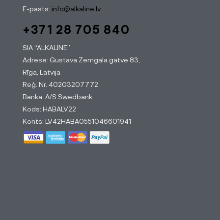
E-pasts:
info@alkaline.lv
+371 28 705 840
SIA “ALKALINE”
Adrese: Gustava Zemgala gatve 83,
Rīga, Latvija
Reģ. Nr. 40203207772
Banka: A/S Swedbank
Kods: HABALV22
Konts: LV42HABA0551046601941