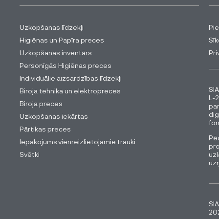
Uzkopšanas līdzekļi
Pi
Higiēnas un Papīra preces
Sīk
Uzkopšanas inventārs
Pri
Personīgās Higiēnas preces
Individuālie aizsardzības līdzekļi
SIA
Biroja tehnika un elektropreces
L-2
Biroja preces
pa
dig
Uzkopšanas iekārtas
fon
Pārtikas preces
Pēc
Iepakojums,vienreizlietojamie trauki
pro
Svētki
uzl
uz
SIA
202