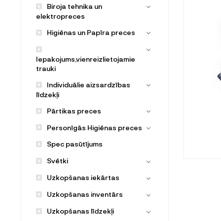
Biroja tehnika un
elektropreces
Higiēnas un Papīra preces
Iepakojums,vienreizlietojamie
trauki
Individuālie aizsardzības
līdzekļi
Pārtikas preces
Personīgās Higiēnas preces
Spec pasūtījums
Svētki
Uzkopšanas iekārtas
Uzkopšanas inventārs
Uzkopšanas līdzekļi