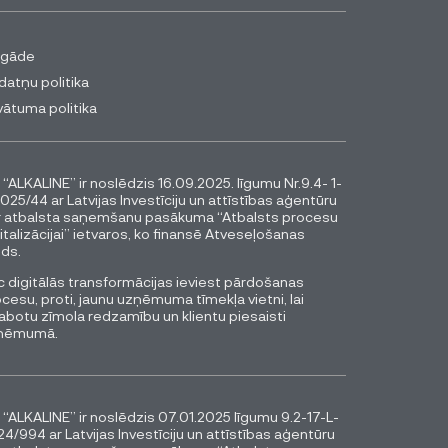
egāde
datņu politika
vātuma politika
 “ALKALINE” ir noslēdzis 16.09.2025. līgumu Nr.9.4- 1-
025/44 ar Latvijas Investīciju un attīstības aģentūru
r atbalsta saņemšanu pasākuma “Atbalsts procesu
italizācijai” ietvaros, ko finansē Atveseļošanas
ds.
 digitālās transformācijas ieviest pārdošanas
cesu, proti, jaunu uzņēmuma tīmekļa vietni, lai
abotu zīmola redzamību un klientu piesaisti
ņēmumā.
 “ALKALINE” ir noslēdzis 07.01.2025 līgumu 9.2-17-L-
4/994 ar Latvijas Investīciju un attīstības aģentūru