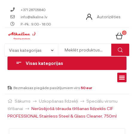
+371 28705840
Autorizēties
info@alkaline.lv
P.-Pk.: 9:00 - 18:00
0
Visas kategorijas
Bezmaksas piegāde pasūtījumiem virs
50 eur
Sākums
Uzkopšanas līdzekļi
Speciālu virsmu
tīrīšanai
Nerūsējošā tērauda tīrīšanas līdzeklis CIF
PROFESSIONAL Stainless Steel & Glass Cleaner, 750ml