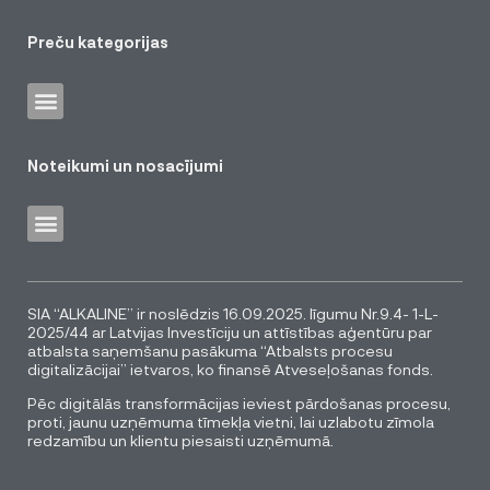
Preču kategorijas
Noteikumi un nosacījumi
SIA “ALKALINE” ir noslēdzis 16.09.2025. līgumu Nr.9.4- 1-L-
2025/44 ar Latvijas Investīciju un attīstības aģentūru par
atbalsta saņemšanu pasākuma “Atbalsts procesu
digitalizācijai” ietvaros, ko finansē Atveseļošanas fonds.
Pēc digitālās transformācijas ieviest pārdošanas procesu,
proti, jaunu uzņēmuma tīmekļa vietni, lai uzlabotu zīmola
redzamību un klientu piesaisti uzņēmumā.