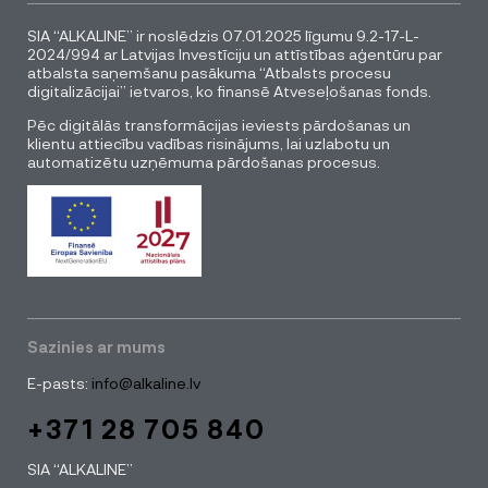
SIA “ALKALINE” ir noslēdzis 07.01.2025 līgumu 9.2-17-L-
2024/994 ar Latvijas Investīciju un attīstības aģentūru par
atbalsta saņemšanu pasākuma “Atbalsts procesu
digitalizācijai” ietvaros, ko finansē Atveseļošanas fonds.
Pēc digitālās transformācijas ieviests pārdošanas un
klientu attiecību vadības risinājums, lai uzlabotu un
automatizētu uzņēmuma pārdošanas procesus.
Sazinies ar mums
E-pasts:
info@alkaline.lv
+371 28 705 840
SIA “ALKALINE”