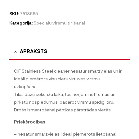
SKU:
7518665
Kategorija:
Speciālu virsmu tīrīšanai
APRAKSTS
CIF Stainless Steel cleaner nesatur smaržvielas un ir
ideāli piemērots visu cietu virtuves virsmu
uzkopšanai.
Tikai dažu sekunžu laikā, tas noņem netīrumus un
pirkstu nospiedumus, padarot virsmu spīdīgi tīru.
Drošs izmantošanai pārtikas pārstrādes vietās.
Priekšrocibas
– nesatur smaržvielas, ideāli piemērots lietošanai