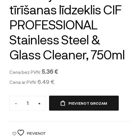
tīrīšanas līdzeklis CIF
PROFESSIONAL
Stainless Steel &
Glass Cleaner, 750ml
5.36 €
Cena bez PVN:
6.49 €
Cena ar PVN:
-
+
PIEVIENOT GROZAM
PIEVIENOT