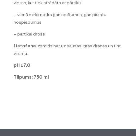
vietas, kur tiek strādāts ar pārtiku
– vienā mirkli notīra gan netīrumus, gan pirkstu
nospiedumus
– pārtikai drošs
Lietošana
Izsmidzināt uz sausas, tīras drānas un tīrīt
virsmu.
pH ±7.0
Tilpums: 750 ml