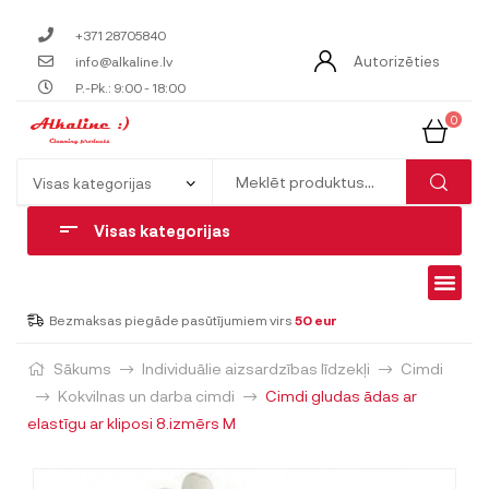
+371 28705840
Autorizēties
info@alkaline.lv
P.-Pk.: 9:00 - 18:00
0
Visas kategorijas
Bezmaksas piegāde pasūtījumiem virs
50 eur
Sākums
Individuālie aizsardzības līdzekļi
Cimdi
Kokvilnas un darba cimdi
Cimdi gludas ādas ar
elastīgu ar kliposi 8.izmērs M