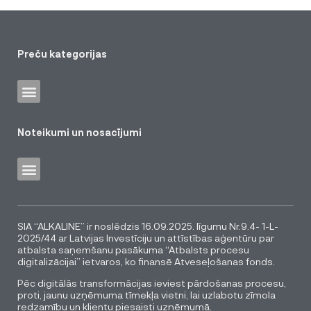
Preču kategorijas
Noteikumi un nosacījumi
SIA “ALKALINE” ir noslēdzis 16.09.2025. līgumu Nr.9.4- 1-L-
2025/44 ar Latvijas Investīciju un attīstības aģentūru par
atbalsta saņemšanu pasākuma “Atbalsts procesu
digitalizācijai” ietvaros, ko finansē Atveseļošanas fonds.
Pēc digitālās transformācijas ieviest pārdošanas procesu,
proti, jaunu uzņēmuma tīmekļa vietni, lai uzlabotu zīmola
redzamību un klientu piesaisti uzņēmumā.