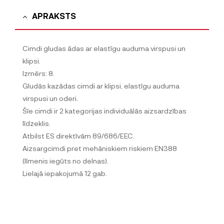
APRAKSTS
Cimdi gludas ādas ar elastīgu auduma virspusi un
klipsi.
Izmērs: 8.
Gludās kazādas cimdi ar klipsi, elastīgu auduma
virspusi un oderi.
Šīe cimdi ir 2 kategorijas individuālās aizsardzības
līdzeklis.
Atbilst ES direktīvām 89/686/EEC.
Aizsargcimdi pret mehāniskiem riskiem EN388
(līmenis iegūts no delnas).
Lielajā iepakojumā 12 gab.