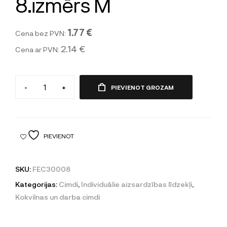
8.izmērs M
1.77 €
Cena bez PVN:
2.14 €
Cena ar PVN:
-
+
PIEVIENOT GROZAM
PIEVIENOT
SKU:
FEC30008
Kategorijas:
Cimdi
,
Individuālie aizsardzības līdzekļi
,
Kokvilnas un darba cimdi