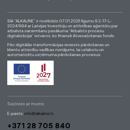
SIA “ALKALINE” ir noslēdzis 07.01.2025 līgumu 9.2-17-L-
2024/994 ar Latvijas Investīciju un attīstības aģentūru par
atbalsta saņemšanu pasākuma “Atbalsts procesu
digitalizācijai” ietvaros, ko finansē Atveseļošanas fonds.
Pēc digitālās transformācijas ieviests pārdošanas un
klientu attiecību vadības risinājums, lai uzlabotu un
automatizētu uzņēmuma pārdošanas procesus.
Sazinies ar mums
E-pasts:
info@alkaline.lv
+371 28 705 840