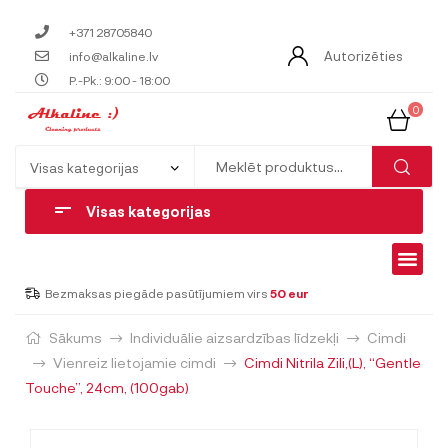
+371 28705840
Autorizēties
info@alkaline.lv
P.-Pk.: 9:00 - 18:00
0
Visas kategorijas
Bezmaksas piegāde pasūtījumiem virs
50 eur
Sākums
Individuālie aizsardzības līdzekļi
Cimdi
Vienreiz lietojamie cimdi
Cimdi Nitrila Zili,(L), “Gentle
Touche”, 24cm, (100gab)