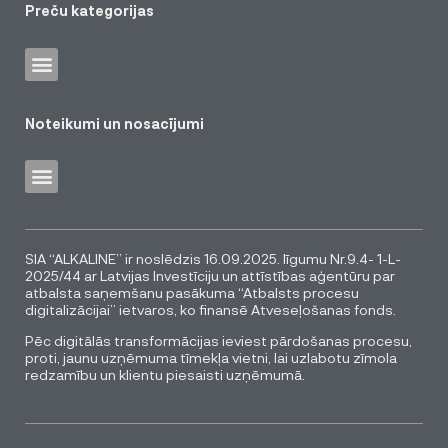
Preču kategorijas
Noteikumi un nosacījumi
SIA “ALKALINE” ir noslēdzis 16.09.2025. līgumu Nr.9.4- 1-L-
2025/44 ar Latvijas Investīciju un attīstības aģentūru par
atbalsta saņemšanu pasākuma “Atbalsts procesu
digitalizācijai” ietvaros, ko finansē Atveseļošanas fonds.
Pēc digitālās transformācijas ieviest pārdošanas procesu,
proti, jaunu uzņēmuma tīmekļa vietni, lai uzlabotu zīmola
redzamību un klientu piesaisti uzņēmumā.