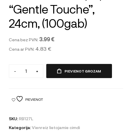
“Gentle Touche”,
24cm, (100gab)
3.99 €
Cena bez PVN:
4.83 €
Cena ar PVN:
-
+
PIEVIENOT GROZAM
PIEVIENOT
SKU:
RB127L
Kategorija:
Vienreiz lietojamie cimdi