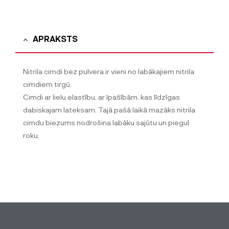
APRAKSTS
Nitrila cimdi bez pulvera ir vieni no labākajiem nitrila
cimdiem tirgū.
Cimdi ar lielu elastību, ar īpašībām, kas līdzīgas
dabiskajam lateksam. Tajā pašā laikā mazāks nitrila
cimdu biezums nodrošina labāku sajūtu un pieguļ
roku.