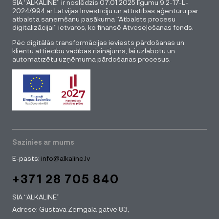
SIA “ALKALINE” ir noslēdzis 07.01.2025 līgumu 9.2-17-L-
2024/994 ar Latvijas Investīciju un attīstības aģentūru par
atbalsta saņemšanu pasākuma “Atbalsts procesu
digitalizācijai” ietvaros, ko finansē Atveseļošanas fonds.
Pēc digitālās transformācijas ieviests pārdošanas un
klientu attiecību vadības risinājums, lai uzlabotu un
automatizētu uzņēmuma pārdošanas procesus.
Sazinies ar mums
E-pasts:
info@alkaline.lv
+371 28 705 840
SIA “ALKALINE”
Adrese: Gustava Zemgala gatve 83,