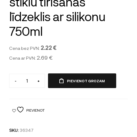
stiklu tīrīšanas
līdzeklis ar silikonu
750ml
2.22 €
Cena bez PVN:
2.69 €
Cena ar PVN:
-
+
PIEVIENOT GROZAM
PIEVIENOT
SKU:
36347