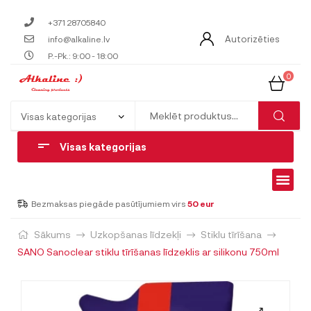
+371 28705840
Autorizēties
info@alkaline.lv
P.-Pk.: 9:00 - 18:00
0
Visas kategorijas
Bezmaksas piegāde pasūtījumiem virs
50 eur
Sākums
Uzkopšanas līdzekļi
Stiklu tīrīšana
SANO Sanoclear stiklu tīrīšanas līdzeklis ar silikonu 750ml