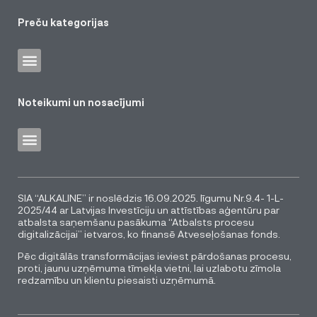
Preču kategorijas
Noteikumi un nosacījumi
SIA “ALKALINE” ir noslēdzis 16.09.2025. līgumu Nr.9.4- 1-L-
2025/44 ar Latvijas Investīciju un attīstības aģentūru par
atbalsta saņemšanu pasākuma “Atbalsts procesu
digitalizācijai” ietvaros, ko finansē Atveseļošanas fonds.
Pēc digitālās transformācijas ieviest pārdošanas procesu,
proti, jaunu uzņēmuma tīmekļa vietni, lai uzlabotu zīmola
redzamību un klientu piesaisti uzņēmumā.