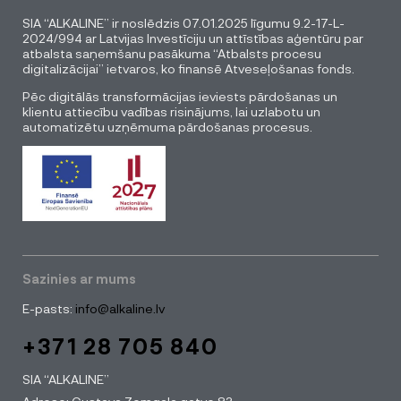
SIA “ALKALINE” ir noslēdzis 07.01.2025 līgumu 9.2-17-L-
2024/994 ar Latvijas Investīciju un attīstības aģentūru par
atbalsta saņemšanu pasākuma “Atbalsts procesu
digitalizācijai” ietvaros, ko finansē Atveseļošanas fonds.
Pēc digitālās transformācijas ieviests pārdošanas un
klientu attiecību vadības risinājums, lai uzlabotu un
automatizētu uzņēmuma pārdošanas procesus.
Sazinies ar mums
E-pasts:
info@alkaline.lv
+371 28 705 840
SIA “ALKALINE”