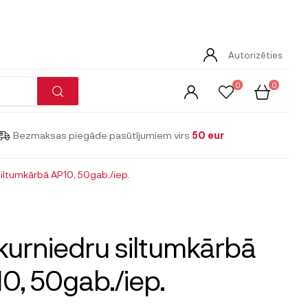
Autorizēties
0
0
Bezmaksas piegāde pasūtījumiem virs
50 eur
iltumkārbā AP10, 50gab./iep.
urniedru siltumkārbā
0, 50gab./iep.