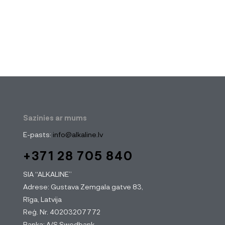
Sazinies ar mums
E-pasts:
info@alkaline.lv
+371 28 705 840
SIA “ALKALINE”
Adrese: Gustava Zemgala gatve 83,
Rīga, Latvija
Reģ. Nr. 40203207772
Banka: A/S Swedbank