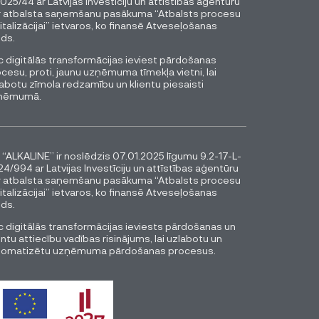
025/44 ar Latvijas Investīciju un attīstības aģentūru
r atbalsta saņemšanu pasākuma “Atbalsts procesu
italizācijai” ietvaros, ko finansē Atveseļošanas
ds.
 digitālās transformācijas ieviest pārdošanas
cesu, proti, jaunu uzņēmuma tīmekļa vietni, lai
abotu zīmola redzamību un klientu piesaisti
ņēmumā.
 “ALKALINE” ir noslēdzis 07.01.2025 līgumu 9.2-17-L-
4/994 ar Latvijas Investīciju un attīstības aģentūru
r atbalsta saņemšanu pasākuma “Atbalsts procesu
italizācijai” ietvaros, ko finansē Atveseļošanas
ds.
 digitālās transformācijas ieviests pārdošanas un
entu attiecību vadības risinājums, lai uzlabotu un
tomatizētu uzņēmuma pārdošanas procesus.