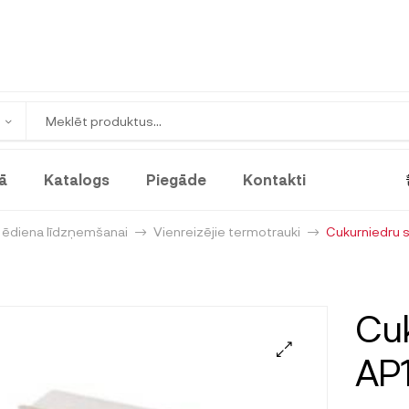
ā
Katalogs
Piegāde
Kontakti
i ēdiena līdzņemšanai
Vienreizējie termotrauki
Cukurniedru s
Cuk
AP1