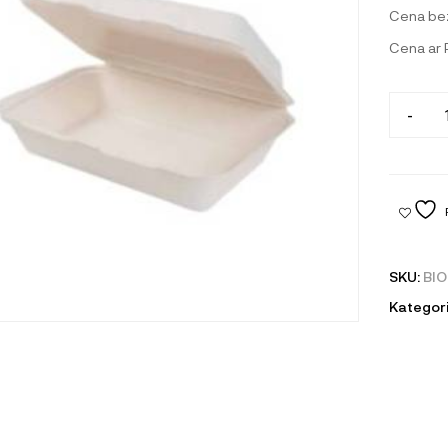
Cena be
Cena ar
-
SKU:
BIO
Kategori