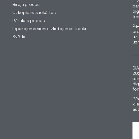
L-2
Biroja preces
pa
dig
Uzkopšanas iekārtas
fon
Pārtikas preces
Pēc
Iepakojums,vienreizlietojamie trauki
pro
Svētki
uzl
uz
SIA
202
pa
dig
fon
Pēc
kli
au