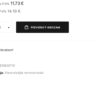
11.73 €
z PVN:
14.19 €
 PVN:
+
PIEVIENOT GROZAM
PIEVIENOT
EINEAP10
ja:
Vienreizējie termotrauki