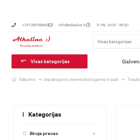
+371 28705840
info@alkaline.lv
P.-Pk.: 9:00 - 18:00
Visas kategorijas
Galven
Visas kategorijas
Sākums
Iepakojums,vienreizlietojamie trauki
Trauk
Kategorijas
Biroja preces