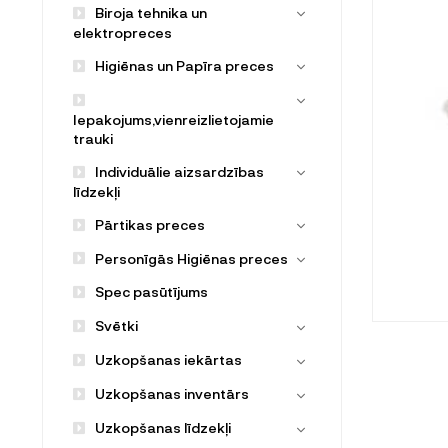
Biroja tehnika un
elektropreces
Higiēnas un Papīra preces
Iepakojums,vienreizlietojamie
trauki
Individuālie aizsardzības
līdzekļi
Pārtikas preces
Personīgās Higiēnas preces
Spec pasūtījums
Svētki
Uzkopšanas iekārtas
Uzkopšanas inventārs
Uzkopšanas līdzekļi