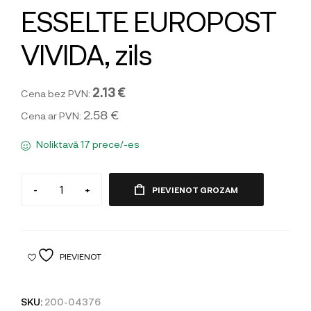
ESSELTE EUROPOST
VIVIDA, zils
2.13 €
Cena bez PVN:
2.58 €
Cena ar PVN:
Noliktavā 17 prece/-es
-
+
PIEVIENOT GROZAM
PIEVIENOT
SKU:
200-04376