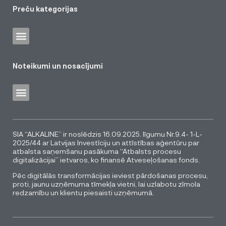
Preču kategorijas
Noteikumi un nosacījumi
SIA “ALKALINE” ir noslēdzis 16.09.2025. līgumu Nr.9.4- 1-L-
2025/44 ar Latvijas Investīciju un attīstības aģentūru par
atbalsta saņemšanu pasākuma “Atbalsts procesu
digitalizācijai” ietvaros, ko finansē Atveseļošanas fonds.
Pēc digitālās transformācijas ieviest pārdošanas procesu,
proti, jaunu uzņēmuma tīmekļa vietni, lai uzlabotu zīmola
redzamību un klientu piesaisti uzņēmumā.