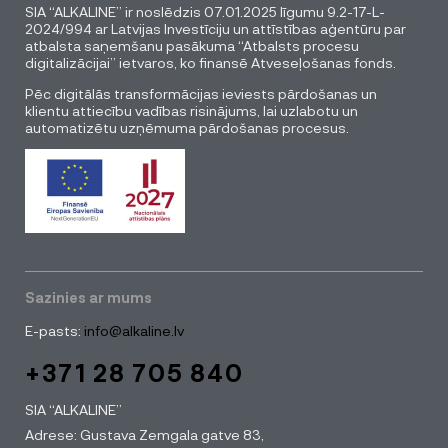
SIA “ALKALINE” ir noslēdzis 07.01.2025 līgumu 9.2-17-L-
2024/994 ar Latvijas Investīciju un attīstības aģentūru par
atbalsta saņemšanu pasākuma “Atbalsts procesu
digitalizācijai” ietvaros, ko finansē Atveseļošanas fonds.
Pēc digitālās transformācijas ieviests pārdošanas un
klientu attiecību vadības risinājums, lai uzlabotu un
automatizētu uzņēmuma pārdošanas procesus.
Sazinies ar mums
E-pasts:
info@alkaline.lv
+371 28 705 840
SIA “ALKALINE”
Adrese: Gustava Zemgala gatve 83,