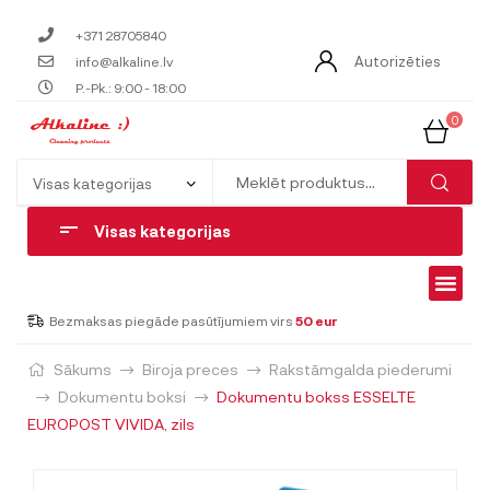
+371 28705840
Autorizēties
info@alkaline.lv
P.-Pk.: 9:00 - 18:00
0
Visas kategorijas
Bezmaksas piegāde pasūtījumiem virs
50 eur
Sākums
Biroja preces
Rakstāmgalda piederumi
Dokumentu boksi
Dokumentu bokss ESSELTE
EUROPOST VIVIDA, zils