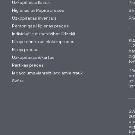
Uzkopšanas līdzekļi
Pi
Higiēnas un Papīra preces
Sīk
Uzkopšanas inventārs
Pri
Personīgās Higiēnas preces
Individuālie aizsardzības līdzekļi
SIA
Biroja tehnika un elektropreces
L-2
Biroja preces
pa
dig
Uzkopšanas iekārtas
fon
Pārtikas preces
Pēc
Iepakojums,vienreizlietojamie trauki
pro
Svētki
uzl
uz
SIA
202
pa
dig
fon