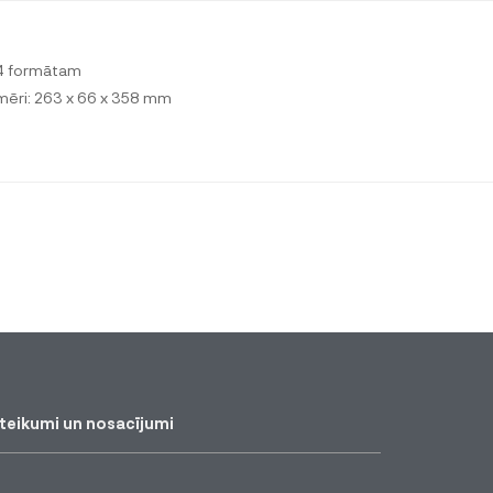
4 formātam
zmēri: 263 x 66 x 358 mm
teikumi un nosacījumi