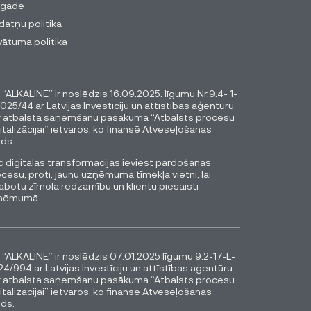
egāde
datņu politika
vātuma politika
 “ALKALINE” ir noslēdzis 16.09.2025. līgumu Nr.9.4- 1-
025/44 ar Latvijas Investīciju un attīstības aģentūru
r atbalsta saņemšanu pasākuma “Atbalsts procesu
italizācijai” ietvaros, ko finansē Atveseļošanas
ds.
 digitālās transformācijas ieviest pārdošanas
cesu, proti, jaunu uzņēmuma tīmekļa vietni, lai
abotu zīmola redzamību un klientu piesaisti
ņēmumā.
 “ALKALINE” ir noslēdzis 07.01.2025 līgumu 9.2-17-L-
4/994 ar Latvijas Investīciju un attīstības aģentūru
r atbalsta saņemšanu pasākuma “Atbalsts procesu
italizācijai” ietvaros, ko finansē Atveseļošanas
ds.