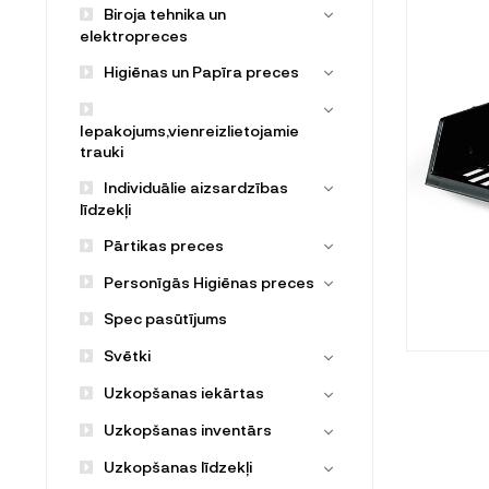
Biroja tehnika un
elektropreces
Higiēnas un Papīra preces
Iepakojums,vienreizlietojamie
trauki
Individuālie aizsardzības
līdzekļi
Pārtikas preces
Personīgās Higiēnas preces
Spec pasūtījums
Svētki
Uzkopšanas iekārtas
Uzkopšanas inventārs
Uzkopšanas līdzekļi