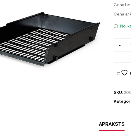
Cena be
Cena ar
Nolik
-
SKU:
20
Kategori
APRAKSTS