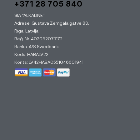
+371 28 705 840
SIA “ALKALINE”
Adrese: Gustava Zemgala gatve 83,
Rīga, Latvija
Reģ. Nr. 40203207772
Banka: A/S Swedbank
Kods: HABALV22
Konts: LV42HABA0551046601941