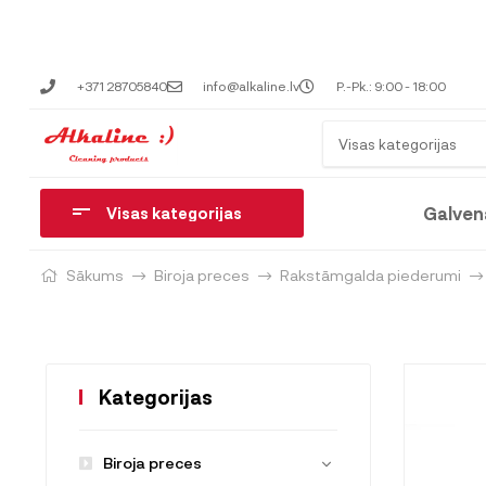
+371 28705840
info@alkaline.lv
P.-Pk.: 9:00 - 18:00
Visas kategorijas
Galven
Visas kategorijas
Sākums
Biroja preces
Rakstāmgalda piederumi
Kategorijas
Biroja preces