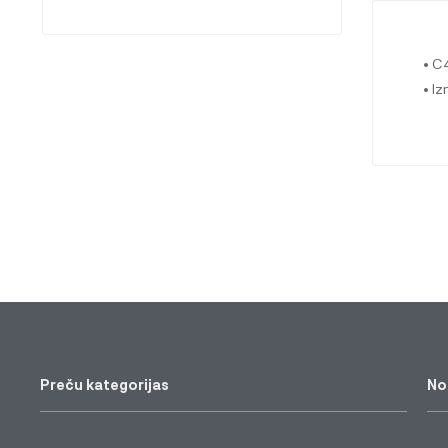
• C
• I
Preču kategorijas
No