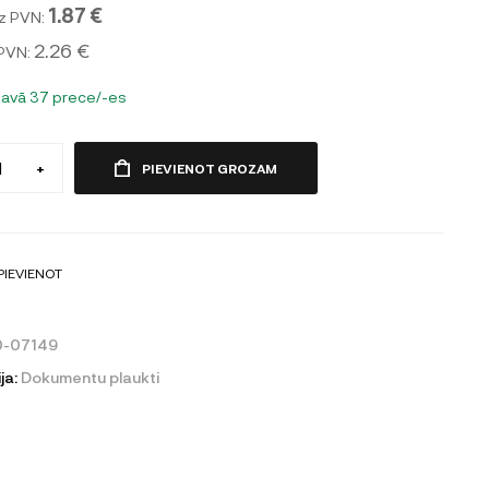
1.87 €
z PVN:
2.26 €
 PVN:
tavā 37 prece/-es
+
PIEVIENOT GROZAM
PIEVIENOT
0-07149
ja:
Dokumentu plaukti