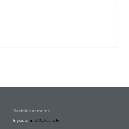
Sazinies ar mums
E-pasts:
info@alkaline.lv