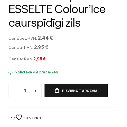
ESSELTE Colour’Ice
caurspīdīgi zils
2.44 €
Cena bez PVN:
2.95 €
Cena ar PVN:
Cena ar PVN
2,95 €
Noliktavā 49 prece/-es
-
+
PIEVIENOT GROZAM
PIEVIENOT