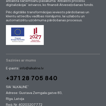
atbalsta saņemšanu pasākuma “Atbalsts procesu
digitalizācijai” ietvaros, ko finansē Atveseļošanas fonds.
Pēc digitālās transformācijas ieviests pārdošanas un
klientu attiecību vadības risinājums, lai uzlabotu un
automatizētu uzņēmuma pārdošanas procesus.
Sazinies ar mums
E-pasts:
info@alkaline.lv
+371 28 705 840
SIA “ALKALINE”
Adrese: Gustava Zemgala gatve 83,
Rīga, Latvija
Reģ. Nr. 40203207772