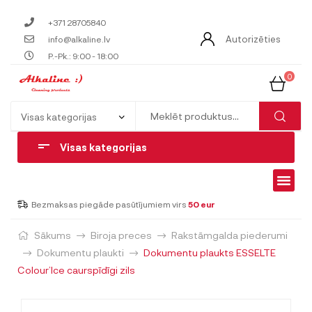
+371 28705840
Autorizēties
info@alkaline.lv
P.-Pk.: 9:00 - 18:00
0
Visas kategorijas
Bezmaksas piegāde pasūtījumiem virs
50 eur
Sākums
Biroja preces
Rakstāmgalda piederumi
Dokumentu plaukti
Dokumentu plaukts ESSELTE
Colour’Ice caurspīdīgi zils