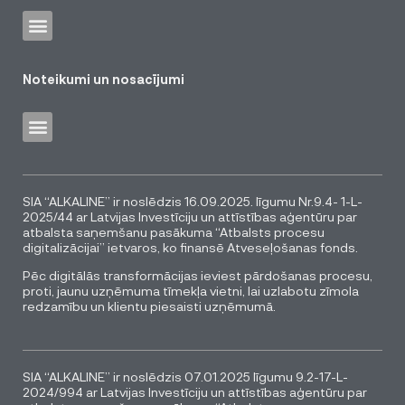
Noteikumi un nosacījumi
SIA “ALKALINE” ir noslēdzis 16.09.2025. līgumu Nr.9.4- 1-L-
2025/44 ar Latvijas Investīciju un attīstības aģentūru par
atbalsta saņemšanu pasākuma “Atbalsts procesu
digitalizācijai” ietvaros, ko finansē Atveseļošanas fonds.
Pēc digitālās transformācijas ieviest pārdošanas procesu,
proti, jaunu uzņēmuma tīmekļa vietni, lai uzlabotu zīmola
redzamību un klientu piesaisti uzņēmumā.
SIA “ALKALINE” ir noslēdzis 07.01.2025 līgumu 9.2-17-L-
2024/994 ar Latvijas Investīciju un attīstības aģentūru par