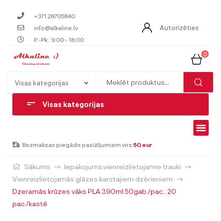
+371 28705840
Autorizēties
info@alkaline.lv
P.-Pk.: 9:00 - 18:00
0
Visas kategorijas
Bezmaksas piegāde pasūtījumiem virs
50 eur
Sākums
Iepakojums,vienreizlietojamie trauki
Vienreizlietojamās glāzes karstajiem dzērieniem
Dzeramās krūzes vāks PLA 390ml 50gab./pac., 20
pac./kastē