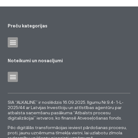
Preču kategorijas
Noteikumi un nosacījumi
SIA “ALKALINE” ir noslēdzis 16.09.2025. līgumu Nr.9.4- 1-L-
2025/44 ar Latvijas Investīciju un attīstības aģentūru par
atbalsta saņemšanu pasākuma “Atbalsts procesu
digitalizācijai” ietvaros, ko finansē Atveseļošanas fonds.
Pēc digitālās transformācijas ieviest pārdošanas procesu,
proti, jaunu uzņēmuma tīmekļa vietni, lai uzlabotu zīmola
redzamību un klientu piesaisti uzņēmumā.