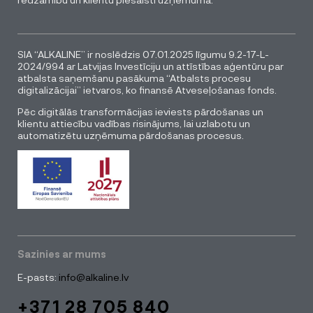
SIA “ALKALINE” ir noslēdzis 07.01.2025 līgumu 9.2-17-L-
2024/994 ar Latvijas Investīciju un attīstības aģentūru par
atbalsta saņemšanu pasākuma “Atbalsts procesu
digitalizācijai” ietvaros, ko finansē Atveseļošanas fonds.
Pēc digitālās transformācijas ieviests pārdošanas un
klientu attiecību vadības risinājums, lai uzlabotu un
automatizētu uzņēmuma pārdošanas procesus.
Sazinies ar mums
E-pasts:
info@alkaline.lv
+371 28 705 840