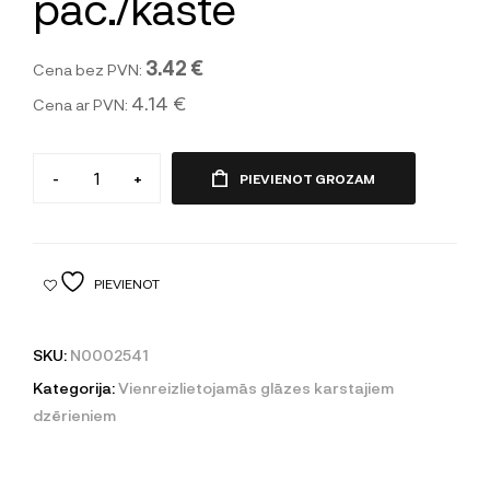
pac./kastē
3.42 €
Cena bez PVN:
4.14 €
Cena ar PVN:
-
+
PIEVIENOT GROZAM
PIEVIENOT
SKU:
N0002541
Kategorija:
Vienreizlietojamās glāzes karstajiem
dzērieniem