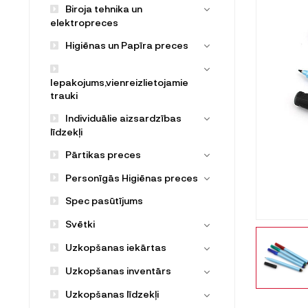
Biroja tehnika un
elektropreces
Higiēnas un Papīra preces
Iepakojums,vienreizlietojamie
trauki
Individuālie aizsardzības
līdzekļi
Pārtikas preces
Personīgās Higiēnas preces
Spec pasūtījums
Svētki
Uzkopšanas iekārtas
Uzkopšanas inventārs
Uzkopšanas līdzekļi