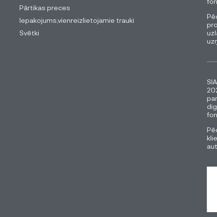
fon
Pārtikas preces
Pēc
Iepakojums,vienreizlietojamie trauki
pro
Svētki
uzl
uz
SIA
202
pa
dig
fon
Pēc
kli
au