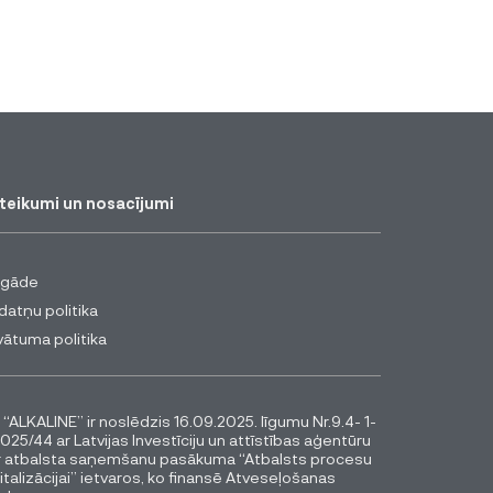
teikumi un nosacījumi
egāde
datņu politika
vātuma politika
 “ALKALINE” ir noslēdzis 16.09.2025. līgumu Nr.9.4- 1-
025/44 ar Latvijas Investīciju un attīstības aģentūru
r atbalsta saņemšanu pasākuma “Atbalsts procesu
italizācijai” ietvaros, ko finansē Atveseļošanas