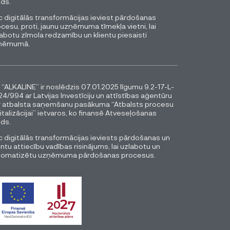
ds.
 digitālās transformācijas ieviest pārdošanas
cesu, proti, jaunu uzņēmuma tīmekļa vietni, lai
abotu zīmola redzamību un klientu piesaisti
ņēmumā.
 “ALKALINE” ir noslēdzis 07.01.2025 līgumu 9.2-17-L-
4/994 ar Latvijas Investīciju un attīstības aģentūru
r atbalsta saņemšanu pasākuma “Atbalsts procesu
italizācijai” ietvaros, ko finansē Atveseļošanas
ds.
 digitālās transformācijas ieviests pārdošanas un
entu attiecību vadības risinājums, lai uzlabotu un
tomatizētu uzņēmuma pārdošanas procesus.