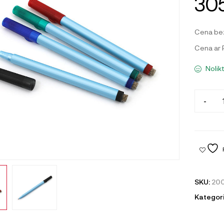
305
Cena be
Cena ar
Nolik
-
SKU:
20
Kategori