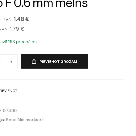
 F 0.6 mm melns
1.48 €
z PVN:
1.79 €
 PVN:
tavā 163 prece/-es
+
PIEVIENOT GROZAM
PIEVIENOT
0-07499
ja:
Speciālie marķieri