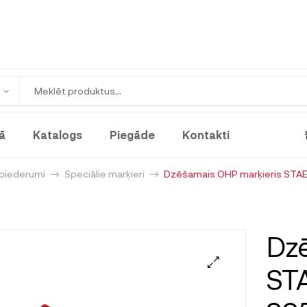
ā
Katalogs
Piegāde
Kontakti
 piederumi
Speciālie marķieri
Dzēšamais OHP marķieris ST
Dzē
ST