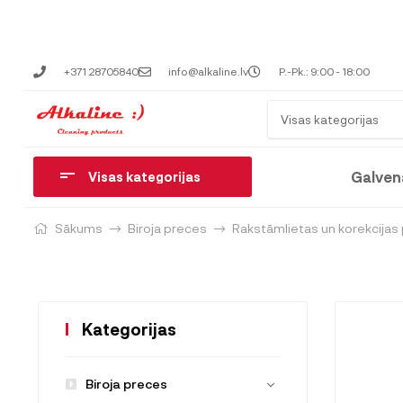
+371 28705840
info@alkaline.lv
P.-Pk.: 9:00 - 18:00
Visas kategorijas
Galven
Visas kategorijas
Sākums
Biroja preces
Rakstāmlietas un korekcijas
Kategorijas
Biroja preces