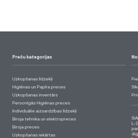
Preču kategorijas
No
Uzkopšanas līdzekļi
Pi
Higiēnas un Papīra preces
Sīk
Uzkopšanas inventārs
Pri
Personīgās Higiēnas preces
Individuālie aizsardzības līdzekļi
SIA
Biroja tehnika un elektropreces
L-2
Biroja preces
pa
dig
Uzkopšanas iekārtas