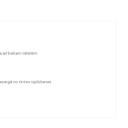
 arī baltam tāfelēm
pasargā no tintes izplūšanas