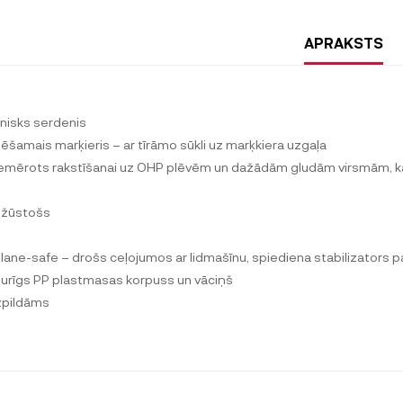
APRAKSTS
onisks serdenis
zēšamais marķieris – ar tīrāmo sūkli uz marķkiera uzgaļa
iemērots rakstīšanai uz OHP plēvēm un dažādām gludām virsmām, ka
i žūstošs
plane-safe – drošs ceļojumos ar lidmašīnu, spiediena stabilizators 
zturīgs PP plastmasas korpuss un vāciņš
zpildāms