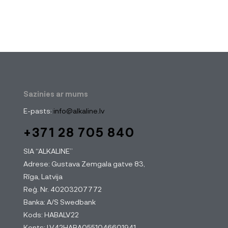
Sazinies ar mums
E-pasts:
info@alkaline.lv
+371 28 705 840
SIA “ALKALINE”
Adrese: Gustava Zemgala gatve 83,
Rīga, Latvija
Reģ. Nr. 40203207772
Banka: A/S Swedbank
Kods: HABALV22
Konts: LV42HABA0551046601941