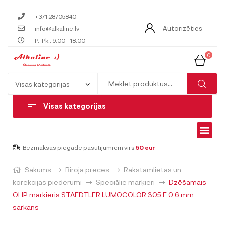
+371 28705840
Autorizēties
info@alkaline.lv
P.-Pk.: 9:00 - 18:00
0
Visas kategorijas
Bezmaksas piegāde pasūtījumiem virs
50 eur
Sākums
Biroja preces
Rakstāmlietas un
korekcijas piederumi
Speciālie marķieri
Dzēšamais
OHP marķieris STAEDTLER LUMOCOLOR 305 F 0.6 mm
sarkans