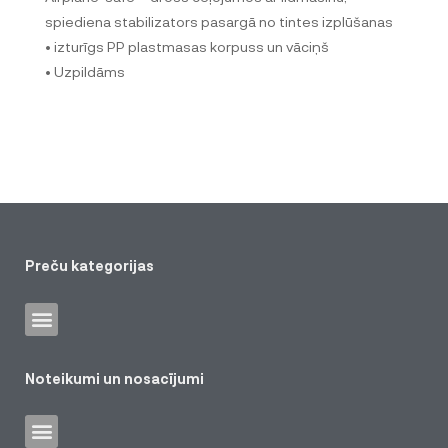
spiediena stabilizators pasargā no tintes izplūšanas
• izturīgs PP plastmasas korpuss un vāciņš
• Uzpildāms
Preču kategorijas
Noteikumi un nosacījumi