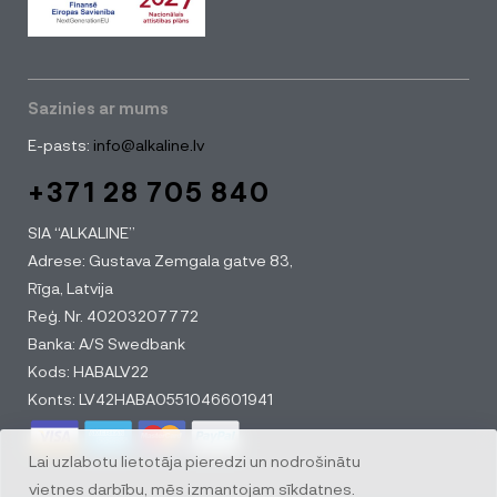
Sazinies ar mums
E-pasts:
info@alkaline.lv
+371 28 705 840
SIA “ALKALINE”
Adrese: Gustava Zemgala gatve 83,
Rīga, Latvija
Reģ. Nr. 40203207772
Banka: A/S Swedbank
Kods: HABALV22
Konts: LV42HABA0551046601941
Lai uzlabotu lietotāja pieredzi un nodrošinātu
vietnes darbību, mēs izmantojam sīkdatnes.