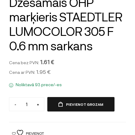
Dzēšamais OHP
marķieris STAEDTLER
LUMOCOLOR 305 F
0.6 mm sarkans
1.61 €
Cena bez PVN:
1.95 €
Cena ar PVN:
Noliktavā 93 prece/-es
-
+
PIEVIENOT GROZAM
PIEVIENOT