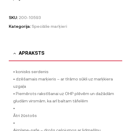
SKU:
200-10593
Kategorija:
Speciālie marķieri
APRAKSTS
• konisks serdenis
• dzēšamais marķieris – ar tīrāmo sūkli uz marķkiera
uzgaļa
• Piemērots rakstīšanai uz OHP plēvēm un dažādām
gludām virsmām, ka arī baltam tāfelēm
•
Ātri žūstošs
•
Airplane-safe – drošs ceļojumos ar lidmašīnu,