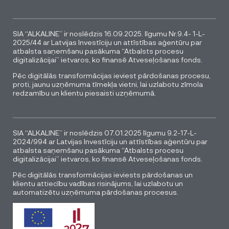
SIA “ALKALINE” ir noslēdzis 16.09.2025. līgumu Nr.9.4- 1-L-
2025/44 ar Latvijas Investīciju un attīstības aģentūru par
atbalsta saņemšanu pasākuma “Atbalsts procesu
digitalizācijai” ietvaros, ko finansē Atveseļošanas fonds.
Pēc digitālās transformācijas ieviest pārdošanas procesu,
proti, jaunu uzņēmuma tīmekļa vietni, lai uzlabotu zīmola
redzamību un klientu piesaisti uzņēmumā.
SIA “ALKALINE” ir noslēdzis 07.01.2025 līgumu 9.2-17-L-
2024/994 ar Latvijas Investīciju un attīstības aģentūru par
atbalsta saņemšanu pasākuma “Atbalsts procesu
digitalizācijai” ietvaros, ko finansē Atveseļošanas fonds.
Pēc digitālās transformācijas ieviests pārdošanas un
klientu attiecību vadības risinājums, lai uzlabotu un
automatizētu uzņēmuma pārdošanas procesus.