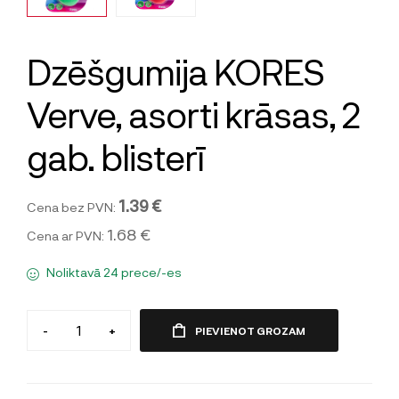
Dzēšgumija KORES
Verve, asorti krāsas, 2
gab. blisterī
1.39 €
Cena bez PVN:
1.68 €
Cena ar PVN:
Noliktavā 24 prece/-es
-
+
PIEVIENOT GROZAM