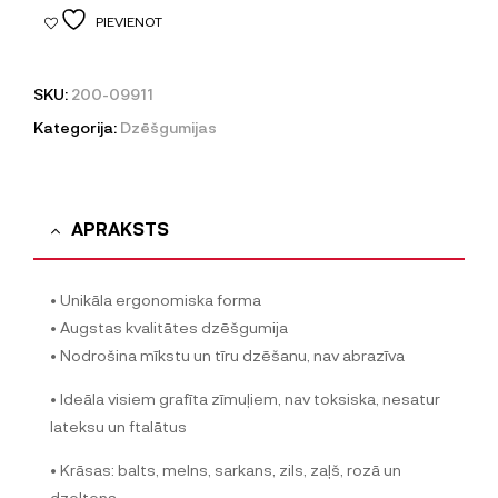
PIEVIENOT
SKU:
200-09911
Kategorija:
Dzēšgumijas
APRAKSTS
• Unikāla ergonomiska forma
• Augstas kvalitātes dzēšgumija
• Nodrošina mīkstu un tīru dzēšanu, nav abrazīva
• Ideāla visiem grafīta zīmuļiem, nav toksiska, nesatur
lateksu un ftalātus
• Krāsas: balts, melns, sarkans, zils, zaļš, rozā un
dzeltens