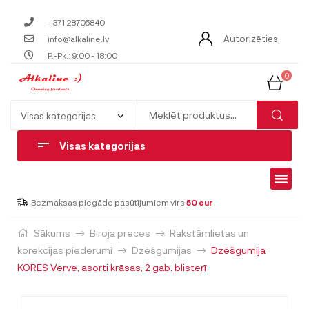
+371 28705840
Autorizēties
info@alkaline.lv
P.-Pk.: 9:00 - 18:00
0
Visas kategorijas
Bezmaksas piegāde pasūtījumiem virs
50 eur
Sākums
Biroja preces
Rakstāmlietas un
korekcijas piederumi
Dzēšgumijas
Dzēšgumija
KORES Verve, asorti krāsas, 2 gab. blisterī