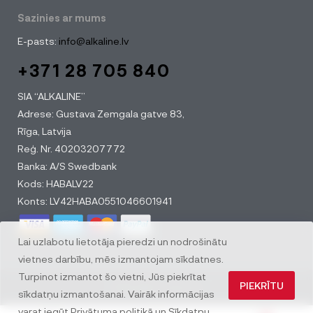
Sazinies ar mums
E-pasts:
info@alkaline.lv
+371 28 705 840
SIA “ALKALINE”
Adrese: Gustava Zemgala gatve 83,
Rīga, Latvija
Reģ. Nr. 40203207772
Banka: A/S Swedbank
Kods: HABALV22
Konts: LV42HABA0551046601941
Lai uzlabotu lietotāja pieredzi un nodrošinātu
vietnes darbību, mēs izmantojam sīkdatnes.
Turpinot izmantot šo vietni, Jūs piekrītat
PIEKRĪTU
© All rights reserved
sīkdatņu izmantošanai. Vairāk informācijas
varat iegūt
Privātuma politikā
un
Sīkdatņu