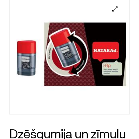
Dzēšgumija un zīmuļu