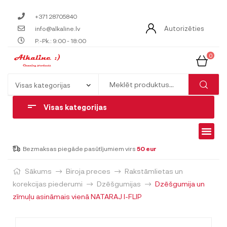
+371 28705840
Autorizēties
info@alkaline.lv
P.-Pk.: 9:00 - 18:00
0
Visas kategorijas
Bezmaksas piegāde pasūtījumiem virs
50 eur
Sākums
Biroja preces
Rakstāmlietas un
korekcijas piederumi
Dzēšgumijas
Dzēšgumija un
zīmuļu asināmais vienā NATARAJ I-FLIP