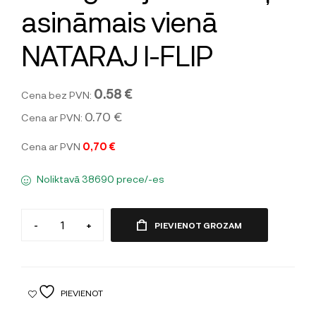
asināmais vienā
NATARAJ I-FLIP
0.58 €
Cena bez PVN:
0.70 €
Cena ar PVN:
Cena ar PVN
0,70 €
Noliktavā 38690 prece/-es
-
+
PIEVIENOT GROZAM
PIEVIENOT