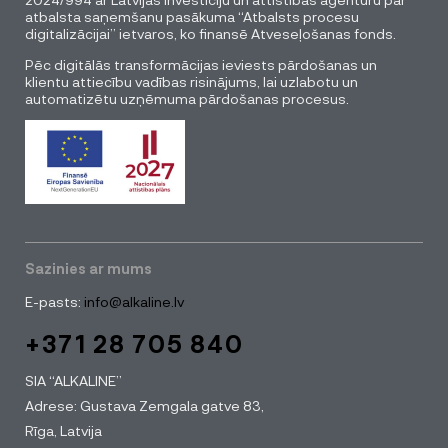
atbalsta saņemšanu pasākuma “Atbalsts procesu
digitalizācijai” ietvaros, ko finansē Atveseļošanas fonds.
Pēc digitālās transformācijas ieviests pārdošanas un
klientu attiecību vadības risinājums, lai uzlabotu un
automatizētu uzņēmuma pārdošanas procesus.
Sazinies ar mums
E-pasts:
info@alkaline.lv
+371 28 705 840
SIA “ALKALINE”
Adrese: Gustava Zemgala gatve 83,
Rīga, Latvija