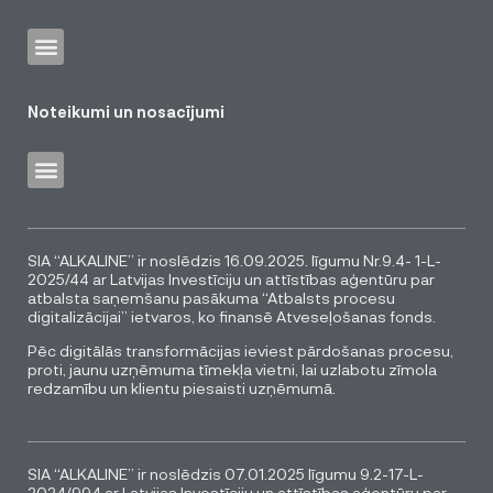
Noteikumi un nosacījumi
SIA “ALKALINE” ir noslēdzis 16.09.2025. līgumu Nr.9.4- 1-L-
2025/44 ar Latvijas Investīciju un attīstības aģentūru par
atbalsta saņemšanu pasākuma “Atbalsts procesu
digitalizācijai” ietvaros, ko finansē Atveseļošanas fonds.
Pēc digitālās transformācijas ieviest pārdošanas procesu,
proti, jaunu uzņēmuma tīmekļa vietni, lai uzlabotu zīmola
redzamību un klientu piesaisti uzņēmumā.
SIA “ALKALINE” ir noslēdzis 07.01.2025 līgumu 9.2-17-L-
2024/994 ar Latvijas Investīciju un attīstības aģentūru par