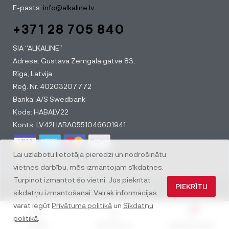
E-pasts:
info@alkaline.lv
+371 28 705 840
SIA “ALKALINE”
Adrese: Gustava Zemgala gatve 83,
Rīga, Latvija
Reģ. Nr. 40203207772
Banka: A/S Swedbank
Kods: HABALV22
Konts: LV42HABA0551046601941
Lai uzlabotu lietotāja pieredzi un nodrošinātu
vietnes darbību, mēs izmantojam sīkdatnes.
Turpinot izmantot šo vietni, Jūs piekrītat
PIEKRĪTU
© All rights reserved
sīkdatņu izmantošanai. Vairāk informācijas
varat iegūt
Privātuma politikā
un
Sīkdatņu
0
politikā
.
Veikals
Mans konts
Vēlmju saraksts