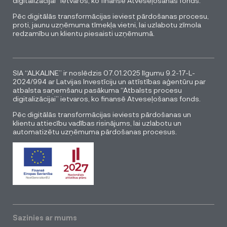
digitalizācijai” ietvaros, ko finansē Atveseļošanas fonds.
Pēc digitālās transformācijas ieviest pārdošanas procesu,
proti, jaunu uzņēmuma tīmekļa vietni, lai uzlabotu zīmola
redzamību un klientu piesaisti uzņēmumā.
SIA “ALKALINE” ir noslēdzis 07.01.2025 līgumu 9.2-17-L-
2024/994 ar Latvijas Investīciju un attīstības aģentūru par
atbalsta saņemšanu pasākuma “Atbalsts procesu
digitalizācijai” ietvaros, ko finansē Atveseļošanas fonds.
Pēc digitālās transformācijas ieviests pārdošanas un
klientu attiecību vadības risinājums, lai uzlabotu un
automatizētu uzņēmuma pārdošanas procesus.
Sazinies ar mums