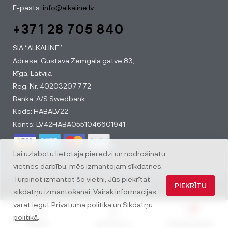
E-pasts:
info@alkaline.lv
+371 28 705 840
SIA “ALKALINE”
Adrese: Gustava Zemgala gatve 83,
Rīga, Latvija
Reģ. Nr. 40203207772
Banka: A/S Swedbank
Kods: HABALV22
Konts: LV42HABA0551046601941
Lai uzlabotu lietotāja pieredzi un nodrošinātu
vietnes darbību, mēs izmantojam sīkdatnes.
Turpinot izmantot šo vietni, Jūs piekrītat
PIEKRĪTU
© All rights reserved
sīkdatņu izmantošanai. Vairāk informācijas
varat iegūt
Privātuma politikā
un
Sīkdatņu
0
politikā
.
Veikals
Mans konts
Vēlmju saraksts