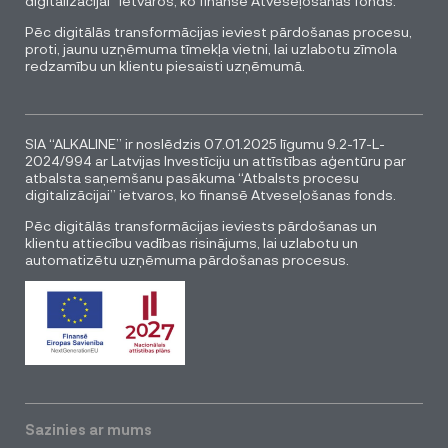
digitalizācijai” ietvaros, ko finansē Atveseļošanas fonds.
Pēc digitālās transformācijas ieviest pārdošanas procesu,
proti, jaunu uzņēmuma tīmekļa vietni, lai uzlabotu zīmola
redzamību un klientu piesaisti uzņēmumā.
SIA “ALKALINE” ir noslēdzis 07.01.2025 līgumu 9.2-17-L-
2024/994 ar Latvijas Investīciju un attīstības aģentūru par
atbalsta saņemšanu pasākuma “Atbalsts procesu
digitalizācijai” ietvaros, ko finansē Atveseļošanas fonds.
Pēc digitālās transformācijas ieviests pārdošanas un
klientu attiecību vadības risinājums, lai uzlabotu un
automatizētu uzņēmuma pārdošanas procesus.
Sazinies ar mums