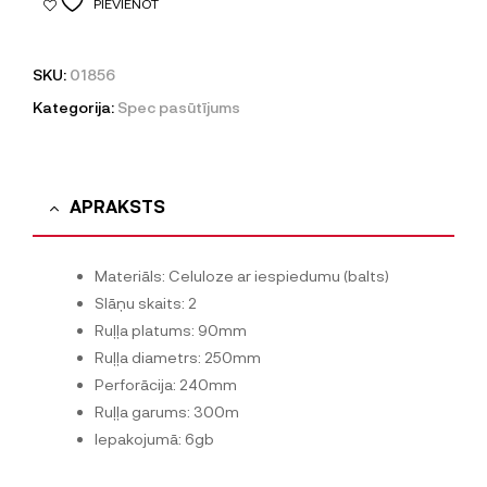
PIEVIENOT
SKU:
01856
Kategorija:
Spec pasūtījums
APRAKSTS
Materiāls: Celuloze ar iespiedumu (balts)
Slāņu skaits: 2
Ruļļa platums: 90mm
Ruļļa diametrs: 250mm
Perforācija: 240mm
Ruļļa garums: 300m
Iepakojumā: 6gb