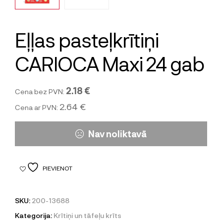
Eļļas pasteļkrītiņi
CARIOCA Maxi 24 gab
2.18 €
Cena bez PVN:
2.64 €
Cena ar PVN:
Nav noliktavā
PIEVIENOT
SKU:
200-13688
Kategorija:
Krītiņi un tāfeļu krīts