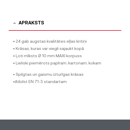
APRAKSTS
• 24 gab augstas kvalitātes eļļas kritiņi
• Krāsas, kuras var viegli sajaukt kopā
• Ļoti mīksts Ø 10 mm MAXI korpuss
• Lieliski piemērots papīram, kartonam, kokam
• Spilgtas un gaismu izturīgas krāsas
•Atbilst EN 71-3 standartam