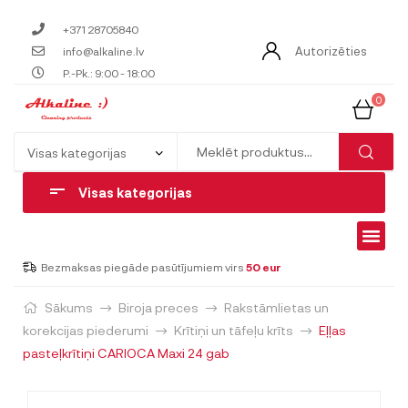
+371 28705840
Autorizēties
info@alkaline.lv
P.-Pk.: 9:00 - 18:00
0
Visas kategorijas
Bezmaksas piegāde pasūtījumiem virs
50 eur
Sākums
Biroja preces
Rakstāmlietas un
korekcijas piederumi
Krītiņi un tāfeļu krīts
Eļļas
pasteļkrītiņi CARIOCA Maxi 24 gab