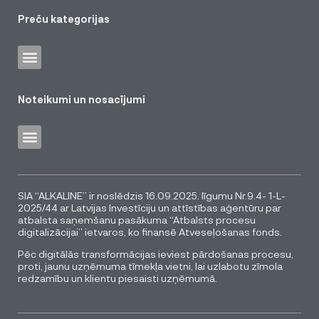
Preču kategorijas
Noteikumi un nosacījumi
SIA “ALKALINE” ir noslēdzis 16.09.2025. līgumu Nr.9.4- 1-L-
2025/44 ar Latvijas Investīciju un attīstības aģentūru par
atbalsta saņemšanu pasākuma “Atbalsts procesu
digitalizācijai” ietvaros, ko finansē Atveseļošanas fonds.
Pēc digitālās transformācijas ieviest pārdošanas procesu,
proti, jaunu uzņēmuma tīmekļa vietni, lai uzlabotu zīmola
redzamību un klientu piesaisti uzņēmumā.