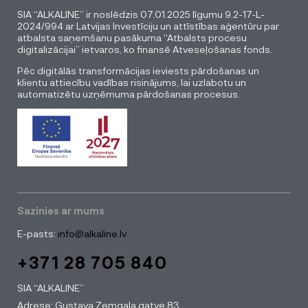
SIA “ALKALINE” ir noslēdzis 07.01.2025 līgumu 9.2-17-L-
2024/994 ar Latvijas Investīciju un attīstības aģentūru par
atbalsta saņemšanu pasākuma “Atbalsts procesu
digitalizācijai” ietvaros, ko finansē Atveseļošanas fonds.
Pēc digitālās transformācijas ieviests pārdošanas un
klientu attiecību vadības risinājums, lai uzlabotu un
automatizētu uzņēmuma pārdošanas procesus.
Sazinies ar mums
E-pasts:
info@alkaline.lv
+371 28 705 840
SIA “ALKALINE”
Adrese: Gustava Zemgala gatve 83,