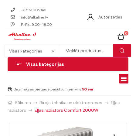
+371 28705840
Autorizēties
info@alkaline.lv
P.-Pk.: 9:00 - 18:00
0
Visas kategorijas
Bezmaksas piegāde pasūtījumiem virs
50 eur
Sākums
Biroja tehnika un elektropreces
Eļļas
radiators
Eļļas radiators Comfort 2000W