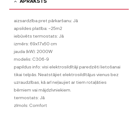
APRAKSTS
aizsardzība pret pārkaršanu: Jā
apsildes platība: ~25m2
iebūvēts termostats: Jā
izmērs: 69x17x50 cm
jauda (kW): 2000W
modelis: C306-9
papildus info: visi elektrosildītāji paredzēti lietošanai
tikai telpās. Neatstājiet elektrosildītājus vienus bez
uzraudzības, kā arī neļaujiet ar tiem rotaļāties
bērniem vai mājdzīvniekiem.
termostats: Jā
zīmols: Comfort