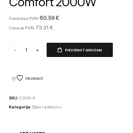
Comfort 2000W
60.59 €
Cena bez PVN:
73.31 €
Cena ar PVN:
-
+
PIEVIENOT GROZAM
PIEVIENOT
SKU:
C306-9
Kategorija:
Eļļas radiators