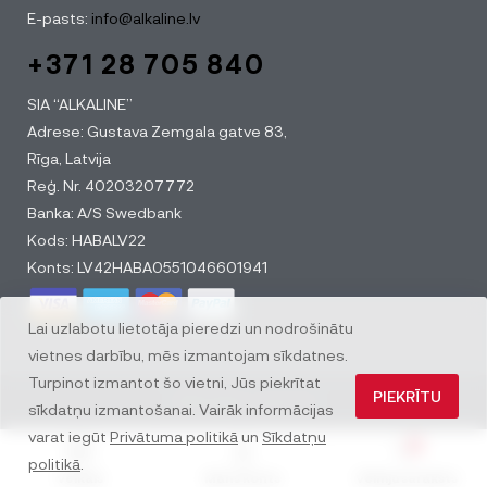
E-pasts:
info@alkaline.lv
+371 28 705 840
SIA “ALKALINE”
Adrese: Gustava Zemgala gatve 83,
Rīga, Latvija
Reģ. Nr. 40203207772
Banka: A/S Swedbank
Kods: HABALV22
Konts: LV42HABA0551046601941
Lai uzlabotu lietotāja pieredzi un nodrošinātu
vietnes darbību, mēs izmantojam sīkdatnes.
Turpinot izmantot šo vietni, Jūs piekrītat
PIEKRĪTU
© All rights reserved
sīkdatņu izmantošanai. Vairāk informācijas
varat iegūt
Privātuma politikā
un
Sīkdatņu
0
politikā
.
Veikals
Mans konts
Vēlmju saraksts