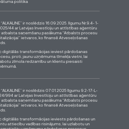
vātuma politika
 “ALKALINE” ir noslēdzis 16.09.2025. līgumu Nr.9.4- 1-
025/44 ar Latvijas Investīciju un attīstības aģentūru
r atbalsta saņemšanu pasākuma “Atbalsts procesu
italizācijai” ietvaros, ko finansē Atveseļošanas
ds.
 digitālās transformācijas ieviest pārdošanas
cesu, proti, jaunu uzņēmuma tīmekļa vietni, lai
abotu zīmola redzamību un klientu piesaisti
ņēmumā.
 “ALKALINE” ir noslēdzis 07.01.2025 līgumu 9.2-17-L-
4/994 ar Latvijas Investīciju un attīstības aģentūru
r atbalsta saņemšanu pasākuma “Atbalsts procesu
italizācijai” ietvaros, ko finansē Atveseļošanas
ds.
 digitālās transformācijas ieviests pārdošanas un
entu attiecību vadības risinājums, lai uzlabotu un
tomatizētu uzņēmuma pārdošanas procesus.