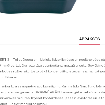
APRAKSTS
ERT 3 – Toilet Descaler – Lielisks līdzeklis rūsas un noslāņojušos sāļ
0 minūtes. Labāka rezultāta sasniegšanai mazgā ar suku. Sevišķi netī
arboties ilgāku laiku. Lietojot kā koncentrātu, ieteicams izmantot g
mu tīrīšanai.
anību: Izraisa nopietnu acu kairinājumu. Kairina ādu. Sargāt no bē
sargus/aizsargapavus. SASKARĒ AR ĀDU: nomazgāt ar lielu ūdens d
ni vairākas minūtes. Izņemt kontaktlēcas, ja tās ir ievietotas un ja to 
āriet, lūdziet mediķu palīdzību.