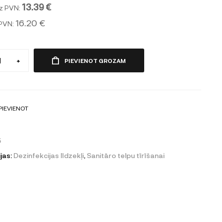
13.39 €
z PVN:
16.20 €
 PVN:
+
PIEVIENOT GROZAM
PIEVIENOT
5
jas:
Dezinfekcijas līdzekļi
,
Sanitāro telpu tīrīšanai