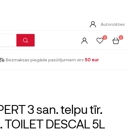
Autorizēties
0
0
Bezmaksas piegāde pasūtījumiem virs
50 eur
ERT 3 san. telpu tīr.
z. TOILET DESCAL 5L