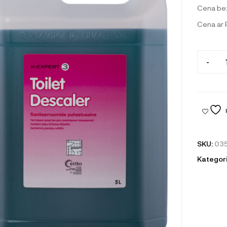
Cena be
Cena ar
-
SKU:
03
Kategori