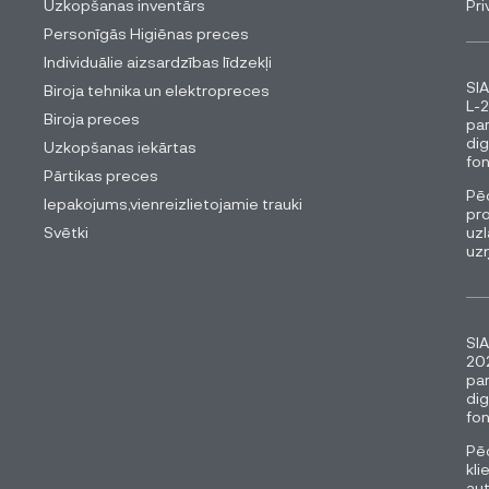
Uzkopšanas inventārs
Pri
Personīgās Higiēnas preces
Individuālie aizsardzības līdzekļi
SIA
Biroja tehnika un elektropreces
L-2
Biroja preces
pa
dig
Uzkopšanas iekārtas
fon
Pārtikas preces
Pēc
Iepakojums,vienreizlietojamie trauki
pro
Svētki
uzl
uz
SIA
202
pa
dig
fon
Pēc
kli
au