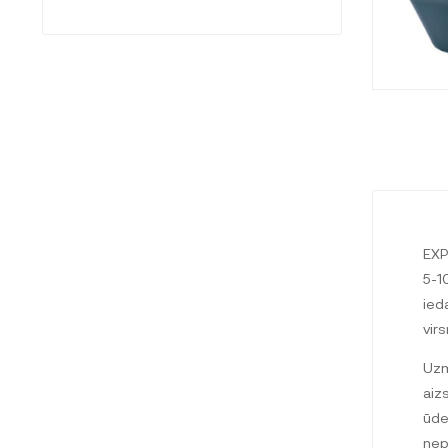
EXP
5-1
ied
virs
Uzm
aiz
ūde
nep