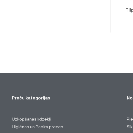
Ti
Preču kategorijas
No
Uzkopšanas līdzekļi
Pi
Higiēnas un Papīra preces
Sīk