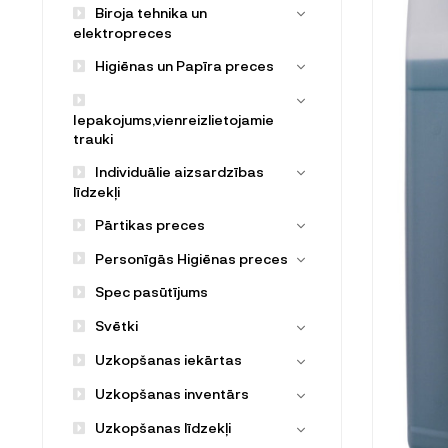
Biroja tehnika un
elektropreces
Higiēnas un Papīra preces
Iepakojums,vienreizlietojamie
trauki
Individuālie aizsardzības
līdzekļi
Pārtikas preces
Personīgās Higiēnas preces
Spec pasūtījums
Svētki
Uzkopšanas iekārtas
Uzkopšanas inventārs
Uzkopšanas līdzekļi