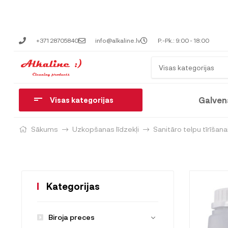
+371 28705840
info@alkaline.lv
P.-Pk.: 9:00 - 18:00
Visas kategorijas
Galven
Visas kategorijas
Sākums
Uzkopšanas līdzekļi
Sanitāro telpu tīrīšana
Kategorijas
Biroja preces