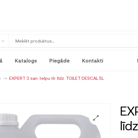
ā
Katalogs
Piegāde
Kontakti
i
EXPERT 3 san. telpu tīr. līdz. TOILET DESCAL 5L
EXP
līd