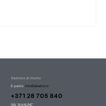
Sazinies ar mums
E-pasts:
info@alkaline.lv
+371 28 705 840
SIA “ALKALINE”