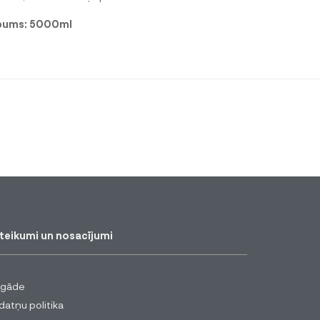
lpums: 5000ml
teikumi un nosacījumi
egāde
datņu politika