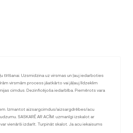
u tīrīšanai. Uzsmidzina uz virsmas un ļauj iedarboties
rām virsmām process jāatkārto vai jāļauj līdzeklim
umijas cimdus. Dezinficējoša iedarbība. Piemērots vara
rniem. Izmantot aizsargcimdus/aizsargdrēbes/acu
audzumu. SASKARĒ AR ACĪM: uzmanīgi izskalot ar
var vienārši izdarīt. Turpināt skalot. Ja acu iekaisums