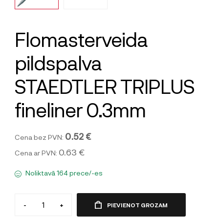
Flomasterveida
pildspalva
STAEDTLER TRIPLUS
fineliner 0.3mm
0.52 €
Cena bez PVN:
0.63 €
Cena ar PVN:
Noliktavā 164 prece/-es
-
+
PIEVIENOT GROZAM