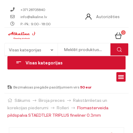
+371 28705840
Autorizēties
info@alkaline.lv
P.-Pk.: 9:00 - 18:00
0
Visas kategorijas
Bezmaksas piegāde pasūtījumiem virs
50 eur
Sākums
Biroja preces
Rakstāmlietas un
korekcijas piederumi
Rolleri
Flomasterveida
pildspalva STAEDTLER TRIPLUS fineliner 0.3mm