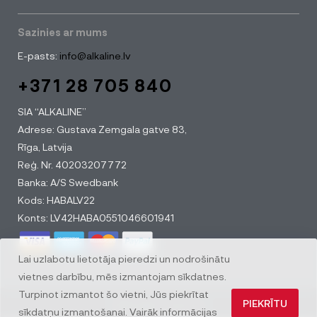
Sazinies ar mums
E-pasts:
info@alkaline.lv
+371 28 705 840
SIA “ALKALINE”
Adrese: Gustava Zemgala gatve 83,
Rīga, Latvija
Reģ. Nr. 40203207772
Banka: A/S Swedbank
Kods: HABALV22
Konts: LV42HABA0551046601941
Lai uzlabotu lietotāja pieredzi un nodrošinātu
vietnes darbību, mēs izmantojam sīkdatnes.
Turpinot izmantot šo vietni, Jūs piekrītat
PIEKRĪTU
© All rights reserved
sīkdatņu izmantošanai. Vairāk informācijas