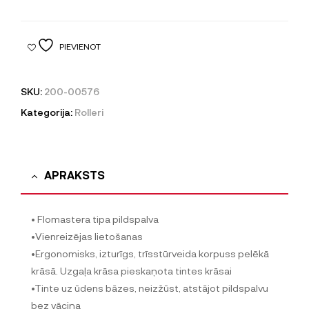
PIEVIENOT
SKU:
200-00576
Kategorija:
Rolleri
APRAKSTS
• Flomastera tipa pildspalva
•Vienreizējas lietošanas
•Ergonomisks, izturīgs, trīsstūrveida korpuss pelēkā
krāsā. Uzgaļa krāsa pieskaņota tintes krāsai
•Tinte uz ūdens bāzes, neizžūst, atstājot pildspalvu
bez vāciņa