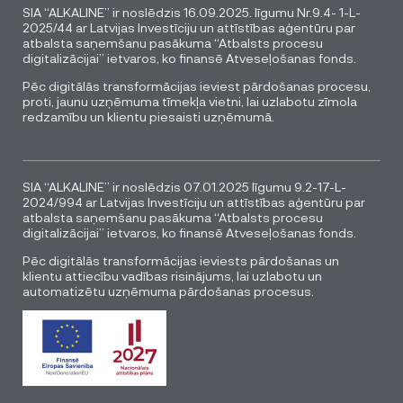
SIA “ALKALINE” ir noslēdzis 16.09.2025. līgumu Nr.9.4- 1-L-
2025/44 ar Latvijas Investīciju un attīstības aģentūru par
atbalsta saņemšanu pasākuma “Atbalsts procesu
digitalizācijai” ietvaros, ko finansē Atveseļošanas fonds.
Pēc digitālās transformācijas ieviest pārdošanas procesu,
proti, jaunu uzņēmuma tīmekļa vietni, lai uzlabotu zīmola
redzamību un klientu piesaisti uzņēmumā.
SIA “ALKALINE” ir noslēdzis 07.01.2025 līgumu 9.2-17-L-
2024/994 ar Latvijas Investīciju un attīstības aģentūru par
atbalsta saņemšanu pasākuma “Atbalsts procesu
digitalizācijai” ietvaros, ko finansē Atveseļošanas fonds.
Pēc digitālās transformācijas ieviests pārdošanas un
klientu attiecību vadības risinājums, lai uzlabotu un
automatizētu uzņēmuma pārdošanas procesus.