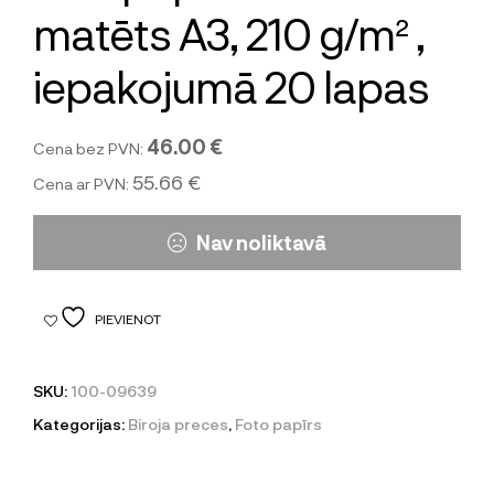
matēts A3, 210 g/m² ,
iepakojumā 20 lapas
46.00 €
Cena bez PVN:
55.66 €
Cena ar PVN:
Nav noliktavā
PIEVIENOT
SKU:
100-09639
Kategorijas:
Biroja preces
,
Foto papīrs