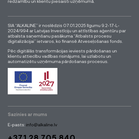
redzamību un klientu piesaisti uzņēmumā.
SIA “ALKALINE” ir noslēdzis 07.01.2025 līgumu 9.2-17-L-
2024/994 ar Latvijas Investīciju un attīstības aģentūru par
atbalsta saņemšanu pasākuma “Atbalsts procesu
digitalizācijai” ietvaros, ko finansē Atveseļošanas fonds.
Pēc digitālās transformācijas ieviests pārdošanas un
klientu attiecību vadības risinājums, lai uzlabotu un
automatizētu uzņēmuma pārdošanas procesus.
Sazinies ar mums
E-pasts:
info@alkaline.lv
+371 28 705 840