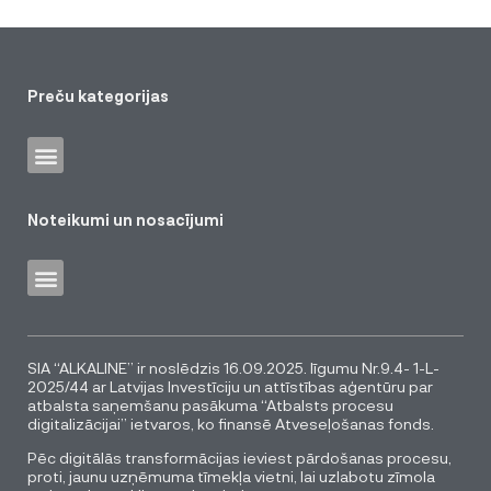
Preču kategorijas
Noteikumi un nosacījumi
SIA “ALKALINE” ir noslēdzis 16.09.2025. līgumu Nr.9.4- 1-L-
2025/44 ar Latvijas Investīciju un attīstības aģentūru par
atbalsta saņemšanu pasākuma “Atbalsts procesu
digitalizācijai” ietvaros, ko finansē Atveseļošanas fonds.
Pēc digitālās transformācijas ieviest pārdošanas procesu,
proti, jaunu uzņēmuma tīmekļa vietni, lai uzlabotu zīmola