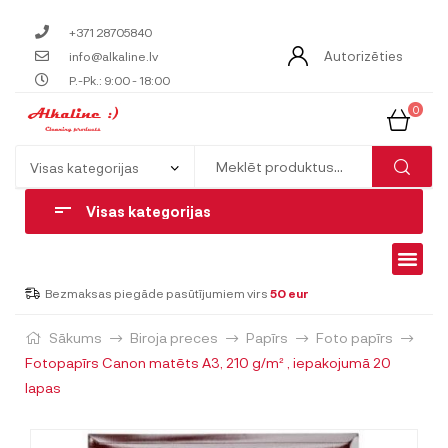
+371 28705840
Autorizēties
info@alkaline.lv
P.-Pk.: 9:00 - 18:00
0
Visas kategorijas
Bezmaksas piegāde pasūtījumiem virs
50 eur
Sākums
Biroja preces
Papīrs
Foto papīrs
Fotopapīrs Canon matēts A3, 210 g/m² , iepakojumā 20
lapas