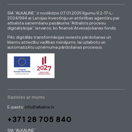
SIA “ALKALINE” ir noslēdzis 07.01.2025 līgumu 9.2-17-L-
2024/994 ar Latvijas Investīciju un attīstības aģentūru par
atbalsta saņemšanu pasākuma “Atbalsts procesu
digitalizācijai” ietvaros, ko finansē Atveseļošanas fonds.
Pēc digitālās transformācijas ieviests pārdošanas un
klientu attiecību vadības risinājums, lai uzlabotu un
automatizētu uzņēmuma pārdošanas procesus.
Sazinies ar mums
E-pasts:
info@alkaline.lv
+371 28 705 840
SIA “ALKALINE”