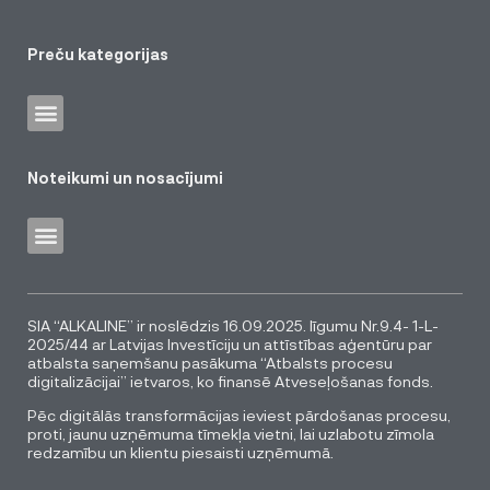
Preču kategorijas
Noteikumi un nosacījumi
SIA “ALKALINE” ir noslēdzis 16.09.2025. līgumu Nr.9.4- 1-L-
2025/44 ar Latvijas Investīciju un attīstības aģentūru par
atbalsta saņemšanu pasākuma “Atbalsts procesu
digitalizācijai” ietvaros, ko finansē Atveseļošanas fonds.
Pēc digitālās transformācijas ieviest pārdošanas procesu,
proti, jaunu uzņēmuma tīmekļa vietni, lai uzlabotu zīmola
redzamību un klientu piesaisti uzņēmumā.