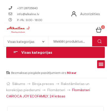
+371 28705840
Autorizēties
info@alkaline.lv
P.-Pk.: 9:00 - 18:00
0
Visas kategorijas
Bezmaksas piegāde pasūtījumiem virs
50 eur
Sākums
Biroja preces
Rakstāmlietas un
korekcijas piederumi
Flomāsteri
Flomāsteri
CARIOCA JOY ECOFAMILY, 24 krāsas