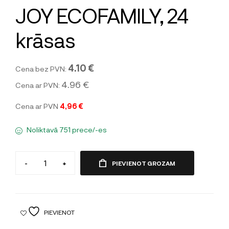
JOY ECOFAMILY, 24
krāsas
4.10 €
Cena bez PVN:
4.96 €
Cena ar PVN:
Cena ar PVN
4,96 €
Noliktavā 751 prece/-es
-
+
PIEVIENOT GROZAM
PIEVIENOT