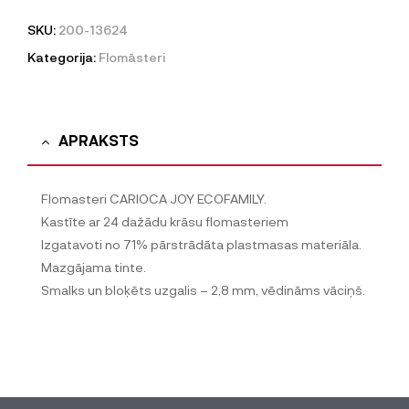
SKU:
200-13624
Kategorija:
Flomāsteri
APRAKSTS
Flomasteri CARIOCA JOY ECOFAMILY.
Kastīte ar 24 dažādu krāsu flomasteriem
Izgatavoti no 71% pārstrādāta plastmasas materiāla.
Mazgājama tinte.
Smalks un bloķēts uzgalis – 2,8 mm, vēdināms vāciņš.