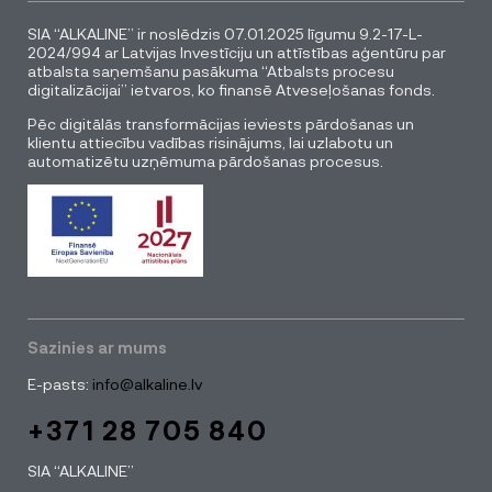
SIA “ALKALINE” ir noslēdzis 07.01.2025 līgumu 9.2-17-L-
2024/994 ar Latvijas Investīciju un attīstības aģentūru par
atbalsta saņemšanu pasākuma “Atbalsts procesu
digitalizācijai” ietvaros, ko finansē Atveseļošanas fonds.
Pēc digitālās transformācijas ieviests pārdošanas un
klientu attiecību vadības risinājums, lai uzlabotu un
automatizētu uzņēmuma pārdošanas procesus.
Sazinies ar mums
E-pasts:
info@alkaline.lv
+371 28 705 840
SIA “ALKALINE”