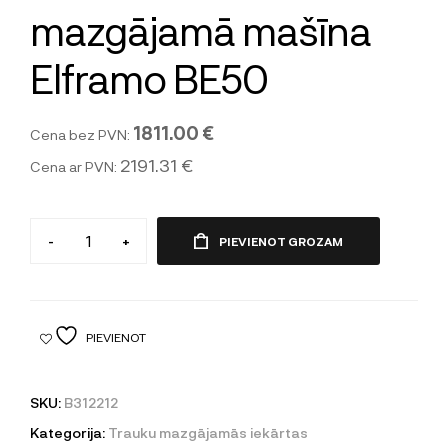
mazgājamā mašīna
Elframo BE50
1811.00 €
Cena bez PVN:
2191.31 €
Cena ar PVN:
-
+
PIEVIENOT GROZAM
PIEVIENOT
SKU:
B312212
Kategorija:
Trauku mazgājamās iekārtas