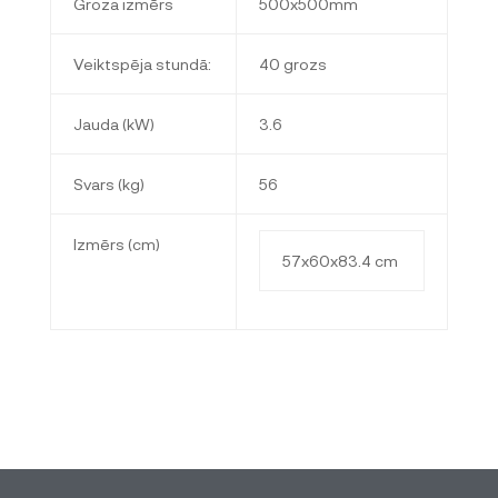
Groza izmērs
500x500mm
Veiktspēja stundā:
40 grozs
Jauda (kW)
3.6
Svars (kg)
56
Izmērs (cm)
57x60x83.4 cm