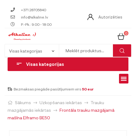
+371 28705840
Autorizēties
info@alkaline.lv
P.-Pk.: 9:00 - 18:00
0
Visas kategorijas
Bezmaksas piegāde pasūtījumiem virs
50 eur
Sākums
Uzkopšanas iekārtas
Trauku
mazgājamās iekārtas
Frontāla trauku mazgājamā
mašīna Elframo BE50