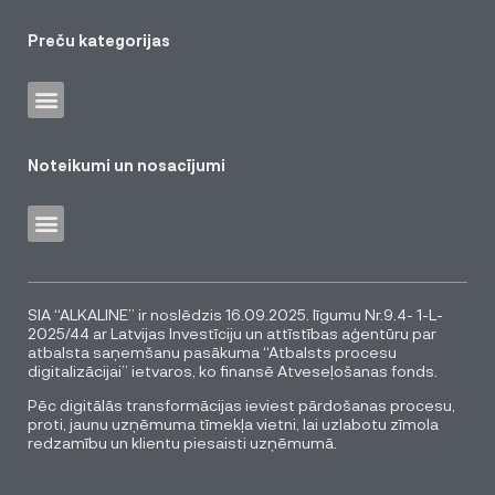
Preču kategorijas
Noteikumi un nosacījumi
SIA “ALKALINE” ir noslēdzis 16.09.2025. līgumu Nr.9.4- 1-L-
2025/44 ar Latvijas Investīciju un attīstības aģentūru par
atbalsta saņemšanu pasākuma “Atbalsts procesu
digitalizācijai” ietvaros, ko finansē Atveseļošanas fonds.
Pēc digitālās transformācijas ieviest pārdošanas procesu,
proti, jaunu uzņēmuma tīmekļa vietni, lai uzlabotu zīmola
redzamību un klientu piesaisti uzņēmumā.