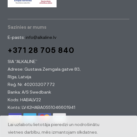
Sazinies ar mums
E-pasts:
info@alkaline.lv
+371 28 705 840
SIA “ALKALINE”
Adrese: Gustava Zemgala gatve 83,
Rīga, Latvija
Reģ. Nr. 40203207772
Banka: A/S Swedbank
Kods: HABALV22
Konts: LV42HABA0551046601941
Lai uzlabotu lietotāja pieredzi un nodrošinātu
vietnes darbību, mēs izmantojam sīkdatnes.