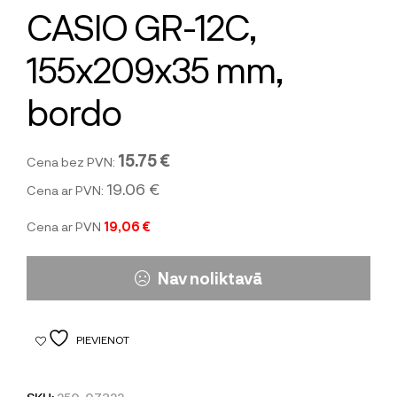
CASIO GR-12C,
155x209x35 mm,
bordo
15.75 €
Cena bez PVN:
19.06 €
Cena ar PVN:
Cena ar PVN
19,06 €
Nav noliktavā
PIEVIENOT