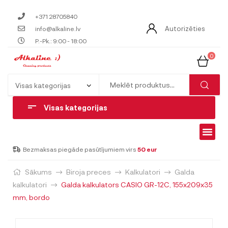
+371 28705840
Autorizēties
info@alkaline.lv
P.-Pk.: 9:00 - 18:00
0
Visas kategorijas
Bezmaksas piegāde pasūtījumiem virs
50 eur
Sākums
Biroja preces
Kalkulatori
Galda
kalkulatori
Galda kalkulators CASIO GR-12C, 155x209x35
mm, bordo