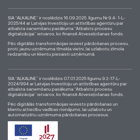
SIA “ALKALINE” ir noslēdzis 16.09.2025. līgumu Nr.9.4- 1-L-
2025/44 ar Latvijas Investīciju un attīstības aģentūru par
atbalsta saņemšanu pasākuma “Atbalsts procesu
digitalizācijai” ietvaros, ko finansē Atveseļošanas fonds.
Pēc digitālās transformācijas ieviest pārdošanas procesu,
proti, jaunu uzņēmuma tīmekļa vietni, lai uzlabotu zīmola
redzamību un klientu piesaisti uzņēmumā.
SIA “ALKALINE” ir noslēdzis 07.01.2025 līgumu 9.2-17-L-
2024/994 ar Latvijas Investīciju un attīstības aģentūru par
atbalsta saņemšanu pasākuma “Atbalsts procesu
digitalizācijai” ietvaros, ko finansē Atveseļošanas fonds.
Pēc digitālās transformācijas ieviests pārdošanas un
klientu attiecību vadības risinājums, lai uzlabotu un
automatizētu uzņēmuma pārdošanas procesus.