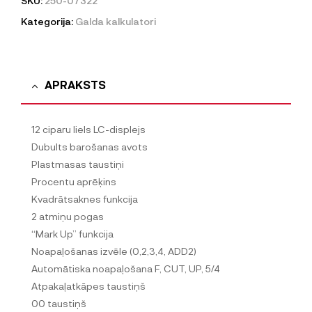
SKU:
250-07322
Kategorija:
Galda kalkulatori
APRAKSTS
12 ciparu liels LC-displejs
Dubults barošanas avots
Plastmasas taustiņi
Procentu aprēķins
Kvadrātsaknes funkcija
2 atmiņu pogas
“Mark Up” funkcija
Noapaļošanas izvēle (0,2,3,4, ADD2)
Automātiska noapaļošana F, CUT, UP, 5/4
Atpakaļatkāpes taustiņš
00 taustiņš