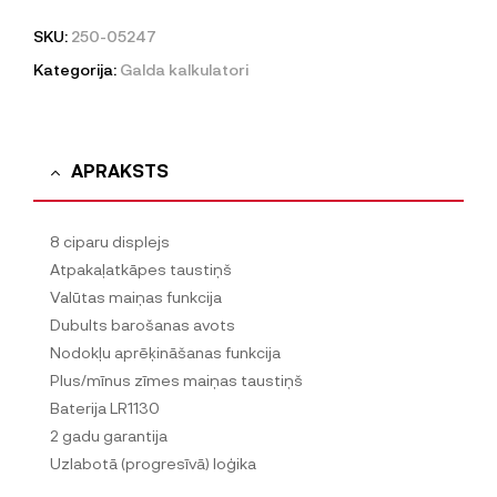
SKU:
250-05247
Kategorija:
Galda kalkulatori
APRAKSTS
8 ciparu displejs
Atpakaļatkāpes taustiņš
Valūtas maiņas funkcija
Dubults barošanas avots
Nodokļu aprēķināšanas funkcija
Plus/mīnus zīmes maiņas taustiņš
Baterija LR1130
2 gadu garantija
Uzlabotā (progresīvā) loģika