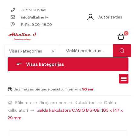
+371 28705840
Autorizēties
info@alkaline.lv
P.-Pk.: 9:00 - 18:00
0
Visas kategorijas
Bezmaksas piegāde pasūtījumiem virs
50 eur
Sākums
Biroja preces
Kalkulatori
Galda
kalkulatori
Galda kalkulators CASIO MS-8B, 103 x 147 x
29 mm