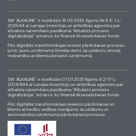
SIA “ALKALINE” ir noslēdzis 16.09.2025. līgumu Nr.9.4- 1-L-
2025/44 ar Latvijas Investīciju un attīstības aģentūru par
atbalsta saņemšanu pasākuma “Atbalsts procesu
digitalizācijai” ietvaros, ko finansē Atveseļošanas fonds.
Pēc digitālās transformācijas ieviest pārdošanas procesu,
proti, jaunu uzņēmuma tīmekļa vietni, lai uzlabotu zīmola
redzamību un klientu piesaisti uzņēmumā.
SIA “ALKALINE” ir noslēdzis 07.01.2025 līgumu 9.2-17-L-
2024/994 ar Latvijas Investīciju un attīstības aģentūru par
atbalsta saņemšanu pasākuma “Atbalsts procesu
digitalizācijai” ietvaros, ko finansē Atveseļošanas fonds.
Pēc digitālās transformācijas ieviests pārdošanas un
klientu attiecību vadības risinājums, lai uzlabotu un
automatizētu uzņēmuma pārdošanas procesus.