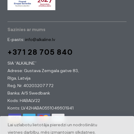
Sazinies ar mums
E-pasts:
info@alkaline.lv
+371 28 705 840
SIA “ALKALINE”
Adrese: Gustava Zemgala gatve 83,
Rīga, Latvija
Reģ. Nr. 40203207772
Banka: A/S Swedbank
Kods: HABALV22
Konts: LV42HABA0551046601941
Lai uzlabotu lietotāja pieredzi un nodrošinātu
vietnes darbību, mēs izmantojam sīkdatnes.