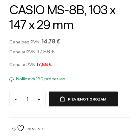
CASIO MS-8B, 103 x
147 x 29 mm
14.78 €
Cena bez PVN:
17.88 €
Cena ar PVN:
Cena ar PVN
17,88 €
Noliktavā 130 prece/-es
-
+
PIEVIENOT GROZAM
PIEVIENOT