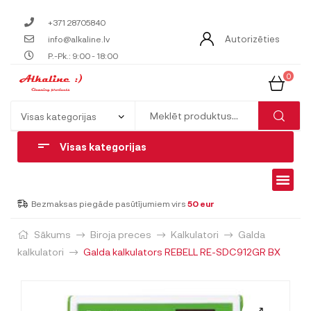
+371 28705840
Autorizēties
info@alkaline.lv
P.-Pk.: 9:00 - 18:00
0
Visas kategorijas
Bezmaksas piegāde pasūtījumiem virs
50 eur
Sākums
Biroja preces
Kalkulatori
Galda
kalkulatori
Galda kalkulators REBELL RE-SDC912GR BX