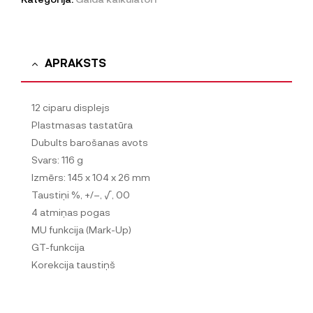
APRAKSTS
12 ciparu displejs
Plastmasas tastatūra
Dubults barošanas avots
Svars: 116 g
Izmērs: 145 x 104 x 26 mm
Taustiņi %, +/–, √, 00
4 atmiņas pogas
MU funkcija (Mark-Up)
GT-funkcija
Korekcija taustiņš