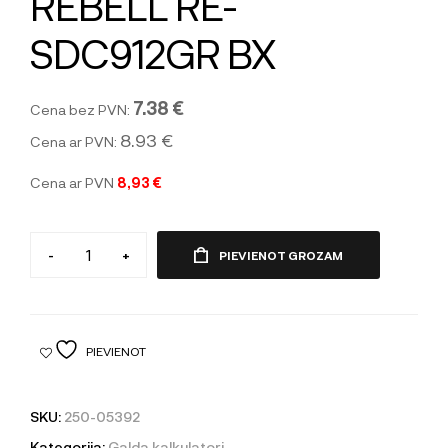
REBELL RE-
SDC912GR BX
7.38 €
Cena bez PVN:
8.93 €
Cena ar PVN:
Cena ar PVN
8,93 €
-
+
PIEVIENOT GROZAM
PIEVIENOT
SKU:
250-05392
Kategorija:
Galda kalkulatori