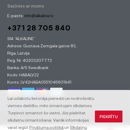
Sazinies ar mums
E-pasts:
info@alkaline.lv
+371 28 705 840
SIA “ALKALINE”
Adrese: Gustava Zemgala gatve 83,
Rīga, Latvija
Reģ. Nr. 40203207772
Banka: A/S Swedbank
Kods: HABALV22
Konts: LV42HABA0551046601941
Lai uzlabotu lietotāja pieredzi un nodrošinātu
vietnes darbību, mēs izmantojam sīkdatnes.
Turpinot izmantot šo vietni, Jūs piekrītat
PIEKRĪTU
© All rights reserved
sīkdatņu izmantošanai. Vairāk informācijas
varat iegūt
Privātuma politikā
un
Sīkdatņu
0