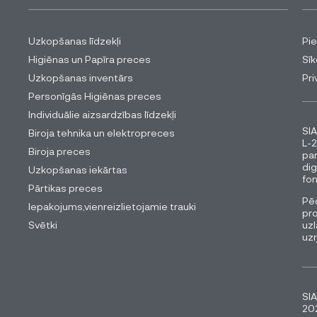
Uzkopšanas līdzekļi
Pi
Higiēnas un Papīra preces
Sīk
Uzkopšanas inventārs
Pri
Personīgās Higiēnas preces
Individuālie aizsardzības līdzekļi
SIA
Biroja tehnika un elektropreces
L-2
Biroja preces
pa
dig
Uzkopšanas iekārtas
fon
Pārtikas preces
Pēc
Iepakojums,vienreizlietojamie trauki
pro
Svētki
uzl
uz
SIA
202