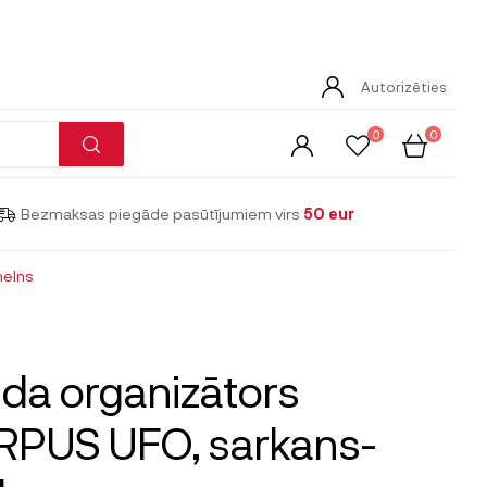
Autorizēties
0
0
Bezmaksas piegāde pasūtījumiem virs
50 eur
melns
da organizātors
RPUS UFO, sarkans-