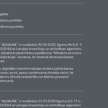
egāde
datņu politika
vātuma politika
 “ALKALINE” ir noslēdzis 16.09.2025. līgumu Nr.9.4- 1-
025/44 ar Latvijas Investīciju un attīstības aģentūru
r atbalsta saņemšanu pasākuma “Atbalsts procesu
italizācijai” ietvaros, ko finansē Atveseļošanas
ds.
 digitālās transformācijas ieviest pārdošanas
cesu, proti, jaunu uzņēmuma tīmekļa vietni, lai
abotu zīmola redzamību un klientu piesaisti
ņēmumā.
 “ALKALINE” ir noslēdzis 07.01.2025 līgumu 9.2-17-L-
4/994 ar Latvijas Investīciju un attīstības aģentūru