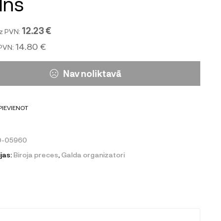
lns
12.23 €
z PVN:
14.80 €
 PVN:
Nav noliktavā
PIEVIENOT
0-05960
jas:
Biroja preces
,
Galda organizatori