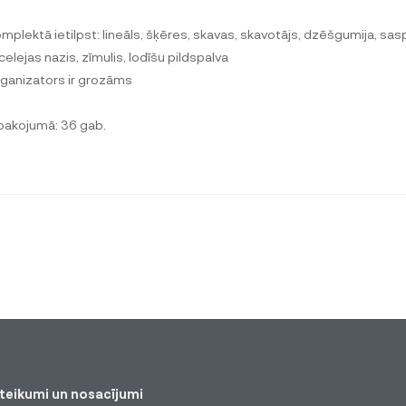
omplektā ietilpst: lineāls, šķēres, skavas, skavotājs, dzēšgumija, sa
celejas nazis, zīmulis, lodīšu pildspalva
rganizators ir grozāms
epakojumā: 36 gab.
teikumi un nosacījumi