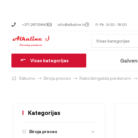
+371 28705840
info@alkaline.lv
P.-Pk.: 9:00 - 18:00
Visas kategorijas
Galven
Visas kategorijas
Sākums
Biroja preces
Rakstāmgalda piederumi
Kategorijas
Biroja preces