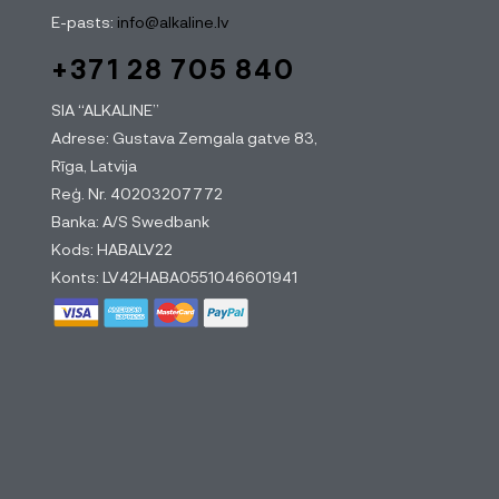
E-pasts:
info@alkaline.lv
+371 28 705 840
SIA “ALKALINE”
Adrese: Gustava Zemgala gatve 83,
Rīga, Latvija
Reģ. Nr. 40203207772
Banka: A/S Swedbank
Kods: HABALV22
Konts: LV42HABA0551046601941