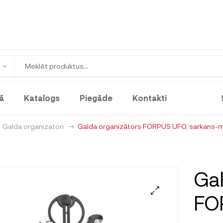
ā
Katalogs
Piegāde
Kontakti
Galda organizatori
Galda organizātors FORPUS UFO, sarkans-
Gal
FO