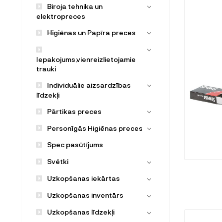
Biroja tehnika un
elektropreces
Higiēnas un Papīra preces
Iepakojums,vienreizlietojamie
trauki
Individuālie aizsardzības
līdzekļi
Pārtikas preces
Personīgās Higiēnas preces
Spec pasūtījums
Svētki
Uzkopšanas iekārtas
Uzkopšanas inventārs
Uzkopšanas līdzekļi