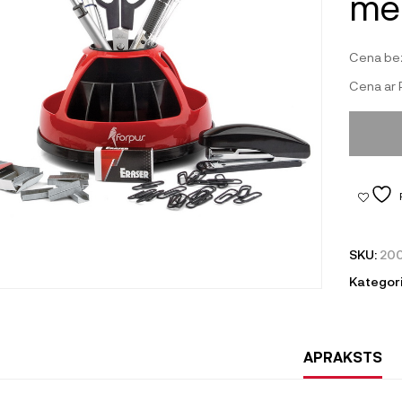
me
Cena be
Cena ar
SKU:
20
Kategori
APRAKSTS