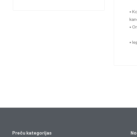
• K
kan
• O
• I
Preču kategorijas
No