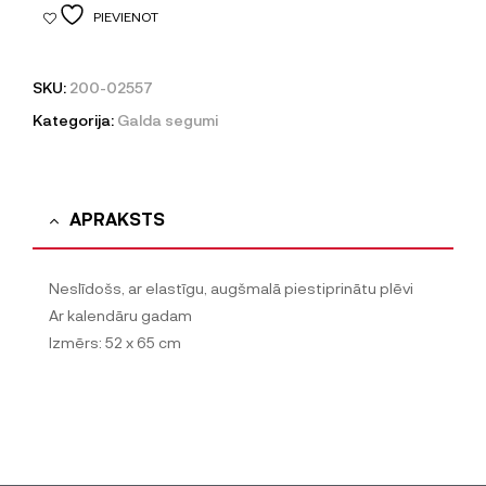
PIEVIENOT
SKU:
200-02557
Kategorija:
Galda segumi
APRAKSTS
Neslīdošs, ar elastīgu, augšmalā piestiprinātu plēvi
Ar kalendāru gadam
Izmērs: 52 x 65 cm