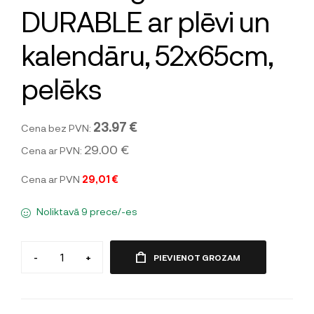
DURABLE ar plēvi un
kalendāru, 52x65cm,
pelēks
23.97 €
Cena bez PVN:
29.00 €
Cena ar PVN:
Cena ar PVN
29,01 €
Noliktavā 9 prece/-es
-
+
PIEVIENOT GROZAM