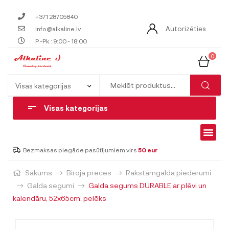
+371 28705840
Autorizēties
info@alkaline.lv
P.-Pk.: 9:00 - 18:00
0
Visas kategorijas
Bezmaksas piegāde pasūtījumiem virs
50 eur
Sākums
Biroja preces
Rakstāmgalda piederumi
Galda segumi
Galda segums DURABLE ar plēvi un
kalendāru, 52x65cm, pelēks