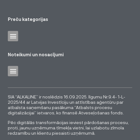
Preču kategorijas
Noteikumi un nosacījumi
SIA “ALKALINE” ir noslēdzis 16.09.2025. līgumu Nr.9.4- 1-L-
2025/44 ar Latvijas Investīciju un attīstības aģentūru par
atbalsta saņemšanu pasākuma “Atbalsts procesu
digitalizācijai” ietvaros, ko finansē Atveseļošanas fonds.
Pēc digitālās transformācijas ieviest pārdošanas procesu,
proti, jaunu uzņēmuma tīmekļa vietni, lai uzlabotu zīmola
redzamību un klientu piesaisti uzņēmumā.