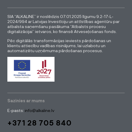
SIA “ALKALINE” ir noslēdzis 07.01.2025 līgumu 9.2-17-L-
2024/994 ar Latvijas Investīciju un attīstības aģentūru par
atbalsta saņemšanu pasākuma “Atbalsts procesu
digitalizācijai” ietvaros, ko finansē Atveseļošanas fonds.
Pēc digitālās transformācijas ieviests pārdošanas un
klientu attiecību vadības risinājums, lai uzlabotu un
automatizētu uzņēmuma pārdošanas procesus.
Sazinies ar mums
E-pasts:
info@alkaline.lv
+371 28 705 840