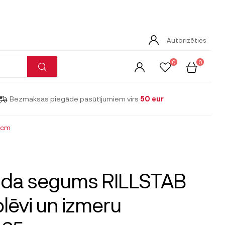
Autorizēties
0
0
Bezmaksas piegāde pasūtījumiem virs
50 eur
5cm
lda segums RILLSTAB
plēvi un izmeru