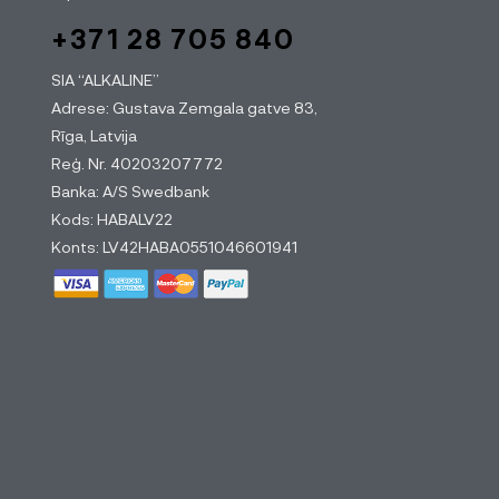
+371 28 705 840
SIA “ALKALINE”
Adrese: Gustava Zemgala gatve 83,
Rīga, Latvija
Reģ. Nr. 40203207772
Banka: A/S Swedbank
Kods: HABALV22
Konts: LV42HABA0551046601941