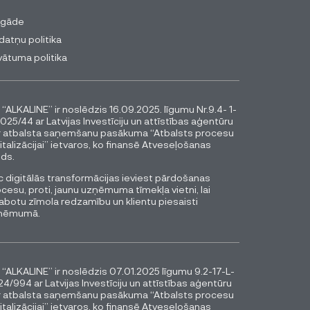
egāde
datņu politika
vātuma politika
 “ALKALINE” ir noslēdzis 16.09.2025. līgumu Nr.9.4- 1-
025/44 ar Latvijas Investīciju un attīstības aģentūru
r atbalsta saņemšanu pasākuma “Atbalsts procesu
italizācijai” ietvaros, ko finansē Atveseļošanas
ds.
 digitālās transformācijas ieviest pārdošanas
cesu, proti, jaunu uzņēmuma tīmekļa vietni, lai
abotu zīmola redzamību un klientu piesaisti
ņēmumā.
 “ALKALINE” ir noslēdzis 07.01.2025 līgumu 9.2-17-L-
4/994 ar Latvijas Investīciju un attīstības aģentūru
r atbalsta saņemšanu pasākuma “Atbalsts procesu
italizācijai” ietvaros, ko finansē Atveseļošanas