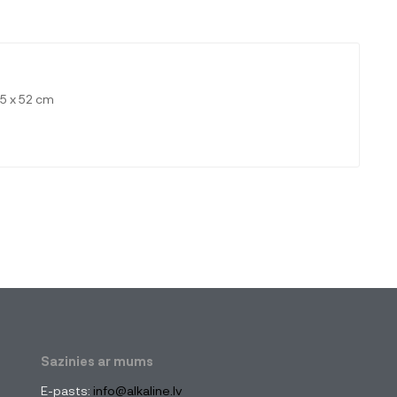
65 x 52 cm
Sazinies ar mums
E-pasts:
info@alkaline.lv