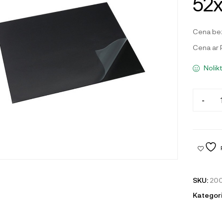
52
Cena be
Cena ar
Nolik
-
SKU:
20
Kategori