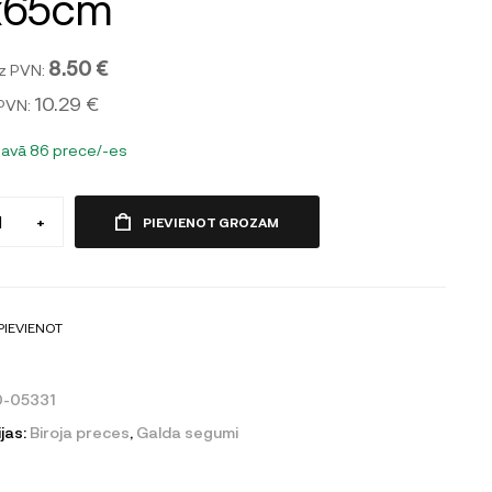
x65cm
8.50 €
z PVN:
10.29 €
 PVN:
tavā 86 prece/-es
+
PIEVIENOT GROZAM
PIEVIENOT
0-05331
jas:
Biroja preces
,
Galda segumi