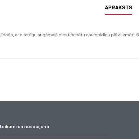
APRAKSTS
līdošs, ar elastīgu augšmalā piestiprinātu caurspīdīgu plēvi izmēri: 
teikumi un nosacījumi