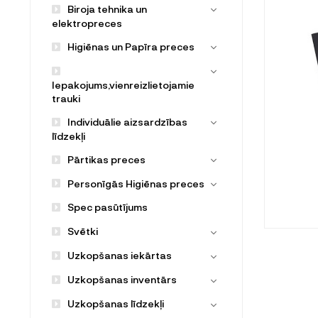
Biroja tehnika un
elektropreces
Higiēnas un Papīra preces
Iepakojums,vienreizlietojamie
trauki
Individuālie aizsardzības
līdzekļi
Pārtikas preces
Personīgās Higiēnas preces
Spec pasūtījums
Svētki
Uzkopšanas iekārtas
Uzkopšanas inventārs
Uzkopšanas līdzekļi