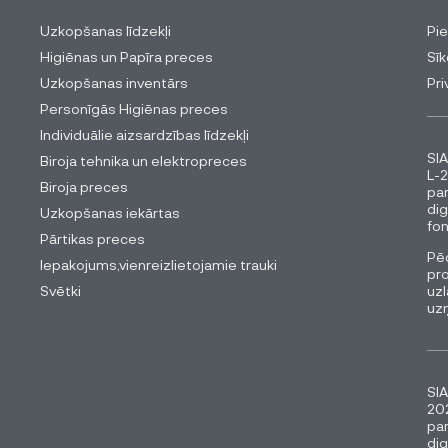
Uzkopšanas līdzekļi
Pi
Higiēnas un Papīra preces
Sīk
Uzkopšanas inventārs
Pri
Personīgās Higiēnas preces
Individuālie aizsardzības līdzekļi
SIA
Biroja tehnika un elektropreces
L-2
Biroja preces
pa
dig
Uzkopšanas iekārtas
fon
Pārtikas preces
Pēc
Iepakojums,vienreizlietojamie trauki
pro
Svētki
uzl
uz
SIA
202
pa
dig