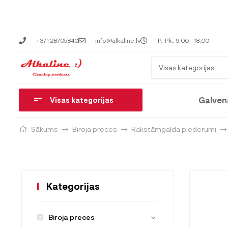
+371 28705840
info@alkaline.lv
P.-Pk.: 9:00 - 18:00
Visas kategorijas
Galven
Visas kategorijas
Sākums
Biroja preces
Rakstāmgalda piederumi
Kategorijas
Biroja preces