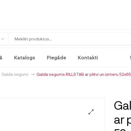
ā
Katalogs
Piegāde
Kontakti
Galda segumi
Galda segums RILLSTAB ar plēvi un izmeru 52x6
Ga
ar 