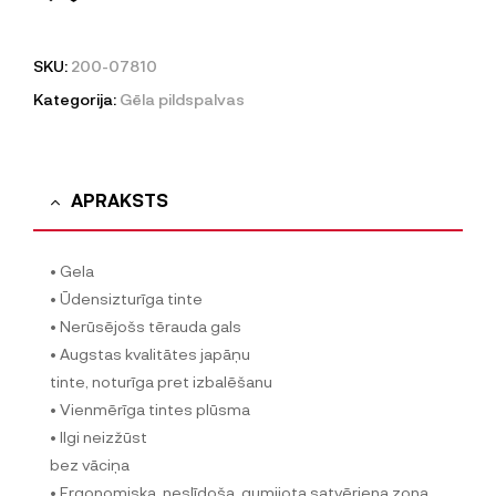
SKU:
200-07810
Kategorija:
Gēla pildspalvas
APRAKSTS
• Gela
• Ūdensizturīga tinte
• Nerūsējošs tērauda gals
• Augstas kvalitātes japāņu
tinte, noturīga pret izbalēšanu
• Vienmērīga tintes plūsma
• Ilgi neizžūst
bez vāciņa
• Ergonomiska, neslīdoša, gumijota satvēriena zona