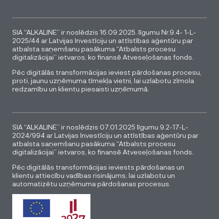
SIA “ALKALINE” ir noslēdzis 16.09.2025. līgumu Nr.9.4- 1-L-
2025/44 ar Latvijas Investīciju un attīstības aģentūru par
atbalsta saņemšanu pasākuma “Atbalsts procesu
digitalizācijai” ietvaros, ko finansē Atveseļošanas fonds.
Pēc digitālās transformācijas ieviest pārdošanas procesu,
proti, jaunu uzņēmuma tīmekļa vietni, lai uzlabotu zīmola
redzamību un klientu piesaisti uzņēmumā.
SIA “ALKALINE” ir noslēdzis 07.01.2025 līgumu 9.2-17-L-
2024/994 ar Latvijas Investīciju un attīstības aģentūru par
atbalsta saņemšanu pasākuma “Atbalsts procesu
digitalizācijai” ietvaros, ko finansē Atveseļošanas fonds.
Pēc digitālās transformācijas ieviests pārdošanas un
klientu attiecību vadības risinājums, lai uzlabotu un
automatizētu uzņēmuma pārdošanas procesus.