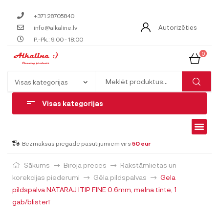
+371 28705840
Autorizēties
info@alkaline.lv
P.-Pk.: 9:00 - 18:00
0
Visas kategorijas
Bezmaksas piegāde pasūtījumiem virs
50 eur
Sākums
Biroja preces
Rakstāmlietas un
korekcijas piederumi
Gēla pildspalvas
Gela
pildspalva NATARAJ ITIP FINE 0.6mm, melna tinte, 1
gab/blisterī