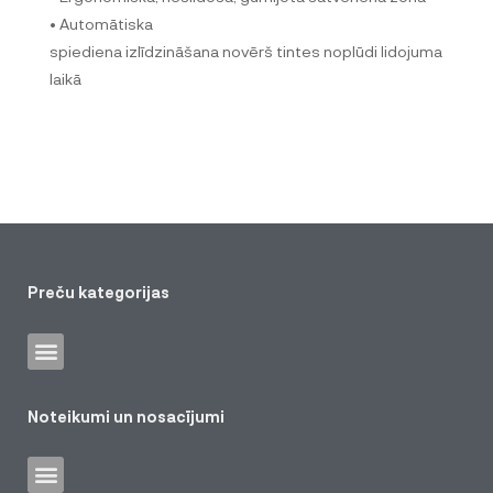
• Automātiska
spiediena izlīdzināšana novērš tintes noplūdi lidojuma
laikā
Preču kategorijas
Noteikumi un nosacījumi