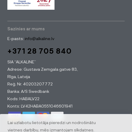
Sazinies ar mums
E-pasts:
info@alkaline.lv
+371 28 705 840
SIA “ALKALINE”
Adrese: Gustava Zemgala gatve 83,
Rīga, Latvija
Reģ. Nr. 40203207772
Banka: A/S Swedbank
Kods: HABALV22
Konts: LV42HABA0551046601941
Lai uzlabotu lietotāja pieredzi un nodrošinātu
vietnes darbību, mēs izmantojam sīkdatnes.