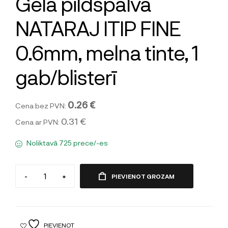
Gela pildspalva
NATARAJ ITIP FINE
0.6mm, melna tinte, 1
gab/blisterī
0.26 €
Cena bez PVN:
0.31 €
Cena ar PVN:
Noliktavā 725 prece/-es
-
+
PIEVIENOT GROZAM
PIEVIENOT