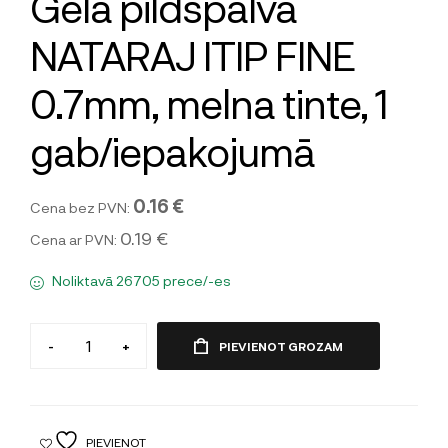
Gela pildspalva
NATARAJ ITIP FINE
0.7mm, melna tinte, 1
gab/iepakojumā
0.16 €
Cena bez PVN:
0.19 €
Cena ar PVN:
Noliktavā 26705 prece/-es
-
+
PIEVIENOT GROZAM
PIEVIENOT