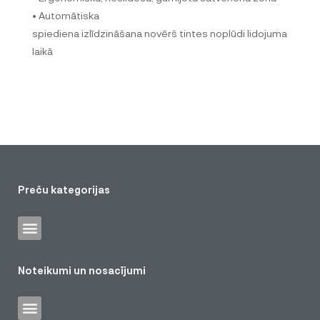
• Automātiska
spiediena izlīdzināšana novērš tintes noplūdi lidojuma
laikā
Preču kategorijas
Noteikumi un nosacījumi