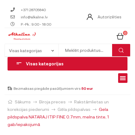
+371 28705840
Autorizēties
info@alkaline.lv
P.-Pk.: 9:00 - 18:00
0
Visas kategorijas
Bezmaksas piegāde pasūtījumiem virs
50 eur
Sākums
Biroja preces
Rakstāmlietas un
korekcijas piederumi
Gēla pildspalvas
Gela
pildspalva NATARAJ ITIP FINE 0.7mm, melna tinte, 1
gab/iepakojumā