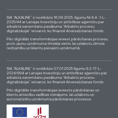
SIA “ALKALINE” ir noslēdzis 16.09.2025. līgumu Nr.9.4- 1-L-
2025/44 ar Latvijas Investīciju un attīstības aģentūru par
atbalsta saņemšanu pasākuma “Atbalsts procesu
digitalizācijai” ietvaros, ko finansē Atveseļošanas fonds.
Pēc digitālās transformācijas ieviest pārdošanas procesu,
proti, jaunu uzņēmuma tīmekļa vietni, lai uzlabotu zīmola
redzamību un klientu piesaisti uzņēmumā.
SIA “ALKALINE” ir noslēdzis 07.01.2025 līgumu 9.2-17-L-
2024/994 ar Latvijas Investīciju un attīstības aģentūru par
atbalsta saņemšanu pasākuma “Atbalsts procesu
digitalizācijai” ietvaros, ko finansē Atveseļošanas fonds.
Pēc digitālās transformācijas ieviests pārdošanas un
klientu attiecību vadības risinājums, lai uzlabotu un
automatizētu uzņēmuma pārdošanas procesus.