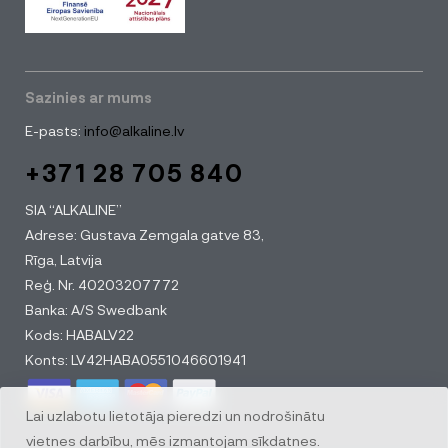
Sazinies ar mums
E-pasts:
info@alkaline.lv
+371 28 705 840
SIA “ALKALINE”
Adrese: Gustava Zemgala gatve 83,
Rīga, Latvija
Reģ. Nr. 40203207772
Banka: A/S Swedbank
Kods: HABALV22
Konts: LV42HABA0551046601941
Lai uzlabotu lietotāja pieredzi un nodrošinātu
vietnes darbību, mēs izmantojam sīkdatnes.