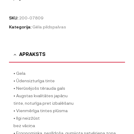
SKU:
200-07809
Kategorija:
Gēla pildspalvas
APRAKSTS
• Gela
• Ūdensizturīga tinte
• Nerūsējošs tērauda gals
• Augstas kvalitātes japāņu
tinte, noturīga pret izbalēšanu
• Vienmērīga tintes plūsma
• Ilgi neizžūst
bez vāciņa
• Ergonomiska, neslīdoša, gumijota satvēriena zona