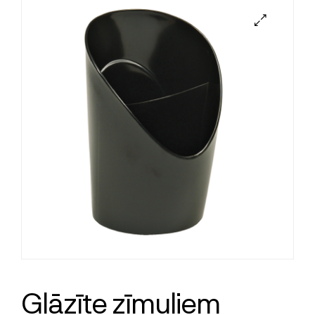
Glāzīte zīmuļiem