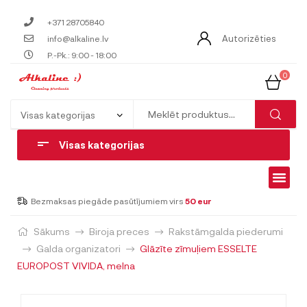
+371 28705840
Autorizēties
info@alkaline.lv
P.-Pk.: 9:00 - 18:00
0
Visas kategorijas
Bezmaksas piegāde pasūtījumiem virs
50 eur
Sākums
Biroja preces
Rakstāmgalda piederumi
Galda organizatori
Glāzīte zīmuļiem ESSELTE
EUROPOST VIVIDA, melna