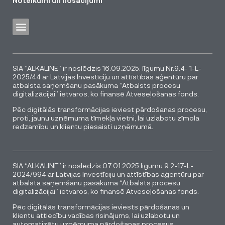
Noteikumi un nosacījumi
SIA “ALKALINE” ir noslēdzis 16.09.2025. līgumu Nr.9.4- 1-L-
2025/44 ar Latvijas Investīciju un attīstības aģentūru par
atbalsta saņemšanu pasākuma “Atbalsts procesu
digitalizācijai” ietvaros, ko finansē Atveseļošanas fonds.
Pēc digitālās transformācijas ieviest pārdošanas procesu,
proti, jaunu uzņēmuma tīmekļa vietni, lai uzlabotu zīmola
redzamību un klientu piesaisti uzņēmumā.
SIA “ALKALINE” ir noslēdzis 07.01.2025 līgumu 9.2-17-L-
2024/994 ar Latvijas Investīciju un attīstības aģentūru par
atbalsta saņemšanu pasākuma “Atbalsts procesu
digitalizācijai” ietvaros, ko finansē Atveseļošanas fonds.
Pēc digitālās transformācijas ieviests pārdošanas un
klientu attiecību vadības risinājums, lai uzlabotu un
automatizētu uzņēmuma pārdošanas procesus.