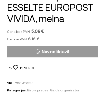
ESSELTE EUROPOST
VIVIDA, melna
5.09 €
Cena bez PVN:
6.16 €
Cena ar PVN:
Nav noliktavā
PIEVIENOT
SKU:
200-02335
Kategorijas:
Biroja preces
,
Galda organizatori