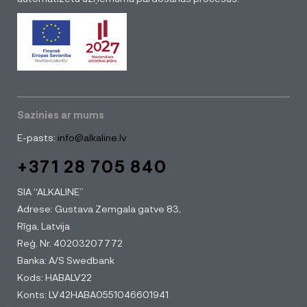
Sazinies ar mums
E-pasts:
info@alkaline.lv
+371 28 705 840
SIA “ALKALINE”
Adrese: Gustava Zemgala gatve 83,
Rīga, Latvija
Reģ. Nr. 40203207772
Banka: A/S Swedbank
Kods: HABALV22
Konts: LV42HABA0551046601941