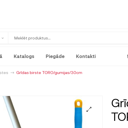
ā
Katalogs
Piegāde
Kontakti
rstes
Grīdas birste TORO/gumijas/30cm
Grī
TO