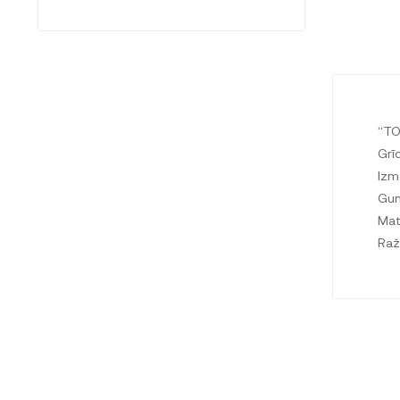
“T
Grī
Izm
Gum
Mat
Raž