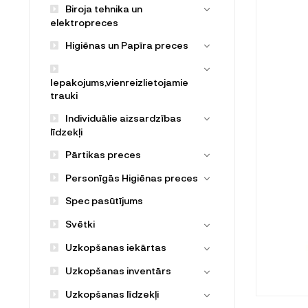
Biroja tehnika un
elektropreces
Higiēnas un Papīra preces
Iepakojums,vienreizlietojamie
trauki
Individuālie aizsardzības
līdzekļi
Pārtikas preces
Personīgās Higiēnas preces
Spec pasūtījums
Svētki
Uzkopšanas iekārtas
Uzkopšanas inventārs
Uzkopšanas līdzekļi