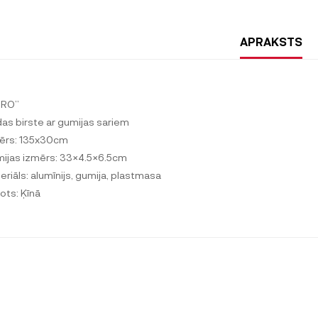
APRAKSTS
ORO”
das birste ar gumijas sariem
ērs: 135x30cm
ijas izmērs: 33×4.5×6.5cm
eriāls: alumīnijs, gumija, plastmasa
ots: Ķīnā