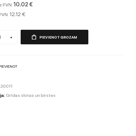
10.02 €
z PVN:
12.12 €
 PVN:
+
PIEVIENOT GROZAM
PIEVIENOT
20011
ja:
Grīdas slotas un birstes