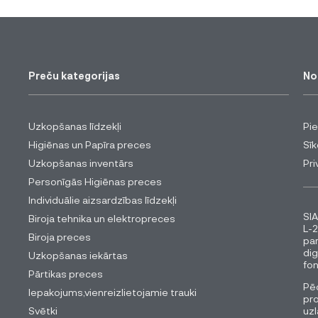
Preču kategorijas
No
Uzkopšanas līdzekļi
Pi
Higiēnas un Papīra preces
Sīk
Uzkopšanas inventārs
Pri
Personīgās Higiēnas preces
Individuālie aizsardzības līdzekļi
SIA
Biroja tehnika un elektropreces
L-2
Biroja preces
pa
dig
Uzkopšanas iekārtas
fon
Pārtikas preces
Pēc
Iepakojums,vienreizlietojamie trauki
pro
Svētki
uzl