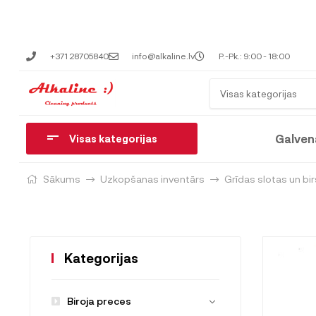
+371 28705840
info@alkaline.lv
P.-Pk.: 9:00 - 18:00
Visas kategorijas
Galven
Visas kategorijas
Sākums
Uzkopšanas inventārs
Grīdas slotas un bi
Kategorijas
Biroja preces