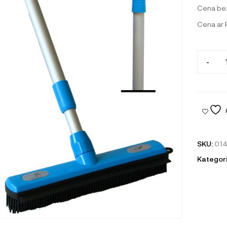
Cena be
Cena ar
-
SKU:
014
Kategori