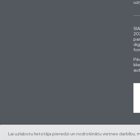
uz
SIA
202
pa
dig
fon
Pēc
kli
au
Lai uzlabotu lietotāja pieredzi un nodrošinātu vietnes darbību, 