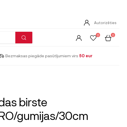
Autorizēties
0
0
Bezmaksas piegāde pasūtījumiem virs
50 eur
das birste
RO/gumijas/30cm