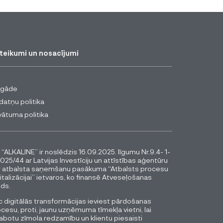
teikumi un nosacījumi
egāde
datņu politika
vātuma politika
 “ALKALINE” ir noslēdzis 16.09.2025. līgumu Nr.9.4- 1-
025/44 ar Latvijas Investīciju un attīstības aģentūru
r atbalsta saņemšanu pasākuma “Atbalsts procesu
italizācijai” ietvaros, ko finansē Atveseļošanas
ds.
 digitālās transformācijas ieviest pārdošanas
cesu, proti, jaunu uzņēmuma tīmekļa vietni, lai
abotu zīmola redzamību un klientu piesaisti