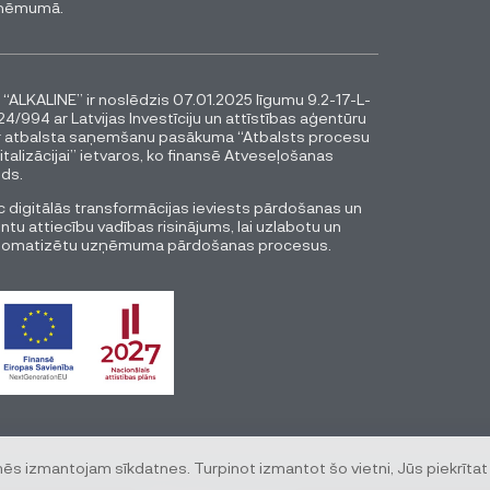
ņēmumā.
 “ALKALINE” ir noslēdzis 07.01.2025 līgumu 9.2-17-L-
4/994 ar Latvijas Investīciju un attīstības aģentūru
r atbalsta saņemšanu pasākuma “Atbalsts procesu
italizācijai” ietvaros, ko finansē Atveseļošanas
ds.
 digitālās transformācijas ieviests pārdošanas un
entu attiecību vadības risinājums, lai uzlabotu un
tomatizētu uzņēmuma pārdošanas procesus.
mēs izmantojam sīkdatnes. Turpinot izmantot šo vietni, Jūs piekrītat