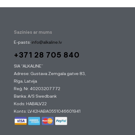
Sazinies ar mums
E-pasts:
info@alkaline.lv
+371 28 705 840
SIA “ALKALINE”
Adrese: Gustava Zemgala gatve 83,
Rīga, Latvija
Reģ. Nr. 40203207772
Banka: A/S Swedbank
Kods: HABALV22
Konts: LV42HABA0551046601941