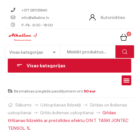
+371 28705840
Autorizēties
info@alkaline.lv
P.-Pk.: 9:00 - 18:00
0
Visas kategorijas
Bezmaksas piegāde pasūtījumiem virs
50 eur
Sākums
Uzkopšanas līdzekļi
Grīdas un Ikdienas
uzkopšanai
Grīdu ikdienas uzkopšanai
Grīdas
tīrīšanas līdzeklis ar pretslīdes efektu O.N.T. TASKI JONTEC
TENSOL, 1L