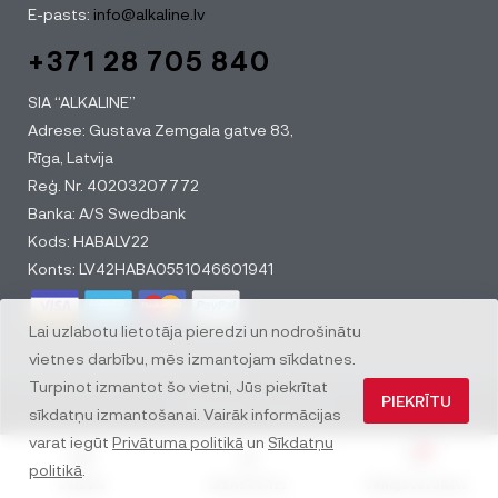
E-pasts:
info@alkaline.lv
+371 28 705 840
SIA “ALKALINE”
Adrese: Gustava Zemgala gatve 83,
Rīga, Latvija
Reģ. Nr. 40203207772
Banka: A/S Swedbank
Kods: HABALV22
Konts: LV42HABA0551046601941
Lai uzlabotu lietotāja pieredzi un nodrošinātu
vietnes darbību, mēs izmantojam sīkdatnes.
Turpinot izmantot šo vietni, Jūs piekrītat
PIEKRĪTU
© All rights reserved
sīkdatņu izmantošanai. Vairāk informācijas
varat iegūt
Privātuma politikā
un
Sīkdatņu
0
politikā
.
Veikals
Mans konts
Vēlmju saraksts