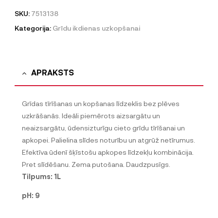
SKU:
7513138
Kategorija:
Grīdu ikdienas uzkopšanai
APRAKSTS
Grīdas tīrīšanas un kopšanas līdzeklis bez plēves
uzkrāšanās. Ideāli piemērots aizsargātu un
neaizsargātu, ūdensizturīgu cieto grīdu tīrīšanai un
apkopei. Palielina slīdes noturību un atgrūž netīrumus.
Efektīva ūdenī šķīstošu apkopes līdzekļu kombinācija.
Pret slīdēšanu. Zema putošana. Daudzpusīgs.
Tilpums: 1L
pH: 9