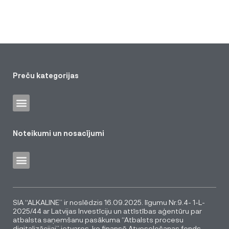
Preču kategorijas
Noteikumi un nosacījumi
SIA “ALKALINE” ir noslēdzis 16.09.2025. līgumu Nr.9.4- 1-L-
2025/44 ar Latvijas Investīciju un attīstības aģentūru par
atbalsta saņemšanu pasākuma “Atbalsts procesu
digitalizācijai” ietvaros, ko finansē Atveseļošanas fonds.