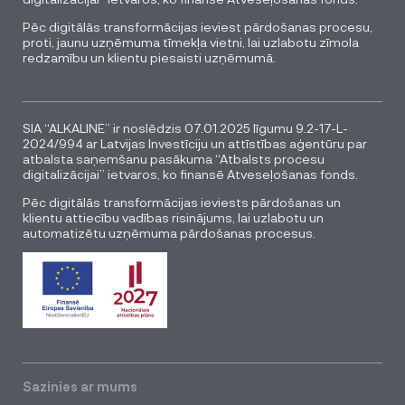
Pēc digitālās transformācijas ieviest pārdošanas procesu,
proti, jaunu uzņēmuma tīmekļa vietni, lai uzlabotu zīmola
redzamību un klientu piesaisti uzņēmumā.
SIA “ALKALINE” ir noslēdzis 07.01.2025 līgumu 9.2-17-L-
2024/994 ar Latvijas Investīciju un attīstības aģentūru par
atbalsta saņemšanu pasākuma “Atbalsts procesu
digitalizācijai” ietvaros, ko finansē Atveseļošanas fonds.
Pēc digitālās transformācijas ieviests pārdošanas un
klientu attiecību vadības risinājums, lai uzlabotu un
automatizētu uzņēmuma pārdošanas procesus.
Sazinies ar mums