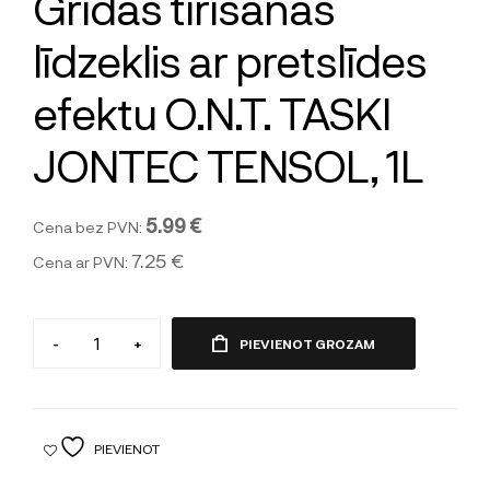
Grīdas tīrīšanas
līdzeklis ar pretslīdes
efektu O.N.T. TASKI
JONTEC TENSOL, 1L
5.99 €
Cena bez PVN:
7.25 €
Cena ar PVN:
-
+
PIEVIENOT GROZAM
PIEVIENOT