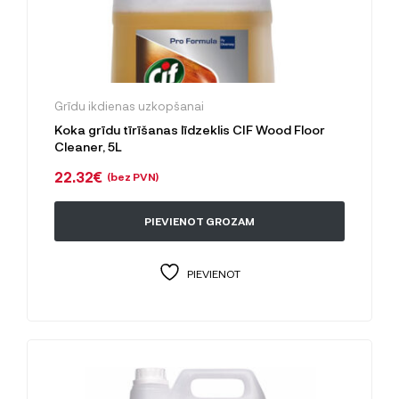
Grīdu ikdienas uzkopšanai
Koka grīdu tīrīšanas līdzeklis CIF Wood Floor
Cleaner, 5L
22.32
€
(bez PVN)
PIEVIENOT GROZAM
PIEVIENOT