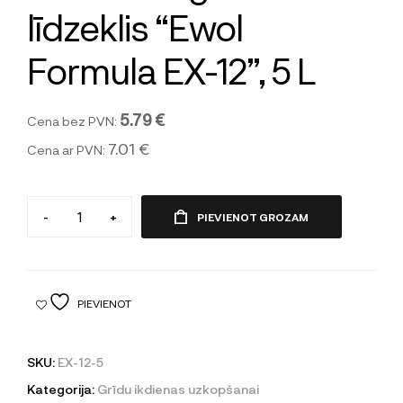
līdzeklis “Ewol
Formula EX-12”, 5 L
5.79 €
Cena bez PVN:
7.01 €
Cena ar PVN:
-
+
PIEVIENOT GROZAM
PIEVIENOT
SKU:
EX-12-5
Kategorija:
Grīdu ikdienas uzkopšanai