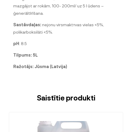
mazgājot ar rokām, 100- 200ml/ uz 5 l ūdens –
ģenerāltīrīšana.
Sastāvdaļas:
nejonu virsmaktтvas vielas <5%,
polikarboksilāti <5%.
pH
: 8.5
Tilpums: 5
L
Ražotājs: Jūsma (Latvija)
Saistītie produkti