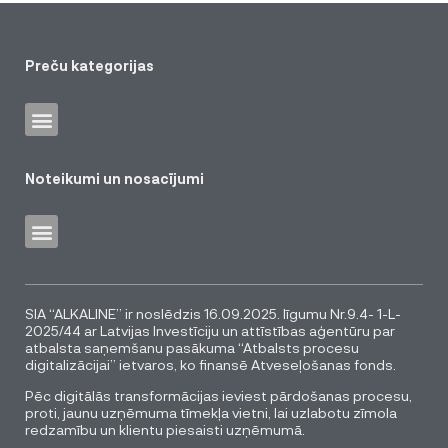
Preču kategorijas
Noteikumi un nosacījumi
SIA “ALKALINE” ir noslēdzis 16.09.2025. līgumu Nr.9.4- 1-L-
2025/44 ar Latvijas Investīciju un attīstības aģentūru par
atbalsta saņemšanu pasākuma “Atbalsts procesu
digitalizācijai” ietvaros, ko finansē Atveseļošanas fonds.
Pēc digitālās transformācijas ieviest pārdošanas procesu,
proti, jaunu uzņēmuma tīmekļa vietni, lai uzlabotu zīmola
redzamību un klientu piesaisti uzņēmumā.