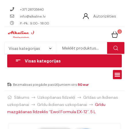
+371 28705840
Autorizēties
info@alkaline.lv
P.-Pk.: 9:00 - 18:00
0
Visas kategorijas
Bezmaksas piegāde pasūtījumiem virs
50 eur
Sākums
Uzkopšanas līdzekļi
Grīdas un Ikdienas
uzkopšanai
Grīdu ikdienas uzkopšanai
Grīdu
mazgāšanas līdzeklis “Ewol Formula EX-12”, 5 L