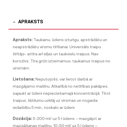
APRAKSTS
Apraksts:
Taukainu, ūdens izturīgu, apstrādātu un
neapstrādātu virsmu tīrīšanai. Universāls traipu
tīrītājs- attīra arī eļļas un taukvielu traipus. Nav
korozīvs. Tīra grūti izņemamus, taukainus traipus no
virsmām.
Lietošana:
Neputojošs, var lietot darbā ar
mazgājamo mašīnu. Atkarībā no netīrības pakāpes,
sajaukt ar ūdeni nepieciešamajā koncentrācijā. Tīrot
traipus, šķīdumu uzklāj uz virsmas un nogaida
iedarbību 5 min., noskalo ar ūdeni.
Dozācija:
5-200 ml/ uz 5 l ūdens – mazgājot ar
mazgāšanas mašīnu, 10-50 ml/ uz 5 l ūdens –