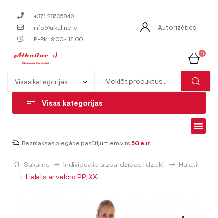
+371 28705840
Autorizēties
info@alkaline.lv
P.-Pk.: 9:00 - 18:00
0
Visas kategorijas
Bezmaksas piegāde pasūtījumiem virs
50 eur
Sākums
Individuālie aizsardzības līdzekļi
Halāti
Halāts ar velcro PP, XXL