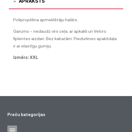
APRAKSTS
Polipropilēna apmeklētāju halāts.
Garums – nedaudz virs ceļa, ar apkakli un Velcro
līplentes aizdari. Bez kabatām. Piedurknes apakšdaļa
ir ar elastīgu gumiju.
Izmērs: XXL
Preču kategorijas