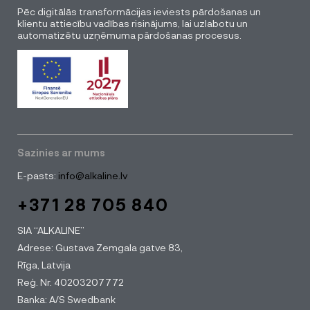
Pēc digitālās transformācijas ieviests pārdošanas un
klientu attiecību vadības risinājums, lai uzlabotu un
automatizētu uzņēmuma pārdošanas procesus.
Sazinies ar mums
E-pasts:
info@alkaline.lv
+371 28 705 840
SIA “ALKALINE”
Adrese: Gustava Zemgala gatve 83,
Rīga, Latvija
Reģ. Nr. 40203207772
Banka: A/S Swedbank