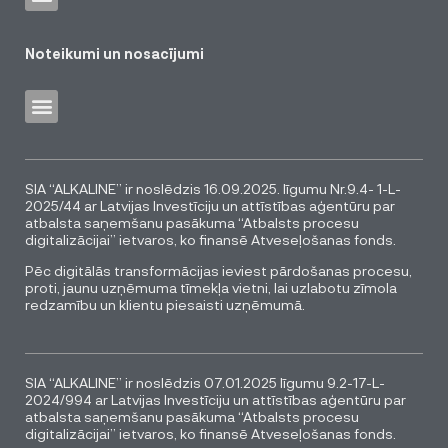
Noteikumi un nosacījumi
SIA “ALKALINE” ir noslēdzis 16.09.2025. līgumu Nr.9.4- 1-L-
2025/44 ar Latvijas Investīciju un attīstības aģentūru par
atbalsta saņemšanu pasākuma “Atbalsts procesu
digitalizācijai” ietvaros, ko finansē Atveseļošanas fonds.
Pēc digitālās transformācijas ieviest pārdošanas procesu,
proti, jaunu uzņēmuma tīmekļa vietni, lai uzlabotu zīmola
redzamību un klientu piesaisti uzņēmumā.
SIA “ALKALINE” ir noslēdzis 07.01.2025 līgumu 9.2-17-L-
2024/994 ar Latvijas Investīciju un attīstības aģentūru par
atbalsta saņemšanu pasākuma “Atbalsts procesu
digitalizācijai” ietvaros, ko finansē Atveseļošanas fonds.