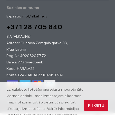
Sazinies ar mums
E-pasts:
info@alkaline.lv
+371 28 705 840
SIA “ALKALINE”
Adrese: Gustava Zemgala gatve 83,
Rīga, Latvija
Reģ. Nr. 40203207772
Banka: A/S Swedbank
Kods: HABALV22
Konts: LV42HABA0551046601941
Lai uzlabotu lietotāja pieredzi un nodrošinātu
vietnes darbību, mēs izmantojam sīkdatnes.
Turpinot izmantot šo vietni, Jūs piekrītat
PIEKRĪTU
© All rights reserved
sīkdatņu izmantošanai. Vairāk informācijas
varat iegūt
Privātuma politikā
un
Sīkdatņu