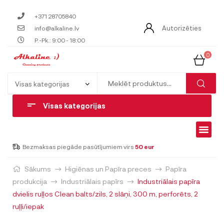
+371 28705840
Autorizēties
info@alkaline.lv
P.-Pk.: 9:00 - 18:00
0
Visas kategorijas
Bezmaksas piegāde pasūtījumiem virs
50 eur
Sākums
Higiēnas un Papīra preces
Papīra
produkcija
Industriālais papīrs
Industriālais papīra
dvielis ruļļos Clean balts/zils, 2 slāņi, 300 m, perforēts, 2
ruļļi/iepak