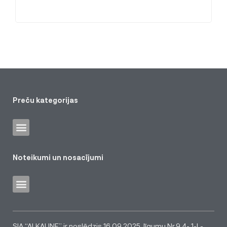
Preču kategorijas
Noteikumi un nosacījumi
SIA “ALKALINE” ir noslēdzis 16.09.2025. līgumu Nr.9.4- 1-L-