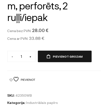
m, perforēts, 2
ruļļi/iepak
28.00 €
Cena bez PVN:
33.88 €
Cena ar PVN:
-
+
PIEVIENOT GROZAM
PIEVIENOT
SKU:
42350WB
Kategorija:
Industriālais papīrs