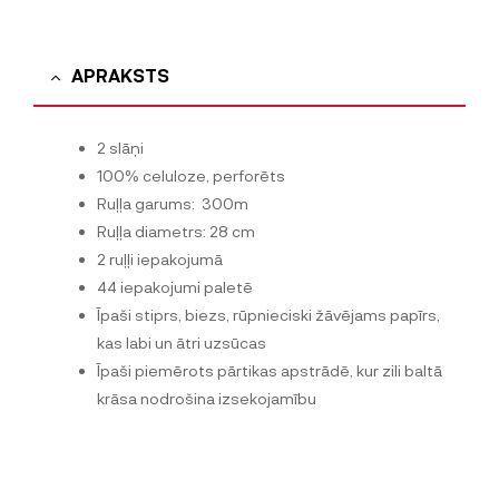
APRAKSTS
2 slāņi
100% celuloze, perforēts
Ruļļa garums: 300m
Ruļļa diametrs: 28 cm
2 ruļļi iepakojumā
44 iepakojumi paletē
Īpaši stiprs, biezs, rūpnieciski žāvējams papīrs,
kas labi un ātri uzsūcas
Īpaši piemērots pārtikas apstrādē, kur zili baltā
krāsa nodrošina izsekojamību