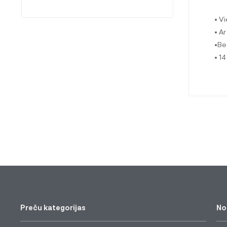
• V
• A
•Be
• 14
Preču kategorijas
No