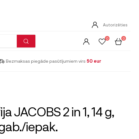
Autorizēties
0
0
Bezmaksas piegāde pasūtījumiem virs
50 eur
ija JACOBS 2 in 1, 14 g,
gab./iepak.