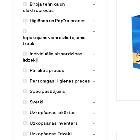
Biroja tehnika un
elektropreces
Higiēnas un Papīra preces
Iepakojums,vienreizlietojamie
trauki
Individuālie aizsardzības
līdzekļi
Pārtikas preces
Personīgās Higiēnas preces
Spec pasūtījums
Svētki
Uzkopšanas iekārtas
Uzkopšanas inventārs
Uzkopšanas līdzekļi