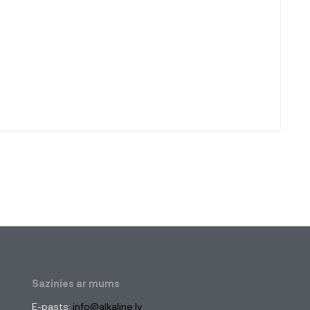
Sazinies ar mums
E-pasts:
info@alkaline.lv