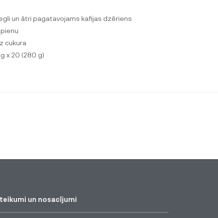
iegli un ātri pagatavojams kafijas dzēriens
r pienu
z cukura
 g x 20 (280 g)
teikumi un nosacījumi