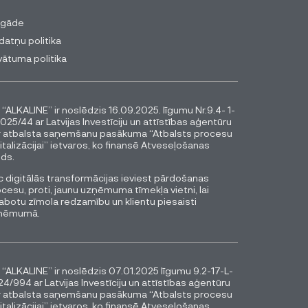
egāde
datņu politika
vātuma politika
 “ALKALINE” ir noslēdzis 16.09.2025. līgumu Nr.9.4- 1-
025/44 ar Latvijas Investīciju un attīstības aģentūru
r atbalsta saņemšanu pasākuma “Atbalsts procesu
italizācijai” ietvaros, ko finansē Atveseļošanas
ds.
 digitālās transformācijas ieviest pārdošanas
cesu, proti, jaunu uzņēmuma tīmekļa vietni, lai
abotu zīmola redzamību un klientu piesaisti
ņēmumā.
 “ALKALINE” ir noslēdzis 07.01.2025 līgumu 9.2-17-L-
4/994 ar Latvijas Investīciju un attīstības aģentūru
r atbalsta saņemšanu pasākuma “Atbalsts procesu
italizācijai” ietvaros, ko finansē Atveseļošanas