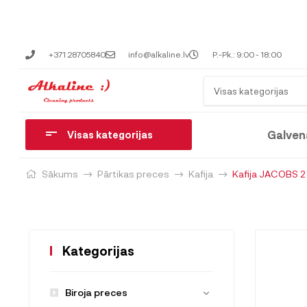
+371 28705840
info@alkaline.lv
P.-Pk.: 9:00 - 18:00
Visas kategorijas
Galven
Visas kategorijas
Sākums
Pārtikas preces
Kafija
Kafija JACOBS 2 i
Kategorijas
Biroja preces