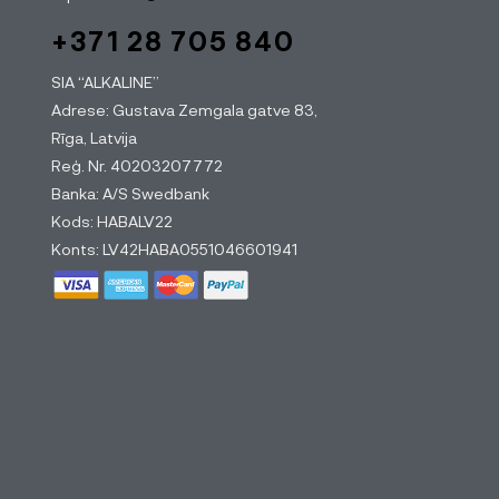
+371 28 705 840
SIA “ALKALINE”
Adrese: Gustava Zemgala gatve 83,
Rīga, Latvija
Reģ. Nr. 40203207772
Banka: A/S Swedbank
Kods: HABALV22
Konts: LV42HABA0551046601941