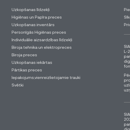
Uzkopšanas līdzekļi
Pi
Higiēnas un Papīra preces
Sīk
Uzkopšanas inventārs
Pri
Personīgās Higiēnas preces
Individuālie aizsardzības līdzekļi
SIA
Biroja tehnika un elektropreces
L-2
Biroja preces
pa
dig
Uzkopšanas iekārtas
fon
Pārtikas preces
Pēc
Iepakojums,vienreizlietojamie trauki
pro
Svētki
uzl
uz
SIA
202
pa
dig