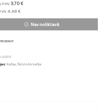
3.70 €
z PVN:
4.48 €
 PVN:
Nav noliktavā
PIEVIENOT
-03111
jas:
Kafija
,
Šķīstošā kafija