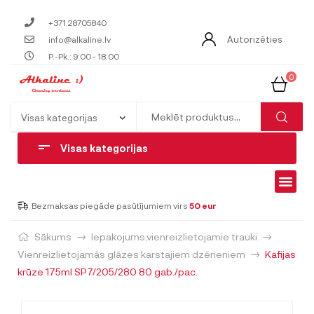
+371 28705840
Autorizēties
info@alkaline.lv
P.-Pk.: 9:00 - 18:00
0
Visas kategorijas
Bezmaksas piegāde pasūtījumiem virs
50 eur
Sākums
Iepakojums,vienreizlietojamie trauki
Vienreizlietojamās glāzes karstajiem dzērieniem
Kafijas
krūze 175ml SP7/205/280 80 gab./pac.