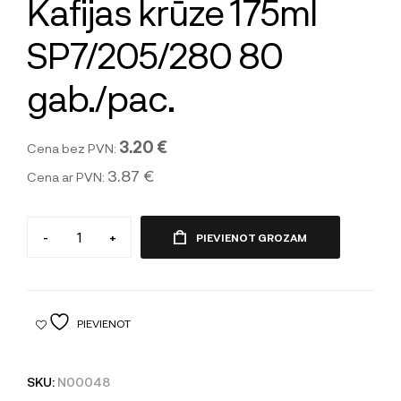
Kafijas krūze 175ml
SP7/205/280 80
gab./pac.
3.20 €
Cena bez PVN:
3.87 €
Cena ar PVN:
-
+
PIEVIENOT GROZAM
PIEVIENOT
SKU:
N00048