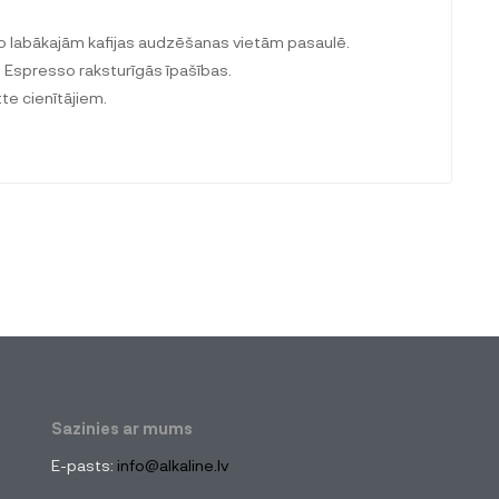
no labākajām kafijas audzēšanas vietām pasaulē.
i Espresso raksturīgās īpašības.
tte cienītājiem.
Sazinies ar mums
E-pasts:
info@alkaline.lv