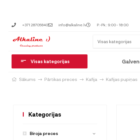
+371 28705840
info@alkaline.lv
P.-Pk.: 9:00 - 18:00
Visas kategorijas
Galven
Visas kategorijas
Sākums
Pārtikas preces
Kafija
Kafijas pupiņas
Kategorijas
Biroja preces