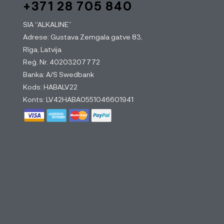
+371 28 705 840
SIA “ALKALINE”
Adrese: Gustava Zemgala gatve 83,
Rīga, Latvija
Reģ. Nr. 40203207772
Banka: A/S Swedbank
Kods: HABALV22
Konts: LV42HABA0551046601941