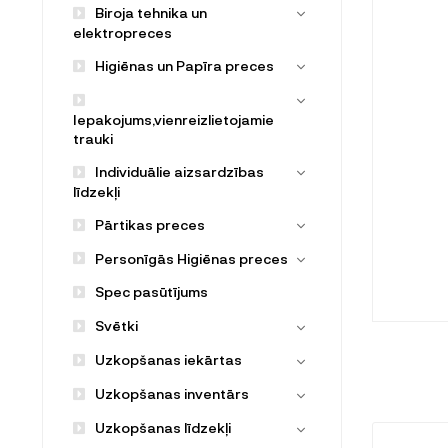
Biroja tehnika un
elektropreces
Higiēnas un Papīra preces
Iepakojums,vienreizlietojamie
trauki
Individuālie aizsardzības
līdzekļi
Pārtikas preces
Personīgās Higiēnas preces
Spec pasūtījums
Svētki
Uzkopšanas iekārtas
Uzkopšanas inventārs
Uzkopšanas līdzekļi