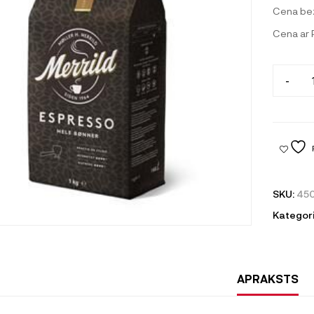
Cena be
Cena ar
-
SKU:
450
Kategori
APRAKSTS