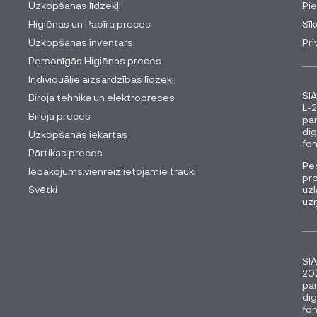
Uzkopšanas līdzekļi
Pi
Higiēnas un Papīra preces
Sīk
Uzkopšanas inventārs
Pri
Personīgās Higiēnas preces
Individuālie aizsardzības līdzekļi
SIA
Biroja tehnika un elektropreces
L-2
Biroja preces
pa
dig
Uzkopšanas iekārtas
fon
Pārtikas preces
Pēc
Iepakojums,vienreizlietojamie trauki
pro
Svētki
uzl
uz
SIA
202
pa
dig
fon