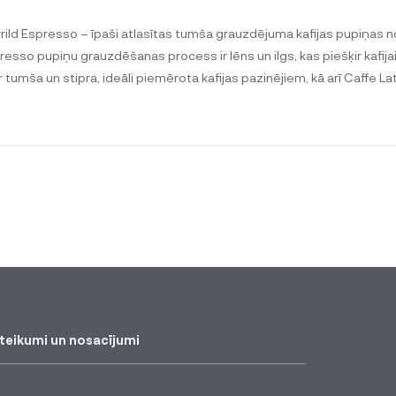
rild Espresso – īpaši atlasītas tumša grauzdējuma kafijas pupiņas 
resso pupiņu grauzdēšanas process ir lēns un ilgs, kas piešķir kafija
ir tumša un stipra, ideāli piemērota kafijas pazinējiem, kā arī Caffe La
teikumi un nosacījumi