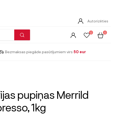
Autorizēties
0
0
Bezmaksas piegāde pasūtījumiem virs
50 eur
ijas pupiņas Merrild
resso, 1kg