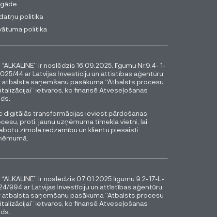
egāde
datņu politika
vātuma politika
 “ALKALINE” ir noslēdzis 16.09.2025. līgumu Nr.9.4- 1-
025/44 ar Latvijas Investīciju un attīstības aģentūru
r atbalsta saņemšanu pasākuma “Atbalsts procesu
italizācijai” ietvaros, ko finansē Atveseļošanas
ds.
 digitālās transformācijas ieviest pārdošanas
cesu, proti, jaunu uzņēmuma tīmekļa vietni, lai
abotu zīmola redzamību un klientu piesaisti
ņēmumā.
 “ALKALINE” ir noslēdzis 07.01.2025 līgumu 9.2-17-L-
4/994 ar Latvijas Investīciju un attīstības aģentūru
r atbalsta saņemšanu pasākuma “Atbalsts procesu
italizācijai” ietvaros, ko finansē Atveseļošanas
ds.