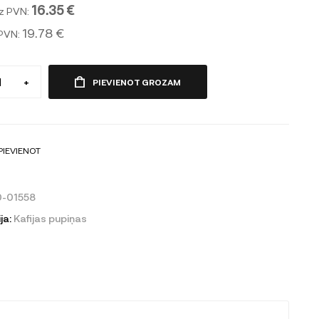
16.35 €
z PVN:
19.78 €
 PVN:
+
PIEVIENOT GROZAM
PIEVIENOT
-01558
ja:
Kafijas pupiņas