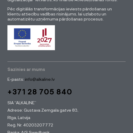
Pēc digitālās transformācijas ieviests pārdošanas un
klientu attiecību vadības risinājums, lai uzlabotu un
automatizētu uzņēmuma pārdošanas procesus.
Sazinies ar mums
E-pasts:
info@alkaline.lv
+371 28 705 840
SIA “ALKALINE”
Adrese: Gustava Zemgala gatve 83,
Rīga, Latvija
Reģ. Nr. 40203207772
Banka: A/S Swedbank