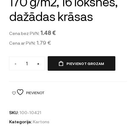
170 g/m2, 16 loksnes,
dažādas krāsas
1.48 €
Cena bez PVN:
1.79 €
Cena ar PVN:
-
+
PIEVIENOT GROZAM
PIEVIENOT
SKU:
100-10421
Kategorija:
Kartons