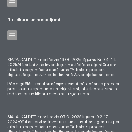
Noteikumi un nosacījumi
SIA “ALKALINE” ir noslēdzis 16.09.2025. līgumu Nr.9.4- 1-L-
2025/44 ar Latvijas Investīciju un attīstības aģentūru par
atbalsta saņemšanu pasākuma “Atbalsts procesu
digitalizācijai” ietvaros, ko finansē Atveseļošanas fonds.
Pēc digitālās transformācijas ieviest pārdošanas procesu,
proti, jaunu uzņēmuma tīmekļa vietni, lai uzlabotu zīmola
redzamību un klientu piesaisti uzņēmumā.
SIA “ALKALINE” ir noslēdzis 07.01.2025 līgumu 9.2-17-L-
2024/994 ar Latvijas Investīciju un attīstības aģentūru par
atbalsta saņemšanu pasākuma “Atbalsts procesu
digitalizācijai” ietvaros, ko finansē Atveseļošanas fonds.