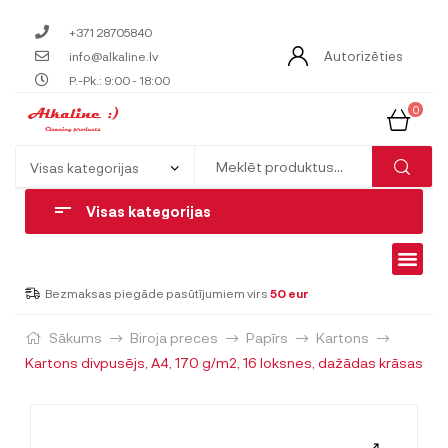
+371 28705840
Autorizēties
info@alkaline.lv
P.-Pk.: 9:00 - 18:00
0
Visas kategorijas
Bezmaksas piegāde pasūtījumiem virs
50 eur
Sākums
Biroja preces
Papīrs
Kartons
Kartons divpusējs, A4, 170 g/m2, 16 loksnes, dažādas krāsas