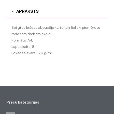
APRAKSTS
Spilgtas krāsas abpusējs kartons ir lieliski piemērots
radošam darbam skolā.
Formāts: A4;
Lapu skaits: 8;
Loksnes svars: 170 g/m².
Preču kategorijas