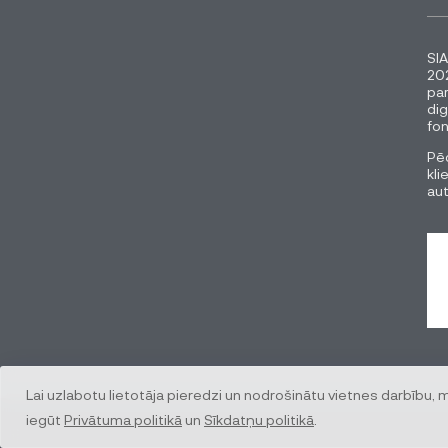
SIA
202
pa
dig
fon
Pēc
kli
au
Lai uzlabotu lietotāja pieredzi un nodrošinātu vietnes darbību, 
iegūt
Privātuma politikā
un
Sīkdatņu politikā
.