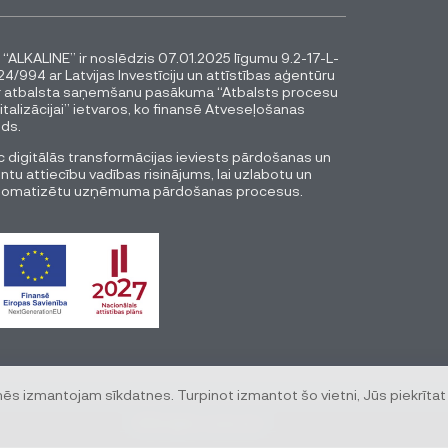
 “ALKALINE” ir noslēdzis 07.01.2025 līgumu 9.2-17-L-
4/994 ar Latvijas Investīciju un attīstības aģentūru
r atbalsta saņemšanu pasākuma “Atbalsts procesu
italizācijai” ietvaros, ko finansē Atveseļošanas
ds.
 digitālās transformācijas ieviests pārdošanas un
entu attiecību vadības risinājums, lai uzlabotu un
tomatizētu uzņēmuma pārdošanas procesus.
mēs izmantojam sīkdatnes. Turpinot izmantot šo vietni, Jūs piekrītat
© All rights reserved