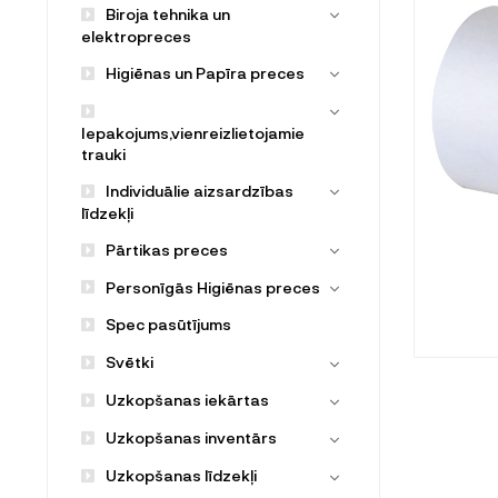
Biroja tehnika un
elektropreces
Higiēnas un Papīra preces
Iepakojums,vienreizlietojamie
trauki
Individuālie aizsardzības
līdzekļi
Pārtikas preces
Personīgās Higiēnas preces
Spec pasūtījums
Svētki
Uzkopšanas iekārtas
Uzkopšanas inventārs
Uzkopšanas līdzekļi