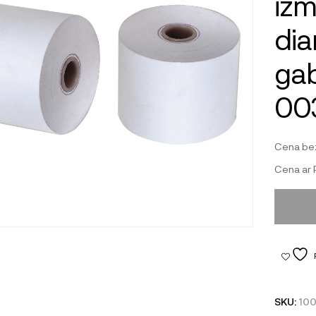
izm
dia
gab
00
Cena be
Cena ar
SKU:
10