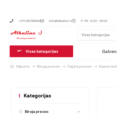
+371 28705840
info@alkaline.lv
P.-Pk.: 9:00 - 18:00
Visas kategorijas
Galven
Visas kategorijas
Sākums
Biroja preces
Papīra preces
Kases len
Kategorijas
Biroja preces