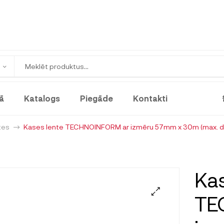
ā
Katalogs
Piegāde
Kontakti
tes
Kases lente TECHNOINFORM ar izmēru 57mm x 30m (max. di
Kas
TE