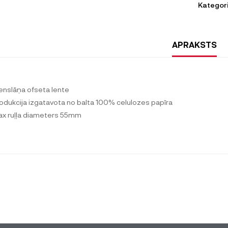
Kategori
APRAKSTS
ienslāņa ofseta lente
rodukcija izgatavota no balta 100% celulozes papīra
ax ruļļa diameters 55mm