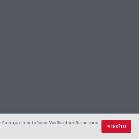
 sīkdatņu izmantošanai. Vairāk informācijas varat
PIEKRĪTU