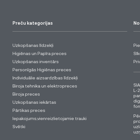
Preču kategorijas
No
Uzkopšanas līdzekļi
Pi
Higiēnas un Papīra preces
Sīk
Uzkopšanas inventārs
Pri
Personīgās Higiēnas preces
Individuālie aizsardzības līdzekļi
SIA
Biroja tehnika un elektropreces
L-2
Biroja preces
pa
dig
Uzkopšanas iekārtas
fon
Pārtikas preces
Pēc
Iepakojums,vienreizlietojamie trauki
pro
Svētki
uzl
uz