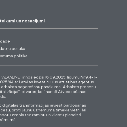
teikumi un nosacījumi
egāde
datņu politika
vātuma politika
 “ALKALINE” ir noslēdzis 16.09.2025. līgumu Nr.9.4- 1-
025/44 ar Latvijas Investīciju un attīstības aģentūru
r atbalsta saņemšanu pasākuma “Atbalsts procesu
italizācijai” ietvaros, ko finansē Atveseļošanas
ds.
 digitālās transformācijas ieviest pārdošanas
cesu, proti, jaunu uzņēmuma tīmekļa vietni, lai
abotu zīmola redzamību un klientu piesaisti
ņēmumā.