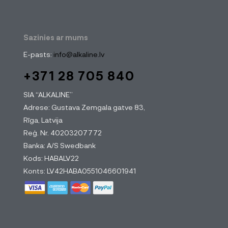
Sazinies ar mums
E-pasts:
info@alkaline.lv
+371 28 705 840
SIA “ALKALINE”
Adrese: Gustava Zemgala gatve 83,
Rīga, Latvija
Reģ. Nr. 40203207772
Banka: A/S Swedbank
Kods: HABALV22
Konts: LV42HABA0551046601941