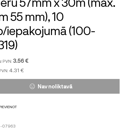
ēru 57mm x 30m (max.
m 55 mm), 10
/iepakojumā (100-
319)
3.56 €
z PVN:
4.31 €
 PVN:
Nav noliktavā
PIEVIENOT
0-07963