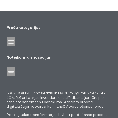
Preču kategorijas
Noteikumi un nosacījumi
SIA “ALKALINE” ir noslēdzis 16.09.2025. līgumu Nr.9.4- 1-L-
2025/44 ar Latvijas Investīciju un attīstības aģentūru par
atbalsta saņemšanu pasākuma “Atbalsts procesu
digitalizācijai” ietvaros, ko finansē Atveseļošanas fonds.
Pēc digitālās transformācijas ieviest pārdošanas procesu,