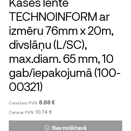
Kases lente
TECHNOINFORM ar
izmēru 76mm x 20m,
divslāņu (L/SC),
max.diam. 65 mm, 10
gab/iepakojumā (100-
00321)
8.88 €
Cena bez PVN:
10.74 €
Cena ar PVN:
Nav noliktavā