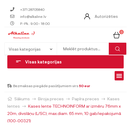
+371 28705840
Autorizēties
info@alkaline.lv
P.-Pk.: 9:00 - 18:00
0
Visas kategorijas
Bezmaksas piegāde pasūtījumiem virs
50 eur
Sākums
Biroja preces
Papīra preces
Kases
lentes
Kases lente TECHNOINFORM ar izmēru 76mm x
20m, divslāņu (L/SC), max.diam. 65 mm, 10 gab/iepakojumā
(100-00321)