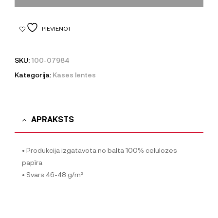
PIEVIENOT
SKU:
100-07984
Kategorija:
Kases lentes
APRAKSTS
• Produkcija izgatavota no balta 100% celulozes
papīra
• Svars 46-48 g/m²