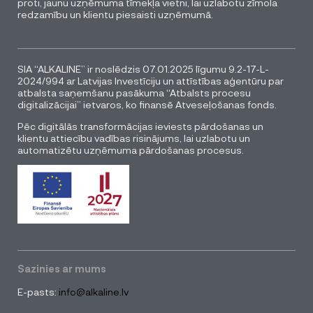
proti, jaunu uzņēmuma tīmekļa vietni, lai uzlabotu zīmola
redzamību un klientu piesaisti uzņēmumā.
SIA “ALKALINE” ir noslēdzis 07.01.2025 līgumu 9.2-17-L-
2024/994 ar Latvijas Investīciju un attīstības aģentūru par
atbalsta saņemšanu pasākuma “Atbalsts procesu
digitalizācijai” ietvaros, ko finansē Atveseļošanas fonds.
Pēc digitālās transformācijas ieviests pārdošanas un
klientu attiecību vadības risinājums, lai uzlabotu un
automatizētu uzņēmuma pārdošanas procesus.
Sazinies ar mums
E-pasts:
info@alkaline.lv