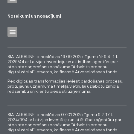
Noteikumi un nosacījumi
SIA “ALKALINE” ir noslēdzis 16.09.2025. līgumu Nr.9.4- 1-L-
2025/44 ar Latvijas Investīciju un attīstības aģentūru par
atbalsta saņemšanu pasākuma “Atbalsts procesu
digitalizācijai” ietvaros, ko finansē Atveseļošanas fonds.
Pēc digitālās transformācijas ieviest pārdošanas procesu,
proti, jaunu uzņēmuma tīmekļa vietni, lai uzlabotu zīmola
redzamību un klientu piesaisti uzņēmumā.
SIA “ALKALINE” ir noslēdzis 07.01.2025 līgumu 9.2-17-L-
2024/994 ar Latvijas Investīciju un attīstības aģentūru par
atbalsta saņemšanu pasākuma “Atbalsts procesu
digitalizācijai” ietvaros, ko finansē Atveseļošanas fonds.