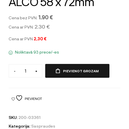
ALCO 58 x 72mm
1.90 €
Cena bez PVN:
2.30 €
Cena ar PVN:
Cena ar PVN
2,30 €
Noliktavā 93 prece/-es
-
+
PIEVIENOT GROZAM
PIEVIENOT
SKU:
200-03361
Kategorija:
Saspraudes