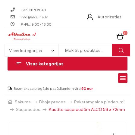
+371 28705840
Autorizēties
info@alkaline.lv
P.-Pk.: 9:00 - 18:00
0
Visas kategorijas
Bezmaksas piegāde pasūtījumiem virs
50 eur
Sākums
Biroja preces
Rakstāmgalda piederumi
Saspraudes
Kastīte saspraudēm ALCO 58 x 72mm