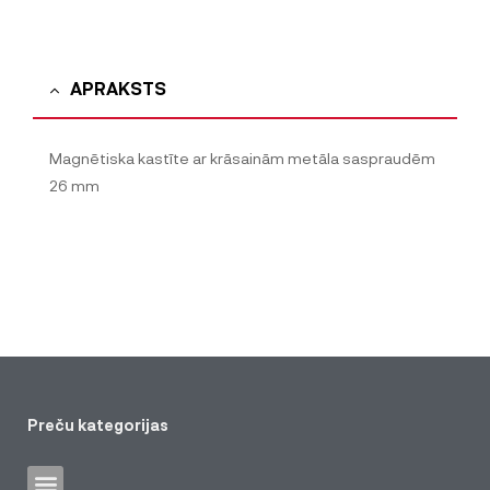
APRAKSTS
Magnētiska kastīte ar krāsainām metāla saspraudēm
26 mm
Preču kategorijas