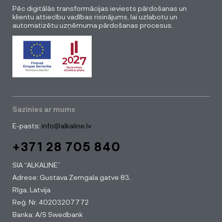
Pēc digitālās transformācijas ieviests pārdošanas un
klientu attiecību vadības risinājums, lai uzlabotu un
automatizētu uzņēmuma pārdošanas procesus.
Sazinies ar mums
E-pasts:
info@alkaline.lv
+371 28 705 840
SIA “ALKALINE”
Adrese: Gustava Zemgala gatve 83,
Rīga, Latvija
Reģ. Nr. 40203207772
Banka: A/S Swedbank